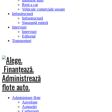
Industrie auto
Rent a car
Vehicule comerciale uşoare
Infrastructură
Infrastructură
Siguranţă rutieră
Interviuri
Interviuri
Editorial
Transporturi
Administrare flote
Anvelope
Asigurări
Carburanţi