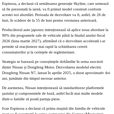
Espinosa, a declarat că următoarea generație Skyline, care urmează
să fie prezentată la iarnă, va fi primul model construit conform
acestei noi abordări. Perioada de dezvoltare va fi, astfel, de 26 de
luni, în scădere de la 55 de luni pentru versiunea anterioară.
Producătorul auto japonez intenționează să aplice noua abordare la
90% din programele sale de vehicule până la finalul anului fiscal
2026 (luna martie 2027), afirmând că o dezvoltare accelerată i-ar
permite să reacționeze mai rapid la schimbarea cererii
consumatorilor și la cerințele de reglementare.
Strategia se bazează pe cunoștințele dobândite în urma asocierii
dintre Nissan și Dongfeng Motor. Dezvoltarea modelul electric
Dongfeng Nissan N7, lansat în aprilie 2025, a durat aproximativ doi
ani, jumătate din timpul necesar anterior.
De asemenea, Nissan intenționează să standardizeze platformele
șasiului și componentele de bază, astfel încât mai multe modele
dintr-o familie să poată partaja piese.
Ivan Espinosa a declarat că prima mașină din familia de vehicule
mari va fi construită la uzina companiei din Canton (Mississippi,