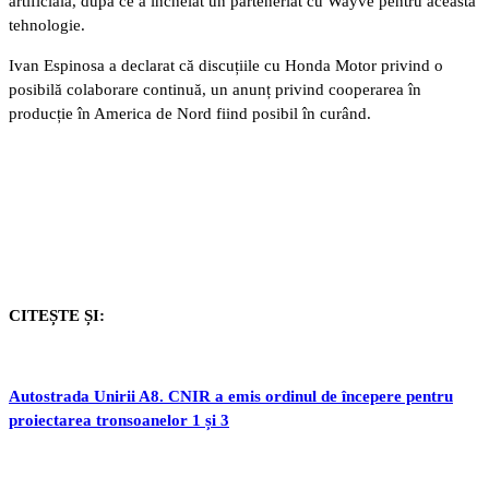
artificială, după ce a încheiat un parteneriat cu Wayve pentru această
tehnologie.
Ivan Espinosa a declarat că discuțiile cu Honda Motor privind o
posibilă colaborare continuă, un anunț privind cooperarea în
producție în America de Nord fiind posibil în curând.
CITEȘTE ȘI:
Autostrada Unirii A8. CNIR a emis ordinul de începere pentru
proiectarea tronsoanelor 1 și 3