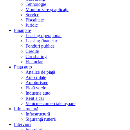
Tehnologie
Monitorizare și aplicații
Service
Fiscalitate
Juridic
Finanţare
Leasing operaţional
Leasing financiar
Fonduri publice
Credite
Car sharing
Financiar
Piaţa auto
Analize de piață
Auto rulate
Autoturisme
Flotă verde
Industrie auto
Rent a car
Vehicule comerciale uşoare
Infrastructură
Infrastructură
Siguranţă rutieră
Interviuri
Interviuri