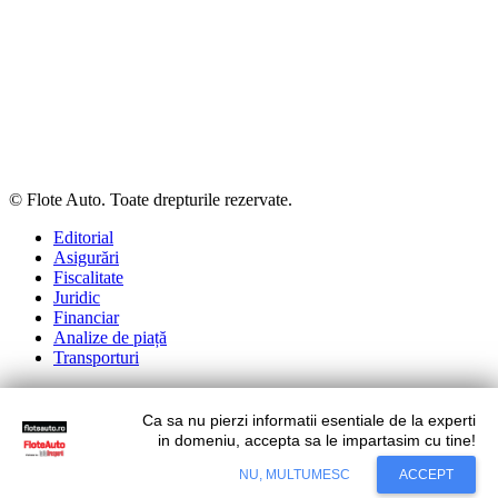
© Flote Auto. Toate drepturile rezervate.
Editorial
Asigurări
Fiscalitate
Juridic
Financiar
Analize de piață
Transporturi
Ca sa nu pierzi informatii esentiale de la experti
Situl nostru utilizeaza cookies. Ce inseamna cookie?
Aflati mai
in domeniu, accepta sa le impartasim cu tine!
mult...
NU, MULTUMESC
ACCEPT
Accept