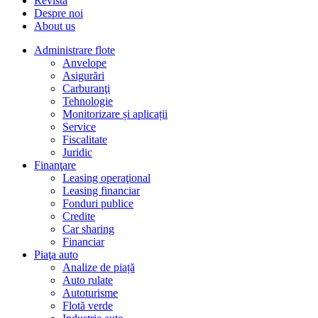
Revista
Despre noi
About us
Administrare flote
Anvelope
Asigurări
Carburanţi
Tehnologie
Monitorizare și aplicații
Service
Fiscalitate
Juridic
Finanţare
Leasing operaţional
Leasing financiar
Fonduri publice
Credite
Car sharing
Financiar
Piaţa auto
Analize de piață
Auto rulate
Autoturisme
Flotă verde