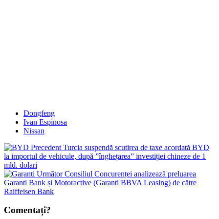
Dongfeng
Ivan Espinosa
Nissan
Precedent
Turcia suspendă scutirea de taxe acordată BYD
la importul de vehicule, după ”înghețarea” investiției chineze de 1
mld. dolari
Următor
Consiliul Concurenței analizează preluarea
Garanti Bank și Motoractive (Garanti BBVA Leasing) de către
Raiffeisen Bank
Comentați?