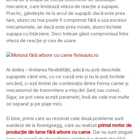
mecanice, care limitează viteza de reacție a supapei.
Practic, gândește-te la arcul de supapă: dacă este prea
tare, atunci nu mai poate fi comprimat fără a uza excesiv
mecanismele, iar dacă este prea moale, atunci închide
supapa cu întârziere. Deci trebuie găsit compromisul între
viteza de reacție și cea de uzare.
Al doilea – limitarea flexibilității, adică nu poți deschide
supapele când vrei, cu ce cursă vrei și nu le poți închide
oricând, ci ești limitat de combinația dintre forma camei și
mecanismul de transmitere a mișcării (lanț sau curea).
Sigur, se pot varia acești parametri, însă de cele mai multe
ori separat și pe plaje mici.
Ei bine, primii care au rezolvat cele două probleme sunt
suedezii de la Koenigsegg, care au realizat
primul motor de
producție din lume fără arbore cu came
. Dar nu sunt singurii
care se ocupă de dezvoltarea continuă a distribuției fără