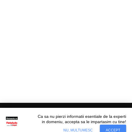
Ca sa nu pierzi informatii esentiale de la experti
in domeniu, accepta sa le impartasim cu tine!
© Flote Auto. Toate drepturile rezervate.
NU, MULTUMESC
ACCEPT