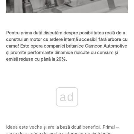
Pentru prima dată discutăm despre posibilitatea reală de a
construi un motor cu ardere internă accesibil fără arbore cu
came! Este opera companiei britanice Camcon Automotive
și promite performanțe dinamice ridicate cu consum și
emisii reduse cu până la 20%.
ad
Ideea este veche și are la bază două beneficii. Primul –
acela de a scăpa de inerția sistemelor de distribuție