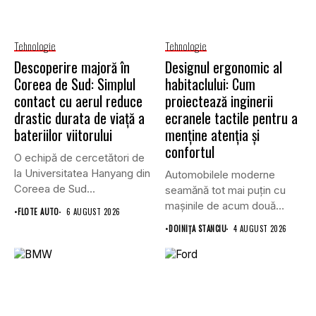
Tehnologie
Tehnologie
Descoperire majoră în
Designul ergonomic al
Coreea de Sud: Simplul
habitaclului: Cum
contact cu aerul reduce
proiectează inginerii
drastic durata de viață a
ecranele tactile pentru a
bateriilor viitorului
menține atenția și
confortul
O echipă de cercetători de
la Universitatea Hanyang din
Automobilele moderne
Coreea de Sud...
seamănă tot mai puțin cu
mașinile de acum două
•
FLOTE AUTO
6 AUGUST 2026
decenii....
•
DOINIŢA STANCIU
4 AUGUST 2026