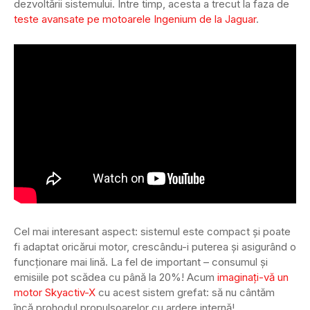
dezvoltării sistemului. Între timp, acesta a trecut la faza de
teste avansate pe motoarele Ingenium de la Jaguar
.
Cel mai interesant aspect: sistemul este compact și poate
fi adaptat oricărui motor, crescându-i puterea și asigurând o
funcționare mai lină. La fel de important – consumul și
emisiile pot scădea cu până la 20%! Acum
imaginați-vă un
motor Skyactiv-X
cu acest sistem grefat: să nu cântăm
încă prohodul propulsoarelor cu ardere internă!