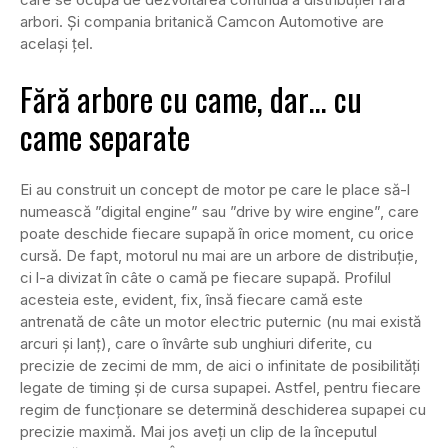
arbori. Și compania britanică Camcon Automotive are
același țel.
Fără arbore cu came, dar… cu
came separate
Ei au construit un concept de motor pe care le place să-l
numească ”digital engine” sau ”drive by wire engine”, care
poate deschide fiecare supapă în orice moment, cu orice
cursă. De fapt, motorul nu mai are un arbore de distribuție,
ci l-a divizat în câte o camă pe fiecare supapă. Profilul
acesteia este, evident, fix, însă fiecare camă este
antrenată de câte un motor electric puternic (nu mai există
arcuri și lanț), care o învârte sub unghiuri diferite, cu
precizie de zecimi de mm, de aici o infinitate de posibilități
legate de timing și de cursa supapei. Astfel, pentru fiecare
regim de funcționare se determină deschiderea supapei cu
precizie maximă. Mai jos aveți un clip de la începutul