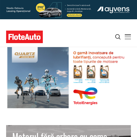
Motorul fără arbore cu came