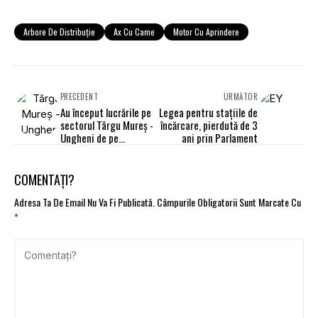
Arbore De Distribuție
Ax Cu Came
Motor Cu Aprindere
PRECEDENT
URMĂTOR
Au început lucrările pe
Legea pentru stațiile de
sectorul Târgu Mureş -
încărcare, pierdută de 3
Ungheni de pe
ani prin Parlament
Autostrada A3
COMENTAȚI?
Adresa Ta De Email Nu Va Fi Publicată.
Câmpurile Obligatorii Sunt Marcate Cu
*