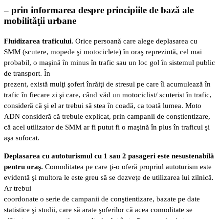
– prin informarea despre principiile de bază ale
mobilităţii urbane
Fluidizarea traficului.
Orice persoană care alege deplasarea cu
SMM (scutere, mopede şi motociclete) în oraş reprezintă, cel mai
probabil, o maşină în minus în trafic sau un loc gol în sistemul public
de transport. În
prezent, există mulţi şoferi înrăiţi de stresul pe care îl acumulează în
trafic în fiecare zi şi care, când văd un motociclist/ scuterist în trafic,
consideră că şi el ar trebui să stea în coadă, ca toată lumea. Moto
ADN consideră că trebuie explicat, prin campanii de conştientizare,
că acel utilizator de SMM ar fi putut fi o maşină în plus în traficul şi
aşa sufocat.
Deplasarea cu autoturismul cu 1 sau 2 pasageri este nesustenabilă
pentru oraş.
Comoditatea pe care ţi-o oferă propriul autoturism este
evidentă şi multora le este greu să se dezveţe de utilizarea lui zilnică.
Ar trebui
coordonate o serie de campanii de conştientizare, bazate pe date
statistice şi studii, care să arate şoferilor că acea comoditate se