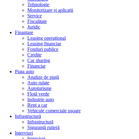
Tehnologie
Monitorizare și aplicații
Service
Fiscalitate
Juridic
Finanţare
Leasing operaţional
Leasing financiar
Fonduri publice
Credite
Car sharing
Financiar
Piaţa auto
Analize de piață
Auto rulate
Autoturisme
Flotă verde
Industrie auto
Rent a car
Vehicule comerciale uşoare
Infrastructură
Infrastructură
Siguranţă rutieră
Interviuri
Interviuri