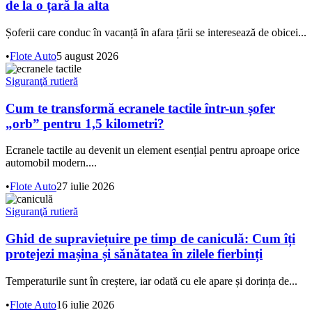
de la o țară la alta
Șoferii care conduc în vacanță în afara țării se interesează de obicei...
•
Flote Auto
5 august 2026
Siguranţă rutieră
Cum te transformă ecranele tactile într-un șofer
„orb” pentru 1,5 kilometri?
Ecranele tactile au devenit un element esențial pentru aproape orice
automobil modern....
•
Flote Auto
27 iulie 2026
Siguranţă rutieră
Ghid de supraviețuire pe timp de caniculă: Cum îți
protejezi mașina și sănătatea în zilele fierbinți
Temperaturile sunt în creștere, iar odată cu ele apare și dorința de...
•
Flote Auto
16 iulie 2026