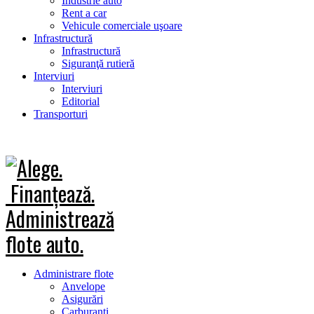
Industrie auto
Rent a car
Vehicule comerciale uşoare
Infrastructură
Infrastructură
Siguranţă rutieră
Interviuri
Interviuri
Editorial
Transporturi
Administrare flote
Anvelope
Asigurări
Carburanţi