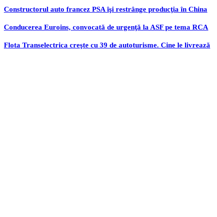
Constructorul auto francez PSA îşi restrânge producţia în China
Conducerea Euroins, convocată de urgenţă la ASF pe tema RCA
Flota Transelectrica creşte cu 39 de autoturisme. Cine le livrează