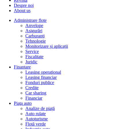
Revista
Despre noi
About us
Administrare flote
Anvelope
Asigurări
Carburanţi
Tehnologie
Monitorizare și aplicații
Service
Fiscalitate
Juridic
Finanţare
Leasing operaţional
Leasing financiar
Fonduri publice
Credite
Car sharing
Financiar
Piaţa auto
Analize de piață
Auto rulate
Autoturisme
Flotă verde