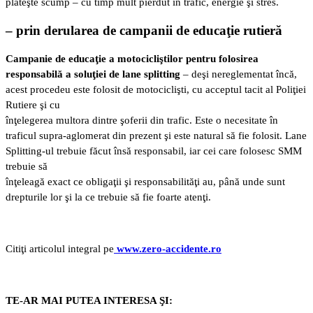
plăteşte scump – cu timp mult pierdut în trafic, energie şi stres.
– prin derularea de campanii de educaţie rutieră
Campanie de educaţie a motocicliştilor pentru folosirea
responsabilă a soluţiei de lane splitting
– deşi nereglementat încă,
acest procedeu este folosit de motociclişti, cu acceptul tacit al Poliţiei
Rutiere şi cu
înţelegerea multora dintre şoferii din trafic. Este o necesitate în
traficul supra-aglomerat din prezent şi este natural să fie folosit. Lane
Splitting-ul trebuie făcut însă responsabil, iar cei care folosesc SMM
trebuie să
înţeleagă exact ce obligaţii şi responsabilităţi au, până unde sunt
drepturile lor şi la ce trebuie să fie foarte atenţi.
Citiţi articolul integral pe
www.zero-accidente.ro
TE-AR MAI PUTEA INTERESA ŞI: