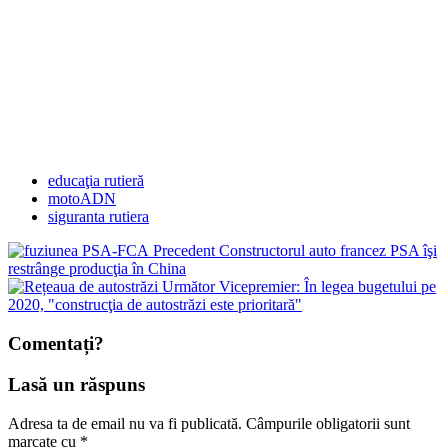
educaţia rutieră
motoADN
siguranta rutiera
Precedent
Constructorul auto francez PSA îşi
restrânge producţia în China
Următor
Vicepremier: În legea bugetului pe
2020, "construcţia de autostrăzi este prioritară"
Comentați?
Lasă un răspuns
Adresa ta de email nu va fi publicată.
Câmpurile obligatorii sunt
marcate cu
*