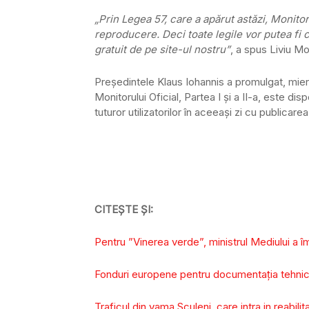
„Prin Legea 57, care a apărut astăzi, Monitor
reproducere. Deci toate legile vor putea fi 
gratuit de pe site-ul nostru”
, a spus Liviu Mo
Preşedintele Klaus Iohannis a promulgat, mier
Monitorului Oficial, Partea I şi a II-a, este dis
tuturor utilizatorilor în aceeaşi zi cu publicare
CITEȘTE ȘI:
Pentru ”Vinerea verde”, ministrul Mediului a 
Fonduri europene pentru documentația tehnică
Traficul din vama Sculeni, care intra in reabili