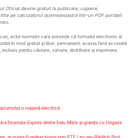
ul Oficial devine gratuit la publicare, copiere,
citite pe calculatorul dumneavoastră într-un PDF portabil
raru.
curi, actul normativ care prevede că formatul electronic al
ponibil în mod gratuit şi liber, permanent, acesta fiind accesibil
a, inclusiv pentru căutare, salvare, distribuire şi imprimare.
împrumutat o mașină electrică
 a Drumului Expres dintre Satu Mare și granița cu Ungaria
tare, ar putea fi redirecționat prin PTF Lipcani-Rădăuți Prut