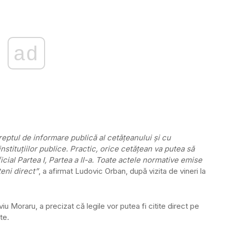
ad
eptul de informare publică al cetăţeanului şi cu
instituţiilor publice. Practic, orice cetăţean va putea să
cial Partea I, Partea a II-a. Toate actele normative emise
eni direct”
, a afirmat Ludovic Orban, după vizita de vineri la
viu Moraru, a precizat că legile vor putea fi citite direct pe
te.