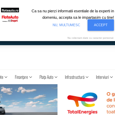
Ca sa nu pierzi informatii esentiale de la experti in
domeniu, accepta sa le impartasim cu tine!
NU, MULTUMESC
ACCEPT
Nu colectam date cu caracter personal.
ote
Finanţare
Piaţa Auto
Infrastructură
Interviuri