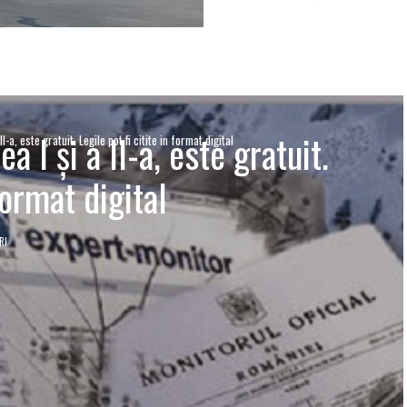
a I şi a II-a, este gratuit.
II-a, este gratuit. Legile pot fi citite in format digital
format digital
RI