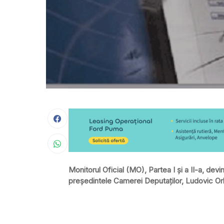
Monitorul Oficial (MO), Partea I şi a II-a, devi
preşedintele Camerei Deputaţilor, Ludovic Orb