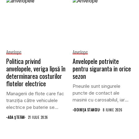
Anvelope
Anvelope
Politica privind
Anvelopele potrivite
anvelopele, veriga lipsă în
pentru siguranta in orice
determinarea costurilor
sezon
flotelor electrice
Pneurile sunt singurele
puncte de contact ale
Managerii de flote care fac
masinii cu carosabilul, iar
tranziția către vehiculele
performanta...
electrice pe baterie se...
•
DOINIŢA STANCIU
8 IUNIE 2026
•
ADA ȘTEFAN
21 IULIE 2026