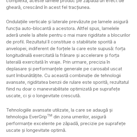
complexă, aceste lamele produc pe zăpadă un efect de
gheară, crescând în acest fel tracţiunea.
Ondulațiile verticale și laterale prevăzute pe lamele asigură
funcţia auto-blocantă a acestora. Altfel spus, lamelele
aderă unele la altele pentru o mai mare rigiditate a blocurilor
de profil. Rezultatul îl constituie o stabilitate sporită a
anvelopei, indiferent de forțele la care este supusă: forța
longitudinală exercitată la frânare și accelerare și forța
laterală exercitată în viraje. Prin urmare, precizia în
deplasare și performanţele generale pe carosabil uscat
sunt îmbunătăţite. Cu această combinaţie de tehnologii
avansate, rigiditatea benzii de rulare este sporită, rezultatul
fiind nu doar o manevrabilitate optimizată pe suprafețe
uscate, ci și o longevitate crescută.
Tehnologiile avansate utilizate, la care se adaugă și
TM
tehnologia EverGrip
din zona umerilor, asigură
performanțe excelente pe zăpadă, precizie pe suprafețe
uscate și longevitate optimă.