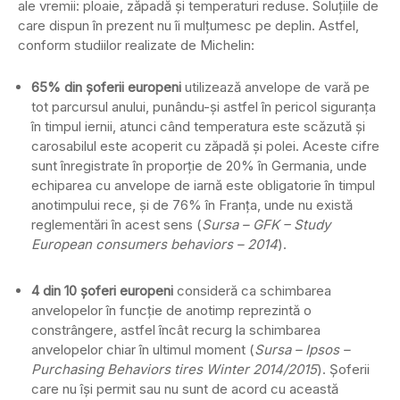
ale vremii: ploaie, zăpadă și temperaturi reduse. Soluţiile de
care dispun în prezent nu îi mulțumesc pe deplin. Astfel,
conform studiilor realizate de Michelin:
65% din șoferii europeni
utilizează anvelope de vară pe
tot parcursul anului, punându-și astfel în pericol siguranţa
în timpul iernii, atunci când temperatura este scăzută și
carosabilul este acoperit cu zăpadă și polei. Aceste cifre
sunt înregistrate în proporție de 20% în Germania, unde
echiparea cu anvelope de iarnă este obligatorie în timpul
anotimpului rece, și de 76% în Franța, unde nu există
reglementări în acest sens (
Sursa – GFK – Study
European consumers behaviors – 2014
).
4 din 10 șoferi europeni
consideră ca schimbarea
anvelopelor în funcție de anotimp reprezintă o
constrângere, astfel încât recurg la schimbarea
anvelopelor chiar în ultimul moment (
Sursa – Ipsos –
Purchasing Behaviors tires Winter 2014/2015
). Șoferii
care nu își permit sau nu sunt de acord cu această