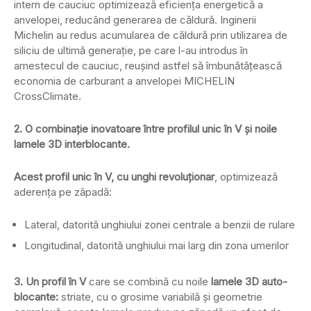
intern de cauciuc optimizează eficienţa energetică a
anvelopei, reducând generarea de căldură. Inginerii
Michelin au redus acumularea de căldură prin utilizarea de
siliciu de ultimă generaţie, pe care l-au introdus în
amestecul de cauciuc, reușind astfel să îmbunătățească
economia de carburant a anvelopei MICHELIN
CrossClimate.
2. O combinație inovatoare între profilul unic în V
și noile
lamele 3D interblocante.
Acest profil unic în V, cu unghi revoluționar
, optimizează
aderența pe zăpadă:
Lateral, datorită unghiului zonei centrale a benzii de rulare
Longitudinal, datorită unghiului mai larg din zona umerilor
3. Un profil în V
care se combină cu noile
lamele 3D auto-
blocante:
striate, cu o grosime variabilă și geometrie