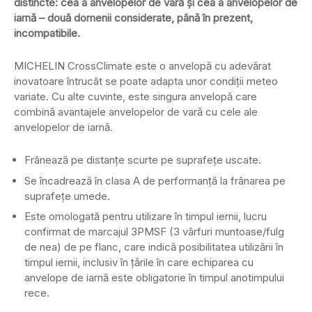
distincte: cea a anvelopelor de vară și cea a anvelopelor de
iarnă – două domenii considerate, până în prezent,
incompatibile.
MICHELIN CrossClimate este o anvelopă cu adevărat
inovatoare întrucât se poate adapta unor condiții meteo
variate. Cu alte cuvinte, este singura anvelopă care
combină avantajele anvelopelor de vară cu cele ale
anvelopelor de iarnă.
Frânează pe distanțe scurte pe suprafețe uscate.
Se încadrează în clasa A de performanță la frânarea pe
suprafeţe umede.
Este omologată pentru utilizare în timpul iernii, lucru
confirmat de marcajul 3PMSF (3 vârfuri muntoase/fulg
de nea) de pe flanc, care indică posibilitatea utilizării în
timpul iernii, inclusiv în țările în care echiparea cu
anvelope de iarnă este obligatorie în timpul anotimpului
rece.