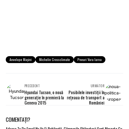
Anvelope Mașini
Michelin Crossclimate
Pneuri Vara Iarna
PRECEDENT
URMĂTOR
Hyundai Tucson, o nouă
Posibilele investiţii în
generație în premieră la
reţeaua de transport a
Geneva 2015
României
COMENTAȚI?
Adresa Ta De Email Nu Va Fi Publicată.
Câmpurile Obligatorii Sunt Marcate Cu