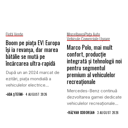
Flotă Verde
Miscellanea
Piaţa Auto
Vehicule Comerciale Uşoare
Boom pe piața EV! Europa
Marco Polo, mai mult
își ia revanșa, dar marea
confort, producție
bătălie se mută pe
integrată și tehnologii noi
încărcarea ultra-rapidă
pentru segmentul
După un an 2024 marcat de
premium al vehiculelor
ezitări, piața mondială a
recreaționale
vehiculelor electrice...
Mercedes-Benz continuă
•
ADA ȘTEFAN
4 AUGUST 2026
dezvoltarea gamei dedicate
vehiculelor recreaționale
prin lansarea unei versiuni
•
RĂZVAN CODOREAN
3 AUGUST 2026
actualizate...