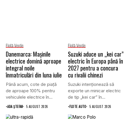
Flotă Verde
Flotă Verde
Danemarca: Mașinile
Suzuki aduce un „kei car”
electrice domină aproape
electric în Europa până în
integral noile
2027 pentru a concura
înmatriculări din luna iulie
cu rivalii chinezi
Până acum, cote de piață
Suzuki intenționează să
de aproape 100% pentru
exporte un minicar electric
vehiculele electrice în...
de tip „kei car” în...
•
ADA ȘTEFAN
5 AUGUST 2026
•
FLOTE AUTO
5 AUGUST 2026