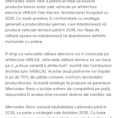
Mercedes-Benz Vans a planificat inițial să bazeze
producția tuturor noilor sale vehicule pe arhitectura
electrică VAN.EA (Van Electric Architecture) începând cu
2026. Cu toate acestea, în conformitate cu strategia
generală a producătorului german, care intenționează să
producă vehicule termice până în 2039, nici filiala de
utilitare ușoare nu intenționează să abandoneze definitiv
motoarele cu ardere.
În timp ce vehiculele utilitare electrice vor fi construite pe
arhitectura VAN.EA, vehiculele utilitare termice se vor baza
pe o „a doua variantă a arhitecturii”, numită Van Combustion
Architecture (VAN.CA). Aceste două platforme vor împărți
în jur de 70% din părțile comune, conform declarațiilor
producătorului. Această strategie își propune să garanteze
Mercedes-Benz o poziție extrem de competitivă pe piață,
răspunzând în același timp nevoilor diverse ale clienților săi.
Mercedes-Benz vizează neutralitatea carbonului până în
2039, ca parte a strategiei sale Ambition 2039. Cu toate