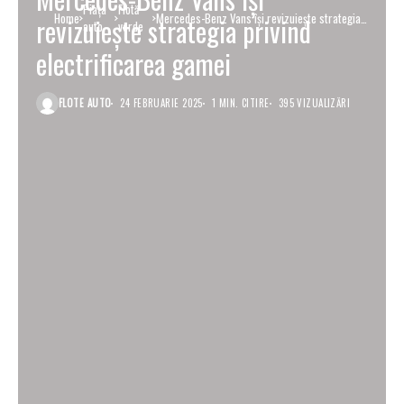
Piaţa
Flotă
Home
Mercedes-Benz Vans își revizuiește strategia
revizuiește strategia privind
auto
verde
privind electrificarea gamei
electrificarea gamei
FLOTE AUTO
24 FEBRUARIE 2025
1 MIN. CITIRE
395 VIZUALIZĂRI