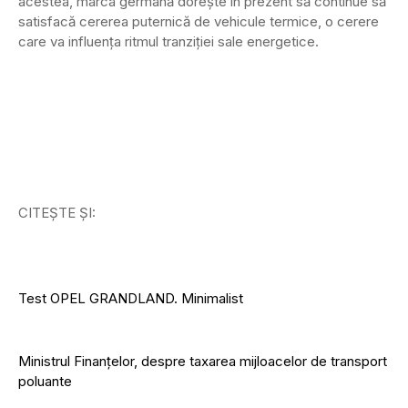
acestea, marca germană dorește în prezent să continue să
satisfacă cererea puternică de vehicule termice, o cerere
care va influența ritmul tranziției sale energetice.
CITEȘTE ȘI:
Test OPEL GRANDLAND. Minimalist
Ministrul Finanțelor, despre taxarea mijloacelor de transport
poluante