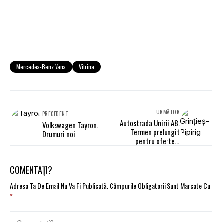
Mercedes-Benz Vans
Vitrina
URMĂTOR
PRECEDENT
Autostrada Unirii A8.
Volkswagen Tayron.
Termen prelungit
Drumuri noi
pentru ofertele
destinate Lotului 2B
Grințieș - Pipirig
COMENTAȚI?
Adresa Ta De Email Nu Va Fi Publicată.
Câmpurile Obligatorii Sunt Marcate Cu
*