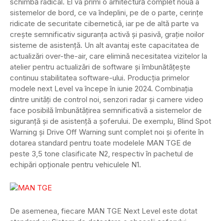
schimbă radical. El va primi o arhitectură complet nouă a
sistemelor de bord, ce va îndeplini, pe de o parte, cerințe
ridicate de securitate cibernetică, iar pe de altă parte va
crește semnificativ siguranța activă și pasivă, grație noilor
sisteme de asistență. Un alt avantaj este capacitatea de
actualizări over-the-air, care elimină necesitatea vizitelor la
atelier pentru actualizări de software și îmbunătățește
continuu stabilitatea software-ului. Producția primelor
modele next Level va începe în iunie 2024. Combinația
dintre unități de control noi, senzori radar și camere video
face posibilă îmbunătățirea semnificativă a sistemelor de
siguranță și de asistență a șoferului. De exemplu, Blind Spot
Warning și Drive Off Warning sunt complet noi și oferite în
dotarea standard pentru toate modelele MAN TGE de
peste 3,5 tone clasificate N2, respectiv în pachetul de
echipări opționale pentru vehiculele N1.
De asemenea, fiecare MAN TGE Next Level este dotat