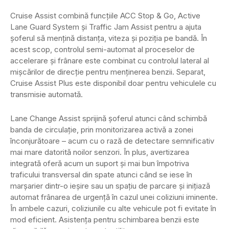
Cruise Assist combină funcțiile ACC Stop & Go, Active
Lane Guard System și Traffic Jam Assist pentru a ajuta
șoferul să mențină distanța, viteza și poziția pe bandă. În
acest scop, controlul semi-automat al proceselor de
accelerare și frânare este combinat cu controlul lateral al
mișcărilor de direcție pentru menținerea benzii. Separat,
Cruise Assist Plus este disponibil doar pentru vehiculele cu
transmisie automată.
Lane Change Assist sprijină șoferul atunci când schimbă
banda de circulație, prin monitorizarea activă a zonei
înconjurătoare – acum cu o rază de detectare semnificativ
mai mare datorită noilor senzori. În plus, avertizarea
integrată oferă acum un suport și mai bun împotriva
traficului transversal din spate atunci când se iese în
marșarier dintr-o ieșire sau un spațiu de parcare și inițiază
automat frânarea de urgență în cazul unei coliziuni iminente.
În ambele cazuri, coliziunile cu alte vehicule pot fi evitate în
mod eficient. Asistența pentru schimbarea benzii este