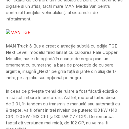
digitale și un afișaj tactil mare MAN Media Van pentru
controlul funcțiilor vehiculului și al sistemului de
infotainment.
MAN Truck & Bus a creat o atracție subtilă cu ediția TGE
Next Level, modelul fiind lansat cu culoarea Pale Copper
Metallic, huse de oglindă în nuanțe de negru pian, un
ornament cu bumerang la bara de protecție de culoare
argintie, insignă „Next” pe grila față și jante din aliaj de 17
inchi, pe argintiu sau opțional pe negru.
În ceea ce privește trenul de rulare a fost făcută există o
mică schimbare în portofoliu. Astfel, motorul turbo diesel
de 2,0 l, în tandem cu transmisie manuală sau automată cu
8 trepte, va fi oferit în trei niveluri de putere: 103 kW (140
CP), 120 kW (163 CP) și 130 kW (177 CP). De remarcat
faptul că versiunea mai mică, de 102 CP, nu va mai fi