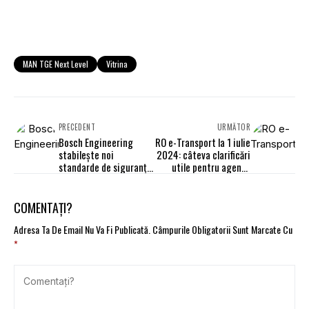
MAN TGE Next Level
Vitrina
PRECEDENT
URMĂTOR
Bosch Engineering
RO e-Transport la 1 iulie
stabilește noi
2024: câteva clarificări
standarde de siguranță
utile pentru agenții
în transportul public din
economici
Iași
COMENTAȚI?
Adresa Ta De Email Nu Va Fi Publicată.
Câmpurile Obligatorii Sunt Marcate Cu
*