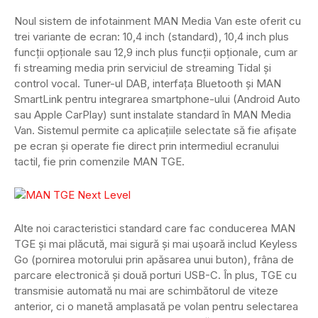
Noul sistem de infotainment MAN Media Van este oferit cu
trei variante de ecran: 10,4 inch (standard), 10,4 inch plus
funcții opționale sau 12,9 inch plus funcții opționale, cum ar
fi streaming media prin serviciul de streaming Tidal și
control vocal. Tuner-ul DAB, interfața Bluetooth și MAN
SmartLink pentru integrarea smartphone-ului (Android Auto
sau Apple CarPlay) sunt instalate standard în MAN Media
Van. Sistemul permite ca aplicațiile selectate să fie afișate
pe ecran și operate fie direct prin intermediul ecranului
tactil, fie prin comenzile MAN TGE.
Alte noi caracteristici standard care fac conducerea MAN
TGE și mai plăcută, mai sigură și mai ușoară includ Keyless
Go (pornirea motorului prin apăsarea unui buton), frâna de
parcare electronică și două porturi USB-C. În plus, TGE cu
transmisie automată nu mai are schimbătorul de viteze
anterior, ci o manetă amplasată pe volan pentru selectarea