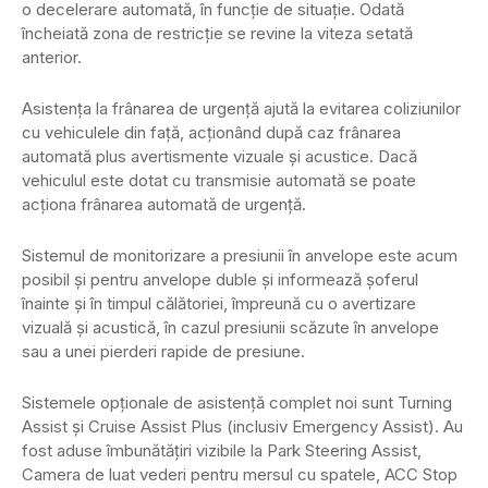
o decelerare automată, în funcție de situație. Odată
încheiată zona de restricție se revine la viteza setată
anterior.
Asistența la frânarea de urgență ajută la evitarea coliziunilor
cu vehiculele din față, acționând după caz frânarea
automată plus avertismente vizuale și acustice. Dacă
vehiculul este dotat cu transmisie automată se poate
acționa frânarea automată de urgență.
Sistemul de monitorizare a presiunii în anvelope este acum
posibil și pentru anvelope duble și informează șoferul
înainte și în timpul călătoriei, împreună cu o avertizare
vizuală și acustică, în cazul presiunii scăzute în anvelope
sau a unei pierderi rapide de presiune.
Sistemele opționale de asistență complet noi sunt Turning
Assist și Cruise Assist Plus (inclusiv Emergency Assist). Au
fost aduse îmbunătățiri vizibile la Park Steering Assist,
Camera de luat vederi pentru mersul cu spatele, ACC Stop