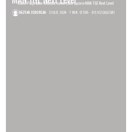
Home
Piaţa auto
Vehicule comerciale uşoare
MAN TGE Next Level
RĂZVAN CODOREAN
3 IULIE 2024
7 MIN. CITIRE
615 VIZUALIZĂRI