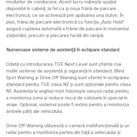
modurilor de conducere. Acest lucru mărește spațiul
disponibil în cabină, la fel ca și noua frână de parcare
electronică, ce se activează prin apăsarea unui buton. În
plus, frâna de parcare electronică cu funcția „Auto Hold”
asigură cuplarea automată a frânei de parcare în momentul
staționării, precum și plecarea facilă din rampă.
Numeroase sisteme de asistență în echipare standard
Odată cu introducerea TGE Next Level sunt oferite mai
multe sisteme de asistență și siguranță în standard. Blind
Spot Warning și Drive Off Warning sunt oferite în echiparea
standard pentru TGE clasa N2 și sunt opționale pentru clasa
N1. Asistența la unghiul mort folosește senzori radar pentru
a monitoriza zona și reduce riscul de coliziune în special în
viraje. Opțional, sistemul poate fi extins pentru a monitoriza
ambele părți ale vehiculului.
Drive Off Warning utilizează o cameră multifuncțională și un
radar pentru a monitoriza partea din față a vehiculului și