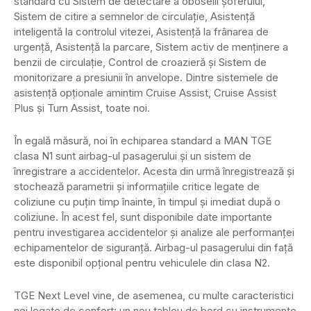
standard cu Sistem de detectare a oboselii șoferului,
Sistem de citire a semnelor de circulație, Asistență
inteligentă la controlul vitezei, Asistență la frânarea de
urgență, Asistență la parcare, Sistem activ de menținere a
benzii de circulație, Control de croazieră și Sistem de
monitorizare a presiunii în anvelope. Dintre sistemele de
asistență opționale amintim Cruise Assist, Cruise Assist
Plus și Turn Assist, toate noi.
În egală măsură, noi în echiparea standard a MAN TGE
clasa N1 sunt airbag-ul pasagerului și un sistem de
înregistrare a accidentelor. Acesta din urmă înregistrează și
stochează parametrii și informațiile critice legate de
coliziune cu puțin timp înainte, în timpul și imediat după o
coliziune. În acest fel, sunt disponibile date importante
pentru investigarea accidentelor și analize ale performanței
echipamentelor de siguranță. Airbag-ul pasagerului din față
este disponibil opțional pentru vehiculele din clasa N2.
TGE Next Level vine, de asemenea, cu multe caracteristici
noi legate de confort: un nou tablou de bord cu instrumente