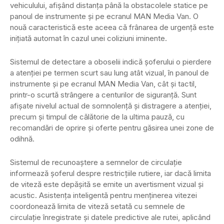
vehiculului, afișând distanța până la obstacolele statice pe
panoul de instrumente și pe ecranul MAN Media Van. O
nouă caracteristică este aceea că frânarea de urgență este
inițiată automat în cazul unei coliziuni iminente.
Sistemul de detectare a oboselii indică șoferului o pierdere
a atenției pe termen scurt sau lung atât vizual, în panoul de
instrumente și pe ecranul MAN Media Van, cât și tactil,
printr-o scurtă strângere a centurilor de siguranță. Sunt
afișate nivelul actual de somnolență și distragere a atenției,
precum și timpul de călătorie de la ultima pauză, cu
recomandări de oprire și oferte pentru găsirea unei zone de
odihnă.
Sistemul de recunoaștere a semnelor de circulație
informează șoferul despre restricțiile rutiere, iar dacă limita
de viteză este depășită se emite un avertisment vizual și
acustic. Asistența inteligentă pentru menținerea vitezei
coordonează limita de viteză setată cu semnele de
circulație înregistrate și datele predictive ale rutei, aplicând