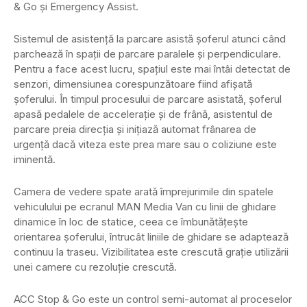
& Go și Emergency Assist.
Sistemul de asistență la parcare asistă șoferul atunci când
parchează în spații de parcare paralele și perpendiculare.
Pentru a face acest lucru, spațiul este mai întâi detectat de
senzori, dimensiunea corespunzătoare fiind afișată
șoferului. În timpul procesului de parcare asistată, șoferul
apasă pedalele de accelerație și de frână, asistentul de
parcare preia direcția și inițiază automat frânarea de
urgență dacă viteza este prea mare sau o coliziune este
iminentă.
Camera de vedere spate arată împrejurimile din spatele
vehiculului pe ecranul MAN Media Van cu linii de ghidare
dinamice în loc de statice, ceea ce îmbunătățește
orientarea șoferului, întrucât liniile de ghidare se adaptează
continuu la traseu. Vizibilitatea este crescută grație utilizării
unei camere cu rezoluție crescută.
ACC Stop & Go este un control semi-automat al proceselor