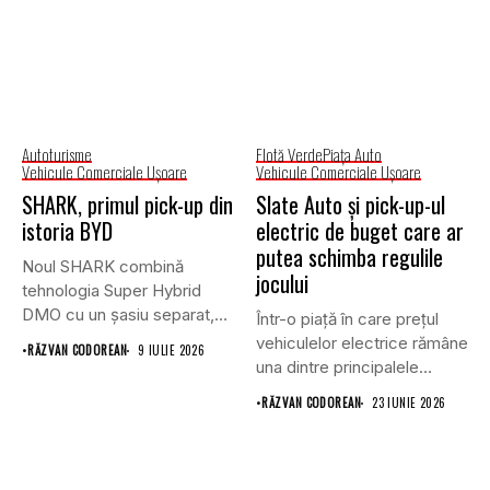
Autoturisme
Flotă Verde
Piaţa Auto
Vehicule Comerciale Uşoare
Vehicule Comerciale Uşoare
SHARK, primul pick-up din
Slate Auto și pick-up-ul
istoria BYD
electric de buget care ar
putea schimba regulile
Noul SHARK combină
jocului
tehnologia Super Hybrid
DMO cu un șasiu separat,
Într-o piață în care prețul
tracțiune...
vehiculelor electrice rămâne
•
RĂZVAN CODOREAN
9 IULIE 2026
una dintre principalele
bariere...
•
RĂZVAN CODOREAN
23 IUNIE 2026