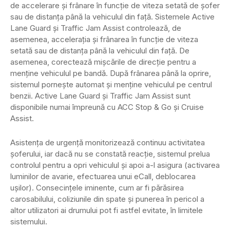
de accelerare și frânare în funcție de viteza setată de șofer
sau de distanța până la vehiculul din față. Sistemele Active
Lane Guard și Traffic Jam Assist controlează, de
asemenea, accelerația și frânarea în funcție de viteza
setată sau de distanța până la vehiculul din față. De
asemenea, corectează mișcările de direcție pentru a
menține vehiculul pe bandă. După frânarea până la oprire,
sistemul pornește automat și menține vehiculul pe centrul
benzii. Active Lane Guard și Traffic Jam Assist sunt
disponibile numai împreună cu ACC Stop & Go și Cruise
Assist.
Asistența de urgență monitorizează continuu activitatea
șoferului, iar dacă nu se constată reacție, sistemul prelua
controlul pentru a opri vehiculul și apoi a-l asigura (activarea
luminilor de avarie, efectuarea unui eCall, deblocarea
ușilor). Consecințele iminente, cum ar fi părăsirea
carosabilului, coliziunile din spate și punerea în pericol a
altor utilizatori ai drumului pot fi astfel evitate, în limitele
sistemului.