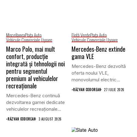
Miscellanea
Piaţa Auto
Flotă Verde
Piaţa Auto
Vehicule Comerciale Uşoare
Vehicule Comerciale Uşoare
Marco Polo, mai mult
Mercedes-Benz extinde
confort, producție
gama VLE
integrată și tehnologii noi
Mercedes-Benz dezvoltă
pentru segmentul
oferta noului VLE,
premium al vehiculelor
monovolumul electric
recreaționale
premium care își propune
•
RĂZVAN CODOREAN
27 IULIE 2026
să...
Mercedes-Benz continuă
dezvoltarea gamei dedicate
vehiculelor recreaționale
prin lansarea unei versiuni
•
RĂZVAN CODOREAN
3 AUGUST 2026
actualizate...