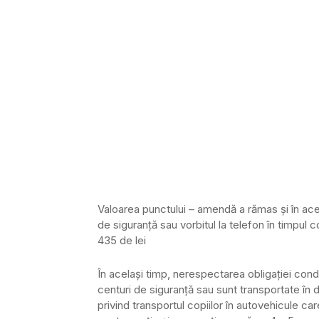
Valoarea punctului – amendă a rămas şi în acest 
de siguranţă sau vorbitul la telefon în timpu
435 de lei
În acelaşi timp, nerespectarea obligaţiei con
centuri de siguranţă sau sunt transportate în 
privind transportul copiilor în autovehicule c