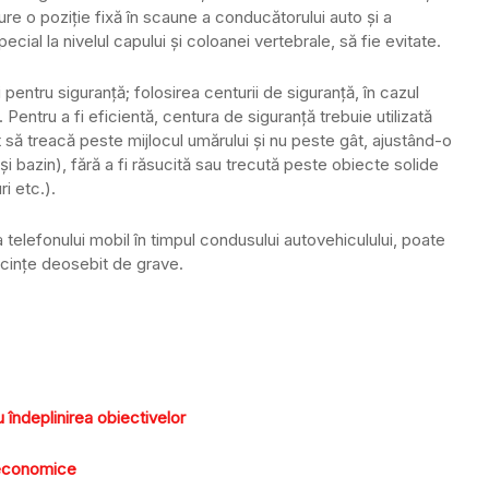
igure o poziţie fixă în scaune a conducătorului auto şi a
pecial la nivelul capului şi coloanei vertebrale, să fie evitate.
 pentru siguranţă; folosirea centurii de siguranţă, în cazul
 Pentru a fi eficientă, centura de siguranţă trebuie utilizată
t să treacă peste mijlocul umărului şi nu peste gât, ajustând-o
t şi bazin), fără a fi răsucită sau trecută peste obiecte solide
ri etc.).
elefonului mobil în timpul condusului autovehiculului, poate
cințe deosebit de grave.
 îndeplinirea obiectivelor
i economice