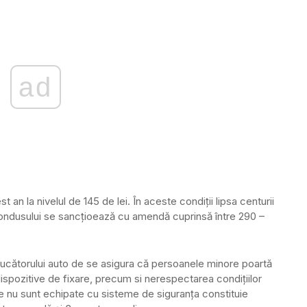
ad
an la nivelul de 145 de lei. În aceste condiţii lipsa centurii
l condusului se sancţioează cu amendă cuprinsă între 290 –
ducătorului auto de se asigura că persoanele minore poartă
dispozitive de fixare, precum si nerespectarea condiţiilor
are nu sunt echipate cu sisteme de siguranţa constituie