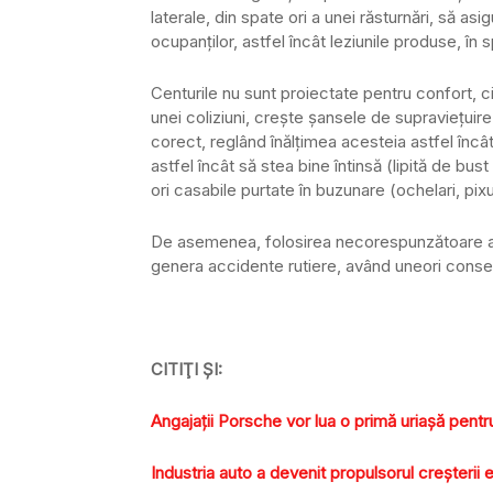
laterale, din spate ori a unei răsturnări, să as
ocupanţilor, astfel încât leziunile produse, în s
Centurile nu sunt proiectate pentru confort, ci
unei coliziuni, creşte şansele de supravieţuire.
corect, reglând înălţimea acesteia astfel încâ
astfel încât să stea bine întinsă (lipită de bus
ori casabile purtate în buzunare (ochelari, pixu
De asemenea, folosirea necorespunzătoare a t
genera accidente rutiere, având uneori conse
CITIŢI ŞI:
Angajaţii Porsche vor lua o primă uriaşă pentru
Industria auto a devenit propulsorul creşteri