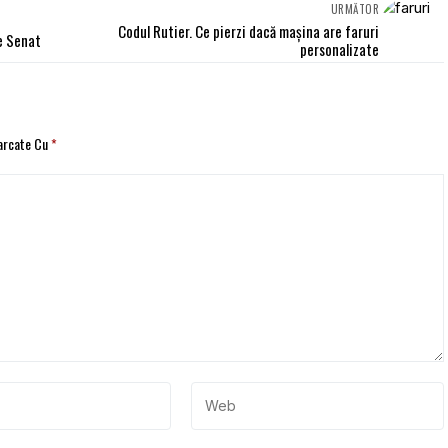
URMĂTOR
Codul Rutier. Ce pierzi dacă maşina are faruri
e Senat
personalizate
Marcate Cu
*