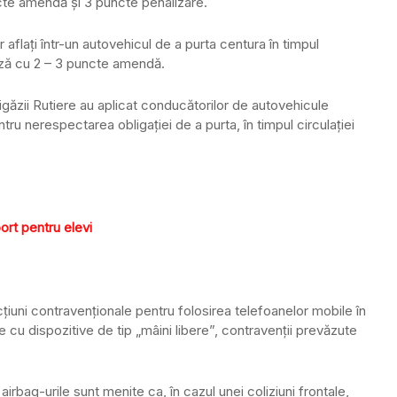
cte amendă şi 3 puncte penalizare.
aflaţi într-un autovehicul de a purta centura în timpul
ază cu 2 – 3 puncte amendă.
 Brigăzii Rutiere au aplicat conducătorilor de autovehicule
ru nerespectarea obligaţiei de a purta, în timpul circulaţiei
ort pentru elevi
cţiuni contravenţionale pentru folosirea telefoanelor mobile în
 cu dispozitive de tip „mâini libere”, contravenţii prevăzute
irbag-urile sunt menite ca, în cazul unei coliziuni frontale,