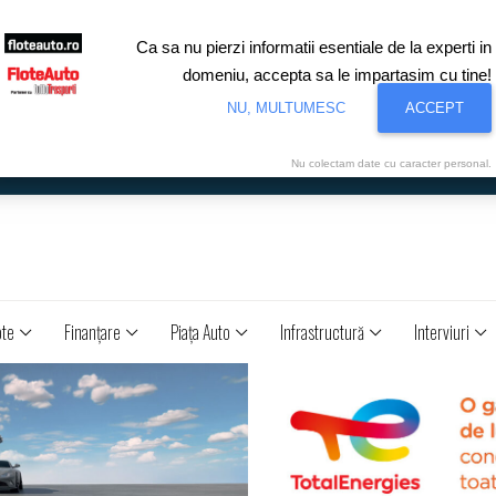
Ca sa nu pierzi informatii esentiale de la experti in
domeniu, accepta sa le impartasim cu tine!
NU, MULTUMESC
ACCEPT
Nu colectam date cu caracter personal.
ote
Finanţare
Piaţa Auto
Infrastructură
Interviuri