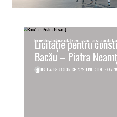
Licitație pentru cons
Home
Infrastructură
Licitație pentru construirea Drumului Ex
Bacău – Piatra Neam
FLOTE AUTO
23 DECEMBRIE 2024
1 MIN. CITIRE
499 VIZU