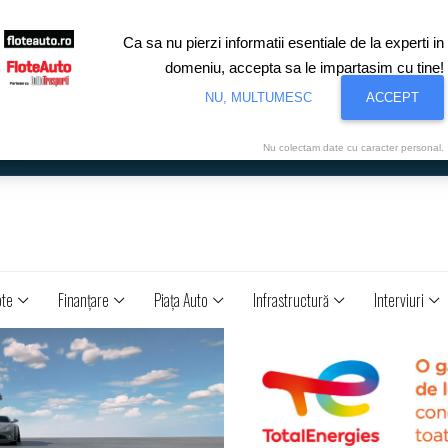
Ca sa nu pierzi informatii esentiale de la experti in
domeniu, accepta sa le impartasim cu tine!
NU, MULTUMESC
ACCEPT
Nu colectam date cu caracter personal.
ote
Finanţare
Piaţa Auto
Infrastructură
Interviuri