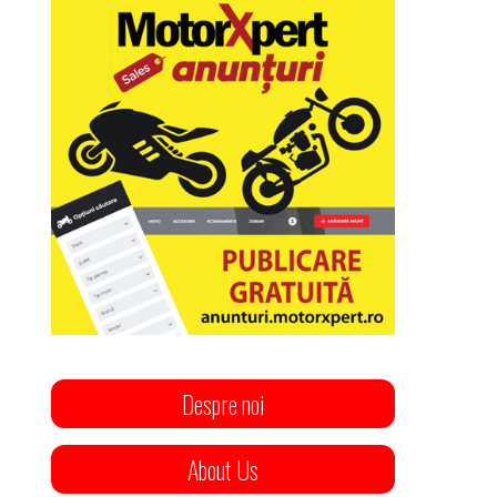
Despre noi
About Us