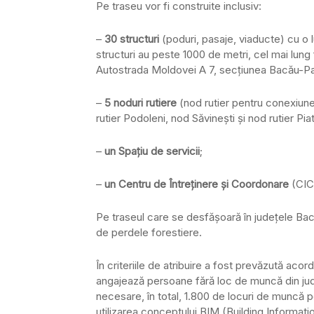
Pe traseu vor fi construite inclusiv:
–
30 structuri
(poduri, pasaje, viaducte) cu o 
structuri au peste 1000 de metri, cel mai lung 
Autostrada Moldovei A 7, secțiunea Bacău-Pa
–
5 noduri rutiere
(nod rutier pentru conexiun
rutier Podoleni, nod Săvinești și nod rutier Pi
–
un
Spațiu de servicii
;
–
un
Centru de Întreținere și Coordonare
(CIC
Pe traseul care se desfășoară în județele Ba
de perdele forestiere.
În criteriile de atribuire a fost prevăzută aco
angajează persoane fără loc de muncă din jude
necesare, în total, 1.800 de locuri de muncă 
utilizarea conceptului BIM (Building Informati