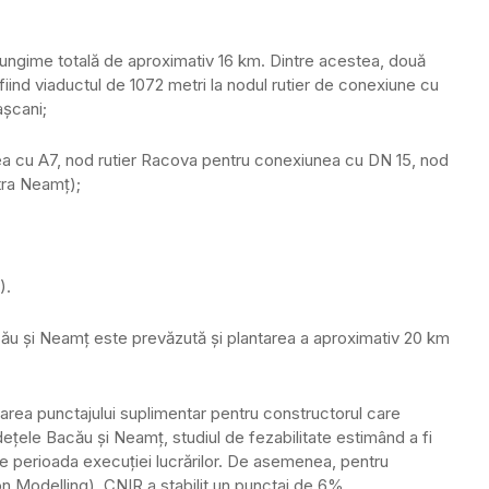
lungime totală de aproximativ 16 km. Dintre acestea, două
fiind viaductul de 1072 metri la nodul rutier de conexiune cu
șcani;
ea cu A7, nod rutier Racova pentru conexiunea cu DN 15, nod
atra Neamț);
).
cău și Neamț este prevăzută și plantarea a aproximativ 20 km
rdarea punctajului suplimentar pentru constructorul care
țele Bacău și Neamț, studiul de fezabilitate estimând a fi
pe perioada execuției lucrărilor. De asemenea, pentru
on Modelling), CNIR a stabilit un punctaj de 6%.