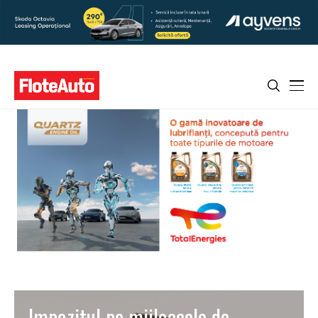
Impozitul pe mijloacele de