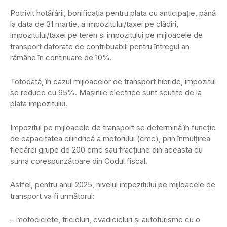
Potrivit hotărârii, bonificația pentru plata cu anticipație, până
la data de 31 martie, a impozitului/taxei pe clădiri,
impozitului/taxei pe teren și impozitului pe mijloacele de
transport datorate de contribuabili pentru întregul an
rămâne în continuare de 10%.
Totodată, în cazul mijloacelor de transport hibride, impozitul
se reduce cu 95%. Mașinile electrice sunt scutite de la
plata impozitului.
Impozitul pe mijloacele de transport se determină în funcţie
de capacitatea cilindrică a motorului (cmc), prin înmulţirea
fiecărei grupe de 200 cmc sau fracţiune din aceasta cu
suma corespunzătoare din Codul fiscal.
Astfel, pentru anul 2025, nivelul impozitului pe mijloacele de
transport va fi următorul:
– motociclete, tricicluri, cvadicicluri și autoturisme cu o