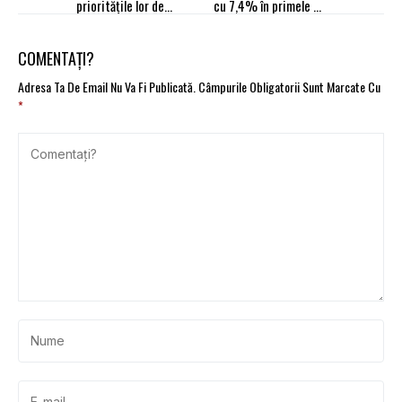
prioritățile lor de
cu 7,4% în primele 10
consum. EY Consumer
luni din 2024
Index România 2024
COMENTAȚI?
Adresa Ta De Email Nu Va Fi Publicată.
Câmpurile Obligatorii Sunt Marcate Cu
*