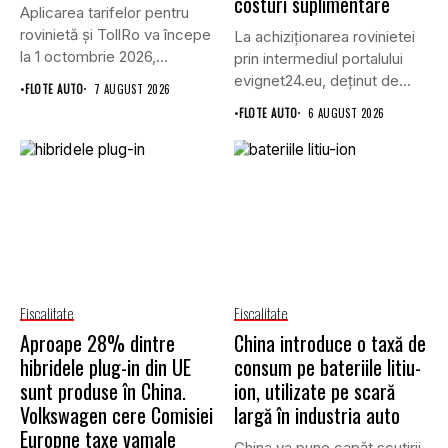
costuri suplimentare
Aplicarea tarifelor pentru
rovinietă și TollRo va începe
La achiziționarea rovinietei
la 1 octombrie 2026,...
prin intermediul portalului
evignet24.eu, deținut de
•
FLOTE AUTO
7 AUGUST 2026
Enternova Kft. din...
•
FLOTE AUTO
6 AUGUST 2026
Fiscalitate
Fiscalitate
Aproape 28% dintre
China introduce o taxă de
hibridele plug-in din UE
consum pe bateriile litiu-
sunt produse în China.
ion, utilizate pe scară
Volkswagen cere Comisiei
largă în industria auto
Europne taxe vamale
China va pune capăt scutirii