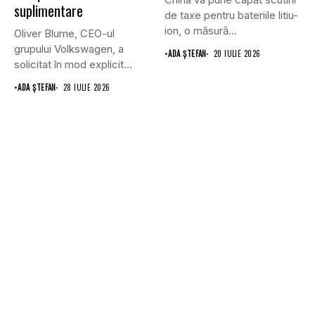
suplimentare
de taxe pentru bateriile litiu-
ion, o măsură...
Oliver Blume, CEO-ul
grupului Volkswagen, a
•
ADA ȘTEFAN
20 IULIE 2026
solicitat în mod explicit
Uniunii Europene...
•
ADA ȘTEFAN
28 IULIE 2026