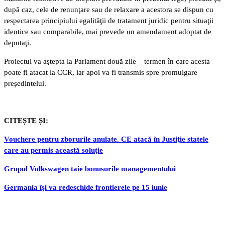
după caz, cele de renunţare sau de relaxare a acestora se dispun cu
respectarea principiului egalităţii de tratament juridic pentru situaţii
identice sau comparabile, mai prevede un amendament adoptat de
deputaţi.
Proiectul va aştepta la Parlament două zile – termen în care acesta
poate fi atacat la CCR, iar apoi va fi transmis spre promulgare
preşedintelui.
CITEȘTE ȘI:
Vouchere pentru zborurile anulate. CE atacă în Justiţie statele
care au permis această soluţie
Grupul Volkswagen taie bonusurile managementului
Germania îşi va redeschide frontierele pe 15 iunie