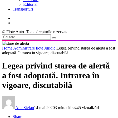
Editorial
Transporturi
© Flote Auto. Toate drepturile rezervate.
Home
Administrare flote
Juridic
Legea privind starea de alertă a fost
adoptată. Intrarea în vigoare, discutabilă
Legea privind starea de alertă
a fost adoptată. Intrarea în
vigoare, discutabilă
Ada Ștefan
14 mai 2020
3 min. citire
445 vizualizări
Share