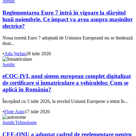
Juridic
Reglementarea Euro 7 intră în vigoare la sfârșitul
lunii noiembrie. Ce impact va avea asupra mașinilor
electrice?
Noua normă Euro 7 adoptată de Uniunea Europeană nu se limitează
doar...
•
Ada Ștefan
28 iulie 2026
Juridic
eCOC-IVI, noul sistem european complet digitalizat
de certificare și înmatriculare a vehiculelor. Cum se
aplică în România?
Începând cu 5 iulie 2026, la nivelul Uniunii Europene a intrat în...
•
Flote Auto
17 iulie 2026
Juridic
Tehnologie
CEE-ONU a adoptat cadrul de reglementare pentru