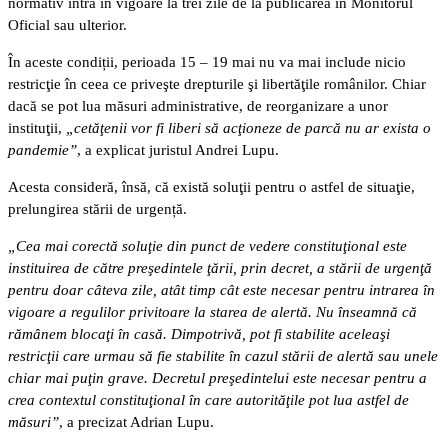
normativ intră în vigoare la trei zile de la publicarea în Monitorul
Oficial sau ulterior.
În aceste condiții, perioada 15 – 19 mai nu va mai include nicio
restricţie în ceea ce priveşte drepturile şi libertăţile românilor. Chiar
dacă se pot lua măsuri administrative, de reorganizare a unor
instituţii,
„cetăţenii vor fi liberi să acţioneze de parcă nu ar exista o
pandemie”
, a explicat juristul Andrei Lupu.
Acesta consideră, însă, că există soluţii pentru o astfel de situaţie,
prelungirea stării de urgență.
„Cea mai corectă soluţie din punct de vedere constituţional este
instituirea de către preşedintele ţării, prin decret, a stării de urgenţă
pentru doar câteva zile, atât timp cât este necesar pentru intrarea în
vigoare a regulilor privitoare la starea de alertă. Nu înseamnă că
rămânem blocaţi în casă. Dimpotrivă, pot fi stabilite aceleaşi
restricţii care urmau să fie stabilite în cazul stării de alertă sau unele
chiar mai puţin grave. Decretul preşedintelui este necesar pentru a
crea contextul constituţional în care autorităţile pot lua astfel de
măsuri”
, a precizat Adrian Lupu.