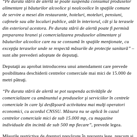
“Pe durata stării de alertă se poate suspenda consumul produselor
alimentare şi băuturilor alcoolice şi nealcoolice în spaţiile comune
de servire a mesei din restaurante, hoteluri, moteluri, pensiuni,
cafenele sau alte localuri publice, atât în interiorul, cât şi la terasele
din exteriorul acestora. Pe durata stării de alertă poate fi permisă
prepararea hranei şi comercializarea produselor alimentare şi
băuturilor alcoolice care nu se consumă în spaţiile menţionate, cu
excepţia teraselor unde se respectă măsurile de protecţie sanitară”
–
sunt alte prevederi adoptate de deputaţi.
Deputaţii au aprobat introducerea unui amendament care prevede
posibilitatea deschiderii centrelor comerciale mai mici de 15.000 de
metri pătraţi.
“Pe durata stării de alertă se pot suspenda activităţile de
comercializare cu amănuntul a produselor şi serviciilor în centrele
comerciale în care îşi desfăşoară activitatea mai mulţi operatori
economici, cu acordul CNSSU. Măsura nu se aplică în cazul
centrelor comerciale mici de sub 15.000 mp, cu magazine
individuale din incintă de sub 500 mp fiecare”
, prevede legea.
Măsurile restrictive de drepturi prevăzute în prezenta lege, precum şi,