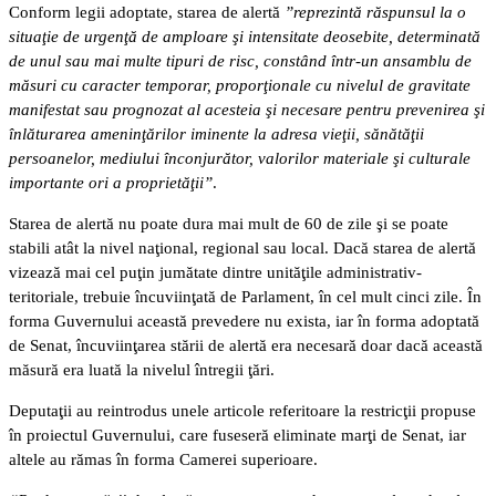
Conform legii adoptate, starea de alertă
”reprezintă răspunsul la o
situaţie de urgenţă de amploare şi intensitate deosebite, determinată
de unul sau mai multe tipuri de risc, constând într-un ansamblu de
măsuri cu caracter temporar, proporţionale cu nivelul de gravitate
manifestat sau prognozat al acesteia şi necesare pentru prevenirea şi
înlăturarea ameninţărilor iminente la adresa vieţii, sănătăţii
persoanelor, mediului înconjurător, valorilor materiale şi culturale
importante ori a proprietăţii”
.
Starea de alertă nu poate dura mai mult de 60 de zile şi se poate
stabili atât la nivel naţional, regional sau local. Dacă starea de alertă
vizează mai cel puţin jumătate dintre unităţile administrativ-
teritoriale, trebuie încuviinţată de Parlament, în cel mult cinci zile. În
forma Guvernului această prevedere nu exista, iar în forma adoptată
de Senat, încuviinţarea stării de alertă era necesară doar dacă această
măsură era luată la nivelul întregii ţări.
Deputaţii au reintrodus unele articole referitoare la restricţii propuse
în proiectul Guvernului, care fuseseră eliminate marţi de Senat, iar
altele au rămas în forma Camerei superioare.