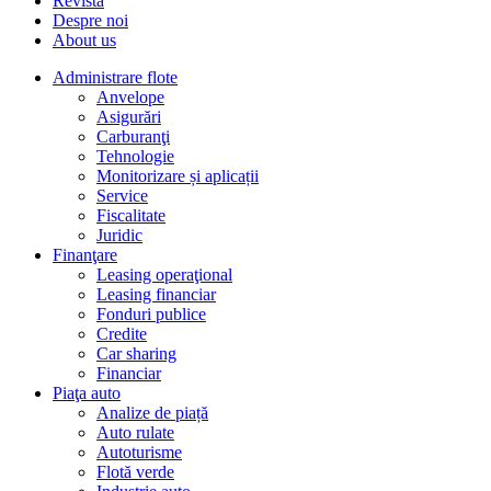
Revista
Despre noi
About us
Administrare flote
Anvelope
Asigurări
Carburanţi
Tehnologie
Monitorizare și aplicații
Service
Fiscalitate
Juridic
Finanţare
Leasing operaţional
Leasing financiar
Fonduri publice
Credite
Car sharing
Financiar
Piaţa auto
Analize de piață
Auto rulate
Autoturisme
Flotă verde