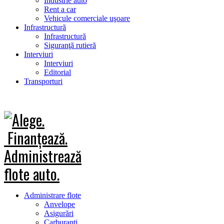
Industrie auto
Rent a car
Vehicule comerciale uşoare
Infrastructură
Infrastructură
Siguranţă rutieră
Interviuri
Interviuri
Editorial
Transporturi
Administrare flote
Anvelope
Asigurări
Carburanţi