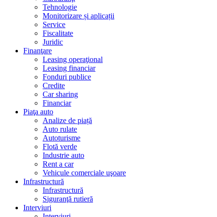
Tehnologie
Monitorizare și aplicații
Service
Fiscalitate
Juridic
Finanţare
Leasing operaţional
Leasing financiar
Fonduri publice
Credite
Car sharing
Financiar
Piaţa auto
Analize de piață
Auto rulate
Autoturisme
Flotă verde
Industrie auto
Rent a car
Vehicule comerciale uşoare
Infrastructură
Infrastructură
Siguranţă rutieră
Interviuri
Interviuri