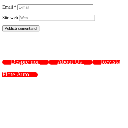
Email
*
Site web
Despre noi
About Us
Revista
Flote Auto