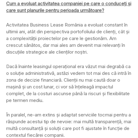
Cum a evoluat activitatea companiei pe care o conduceți și
care sunt planurile pentru perioada următoare?
Activitatea Business Lease România a evoluat constant în
ultimii ani, atât din perspectiva portofoliului de clienți, cât și
a complexității proiectelor pe care le gestionăm. Am
crescut sănătos, dar mai ales am devenit mai relevanți în
discuțiile strategice ale clienților noștri.
Dacă înainte leasingul operațional era văzut mai degrabă ca
o soluție administrativă, astăzi vedem tot mai des că intră în
zona de decizie financiară. Clienții nu mai caută doar o
mașină și un cost lunar, ci vor să înțeleagă impactul
complet, de la costuri ascunse până la riscuri și flexibilitate
pe termen mediu.
În paralel, ne-am extins și adaptat serviciile tocmai pentru a
răspunde acestui tip de nevoie: mai multă transparență, mai
multă consultanță și soluții care pot fi ajustate în funcție de
contextul fiecărei companii.