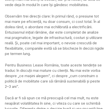
vede deja în modul în care își gândesc mobilitatea.
Observăm trei direcții clare: în primul rând, o presiune tot
mai mare pe eficiență, nu doar consum, ci cost total. În al
doilea rând, o abordare mai echilibrată a electrificării.
Entuziasmul inițial rămâne, dar este completat de analize
mai pragmatice, legate de infrastructură, costuri și utilizare
reală. Și, poate cel mai important, o nevoie crescută de
flexibilitate, companiile evită să se blocheze în decizii rigide
pe termen lung.
Pentru Business Lease România, toate aceste tendințe se
traduc în discuții mai mature cu clienții. Nu mai este vorba
despre „ce mașini alegem”, ci despre „cum construim o
politică de mobilitate care să rămână sustenabilă și peste
2–3 ani”.
Dacă ar fi să spun ce mă preocupă cel mai mult, nu este
neapărat volatilitatea în sine, ci viteza cu care se schimbă
lucrurile. Diferența dintre o decizie bună și una riscantă ține