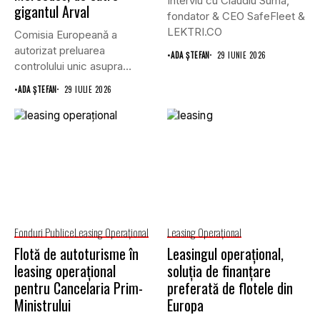
Interviu cu Claudiu Suma,
gigantul Arval
fondator & CEO SafeFleet &
LEKTRI.CO
Comisia Europeană a
autorizat preluarea
•
ADA ȘTEFAN
29 IUNIE 2026
controlului unic asupra
companiei de leasing
•
ADA ȘTEFAN
29 IULIE 2026
Athlon...
Fonduri Publice
Leasing Operaţional
Leasing Operaţional
Flotă de autoturisme în
Leasingul operațional,
leasing operațional
soluția de finanțare
pentru Cancelaria Prim-
preferată de flotele din
Ministrului
Europa