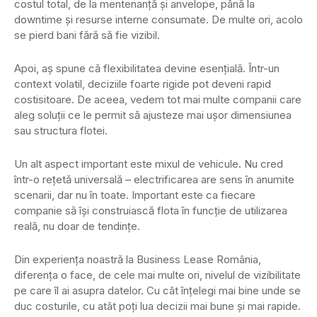
costul total, de la mentenanță și anvelope, până la
downtime și resurse interne consumate. De multe ori, acolo
se pierd bani fără să fie vizibil.
Apoi, aș spune că flexibilitatea devine esențială. Într-un
context volatil, deciziile foarte rigide pot deveni rapid
costisitoare. De aceea, vedem tot mai multe companii care
aleg soluții ce le permit să ajusteze mai ușor dimensiunea
sau structura flotei.
Un alt aspect important este mixul de vehicule. Nu cred
într-o rețetă universală – electrificarea are sens în anumite
scenarii, dar nu în toate. Important este ca fiecare
companie să își construiască flota în funcție de utilizarea
reală, nu doar de tendințe.
Din experiența noastră la Business Lease România,
diferența o face, de cele mai multe ori, nivelul de vizibilitate
pe care îl ai asupra datelor. Cu cât înțelegi mai bine unde se
duc costurile, cu atât poți lua decizii mai bune și mai rapide.