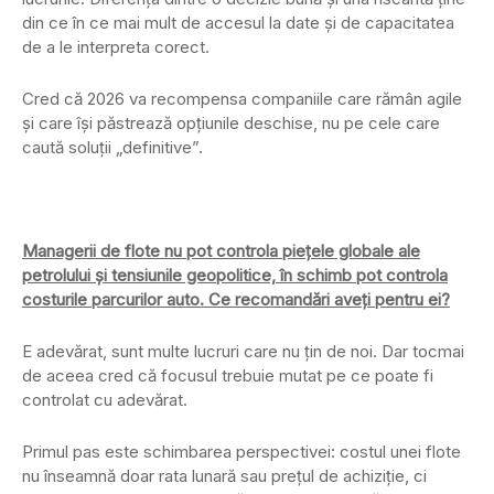
din ce în ce mai mult de accesul la date și de capacitatea
de a le interpreta corect.
Cred că 2026 va recompensa companiile care rămân agile
și care își păstrează opțiunile deschise, nu pe cele care
caută soluții „definitive”.
Managerii de flote nu pot controla piețele globale ale
petrolului și tensiunile geopolitice, în schimb pot controla
costurile parcurilor auto. Ce recomandări aveți pentru ei?
E adevărat, sunt multe lucruri care nu țin de noi. Dar tocmai
de aceea cred că focusul trebuie mutat pe ce poate fi
controlat cu adevărat.
Primul pas este schimbarea perspectivei: costul unei flote
nu înseamnă doar rata lunară sau prețul de achiziție, ci