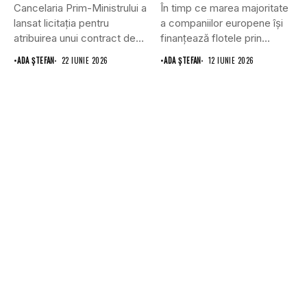
Cancelaria Prim-Ministrului a
În timp ce marea majoritate
lansat licitația pentru
a companiilor europene își
atribuirea unui contract de
finanțează flotele prin...
furnizare a...
•
ADA ȘTEFAN
22 IUNIE 2026
•
ADA ȘTEFAN
12 IUNIE 2026