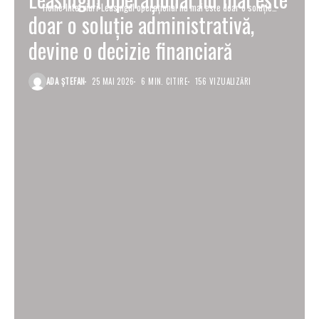
Home
Interviuri
Leasingul operațional nu mai este doar o soluție
doar o soluție administrativă,
administrativă, devine o decizie financiară
devine o decizie financiară
ADA ȘTEFAN
25 MAI 2026
6 MIN. CITIRE
156 VIZUALIZĂRI