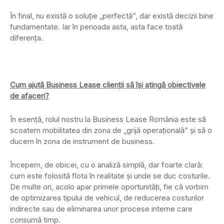
În final, nu există o soluție „perfectă”, dar există decizii bine
fundamentate. Iar în perioada asta, asta face toată
diferența.
Cum ajută Business Lease clienții să își atingă obiectivele
de afaceri?
În esență, rolul nostru la Business Lease România este să
scoatem mobilitatea din zona de „grijă operațională” și să o
ducem în zona de instrument de business.
Începem, de obicei, cu o analiză simplă, dar foarte clară:
cum este folosită flota în realitate și unde se duc costurile.
De multe ori, acolo apar primele oportunități, fie că vorbim
de optimizarea tipului de vehicul, de reducerea costurilor
indirecte sau de eliminarea unor procese interne care
consumă timp.