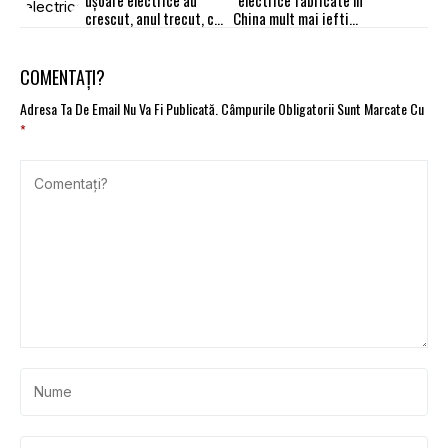
ușoare electrice au
electrice fabricate în
crescut, anul trecut, cu
China mult mai ieftine
aproape 70% în Europa.
decât oriunde în altă
Raport AIE
parte?
COMENTAȚI?
Adresa Ta De Email Nu Va Fi Publicată.
Câmpurile Obligatorii Sunt Marcate Cu
*