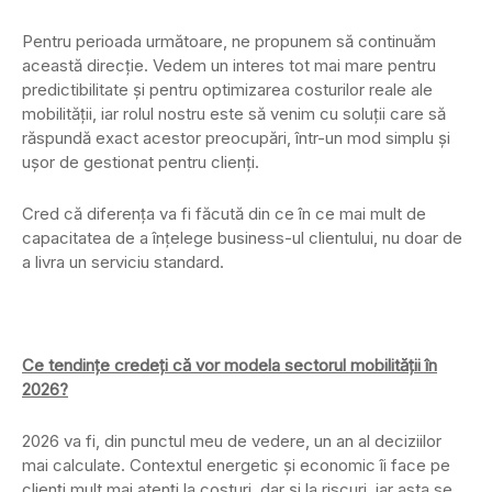
Pentru perioada următoare, ne propunem să continuăm
această direcție. Vedem un interes tot mai mare pentru
predictibilitate și pentru optimizarea costurilor reale ale
mobilității, iar rolul nostru este să venim cu soluții care să
răspundă exact acestor preocupări, într-un mod simplu și
ușor de gestionat pentru clienți.
Cred că diferența va fi făcută din ce în ce mai mult de
capacitatea de a înțelege business-ul clientului, nu doar de
a livra un serviciu standard.
Ce tendințe credeți că vor modela sectorul mobilității în
2026?
2026 va fi, din punctul meu de vedere, un an al deciziilor
mai calculate. Contextul energetic și economic îi face pe
clienți mult mai atenți la costuri, dar și la riscuri, iar asta se