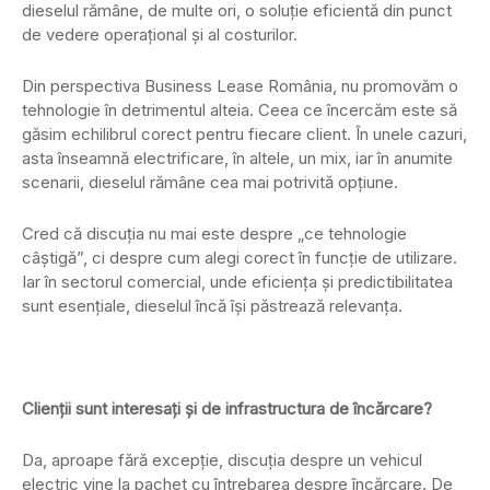
dieselul rămâne, de multe ori, o soluție eficientă din punct
de vedere operațional și al costurilor.
Din perspectiva Business Lease România, nu promovăm o
tehnologie în detrimentul alteia. Ceea ce încercăm este să
găsim echilibrul corect pentru fiecare client. În unele cazuri,
asta înseamnă electrificare, în altele, un mix, iar în anumite
scenarii, dieselul rămâne cea mai potrivită opțiune.
Cred că discuția nu mai este despre „ce tehnologie
câștigă”, ci despre cum alegi corect în funcție de utilizare.
Iar în sectorul comercial, unde eficiența și predictibilitatea
sunt esențiale, dieselul încă își păstrează relevanța.
Clienții sunt interesați și de infrastructura de încărcare?
Da, aproape fără excepție, discuția despre un vehicul
electric vine la pachet cu întrebarea despre încărcare. De