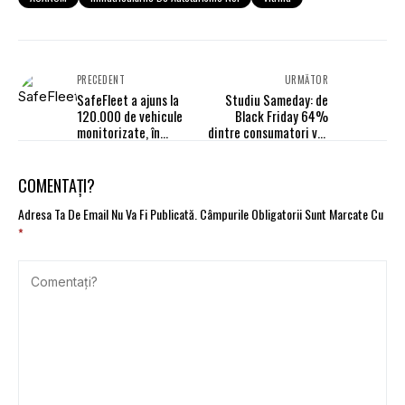
PRECEDENT
URMĂTOR
SafeFleet a ajuns la
Studiu Sameday: de
120.000 de vehicule
Black Friday 64%
monitorizate, în
dintre consumatori vor
creștere cu 16% față
alege livrarea la
de aceeași perioadă a
easybox
anului trecut
COMENTAȚI?
Adresa Ta De Email Nu Va Fi Publicată.
Câmpurile Obligatorii Sunt Marcate Cu
*