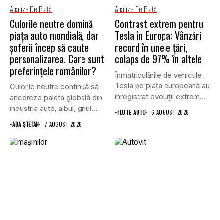
Analize De Piață
Analize De Piață
Culorile neutre domină
Contrast extrem pentru
piața auto mondială, dar
Tesla în Europa: Vânzări
șoferii încep să caute
record în unele țări,
personalizarea. Care sunt
colaps de 97% în altele
preferințele românilor?
Înmatriculările de vehicule
Tesla pe piața europeană au
Culorile neutre continuă să
înregistrat evoluții extrem
ancoreze paleta globală din
de...
industria auto, albul, griul...
•
FLOTE AUTO
6 AUGUST 2026
•
ADA ȘTEFAN
7 AUGUST 2026