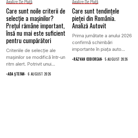
Analize De Piață
Analize De Piață
Care sunt noile criterii de
Care sunt tendințele
selecție a mașinilor?
pieței din România.
Prețul rămâne important,
Analiză Autovit
însă nu mai este suficient
Prima jumătate a anului 2026
pentru cumpărători
confirmă schimbări
importante în piața auto
Criteriile de selecție ale
din...
mașinilor se modifică într-un
•
RĂZVAN CODOREAN
5 AUGUST 2026
ritm alert. Potrivit unui...
•
ADA ȘTEFAN
6 AUGUST 2026