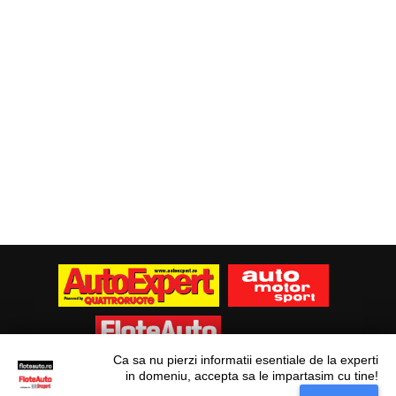
Ca sa nu pierzi informatii esentiale de la experti
in domeniu, accepta sa le impartasim cu tine!
Situl nostru utilizeaza cookies. Ce inseamna
© Flote Auto. Toate drepturile rezervate.