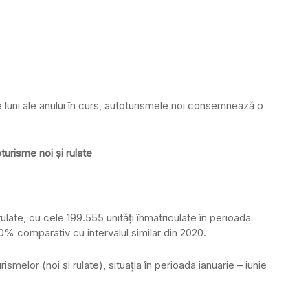
luni ale anului în curs, autoturismele noi consemnează o
turisme noi și rulate
rulate, cu cele 199.555 unităţi înmatriculate în perioada
 10% comparativ cu intervalul similar din 2020.
smelor (noi și rulate), situația în perioada ianuarie – iunie