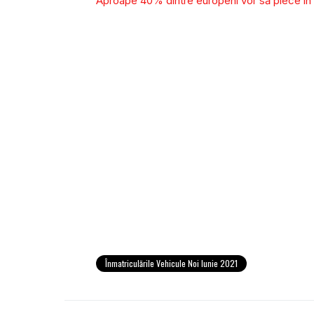
Aproape 40% dintre europeni vor să plece în 
Înmatriculările Vehicule Noi Iunie 2021