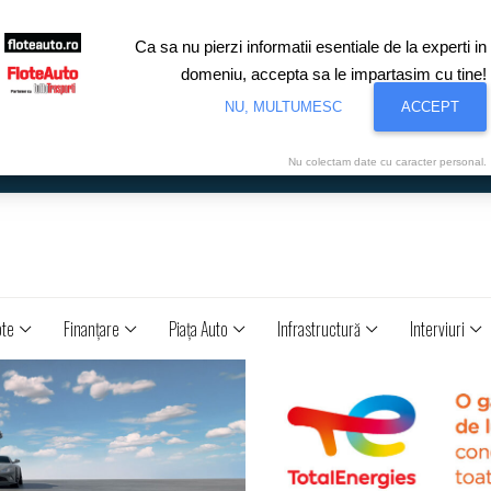
Ca sa nu pierzi informatii esentiale de la experti in
domeniu, accepta sa le impartasim cu tine!
NU, MULTUMESC
ACCEPT
Nu colectam date cu caracter personal.
ote
Finanţare
Piaţa Auto
Infrastructură
Interviuri