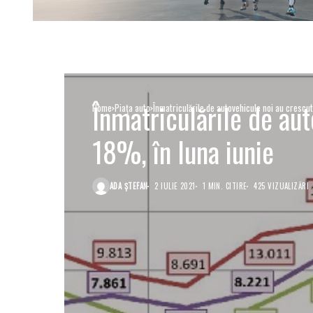
Înmatriculările de aut
Home
Piaţa auto
Înmatriculările de autovehicule noi au crescut
18%, în luna iunie
ADA ȘTEFAN
2 IULIE 2021
1 MIN. CITIRE
425 VIZUALIZĂRI