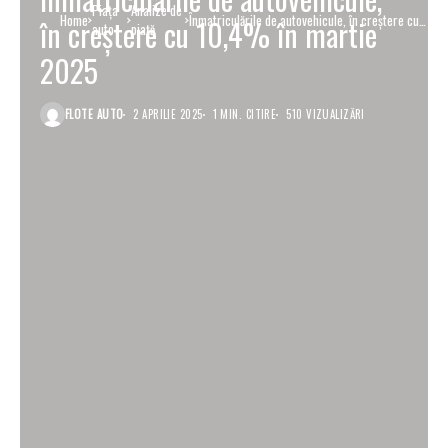
Piaţa
Analize de
Home
Înmatriculările de autovehicule, în creștere cu
în creștere cu 10,4% în martie
auto
piață
10,4% în martie 2025
2025
FLOTE AUTO
2 APRILIE 2025
1 MIN. CITIRE
510 VIZUALIZĂRI