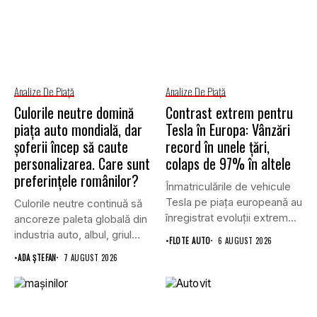
Analize De Piață
Analize De Piață
Culorile neutre domină
Contrast extrem pentru
piața auto mondială, dar
Tesla în Europa: Vânzări
șoferii încep să caute
record în unele țări,
personalizarea. Care sunt
colaps de 97% în altele
preferințele românilor?
Înmatriculările de vehicule
Tesla pe piața europeană au
Culorile neutre continuă să
înregistrat evoluții extrem
ancoreze paleta globală din
de...
industria auto, albul, griul...
•
FLOTE AUTO
6 AUGUST 2026
•
ADA ȘTEFAN
7 AUGUST 2026