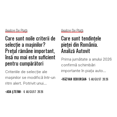
Analize De Piață
Analize De Piață
Care sunt noile criterii de
Care sunt tendințele
selecție a mașinilor?
pieței din România.
Prețul rămâne important,
Analiză Autovit
însă nu mai este suficient
Prima jumătate a anului 2026
pentru cumpărători
confirmă schimbări
importante în piața auto
Criteriile de selecție ale
din...
mașinilor se modifică într-un
•
RĂZVAN CODOREAN
5 AUGUST 2026
ritm alert. Potrivit unui...
•
ADA ȘTEFAN
6 AUGUST 2026