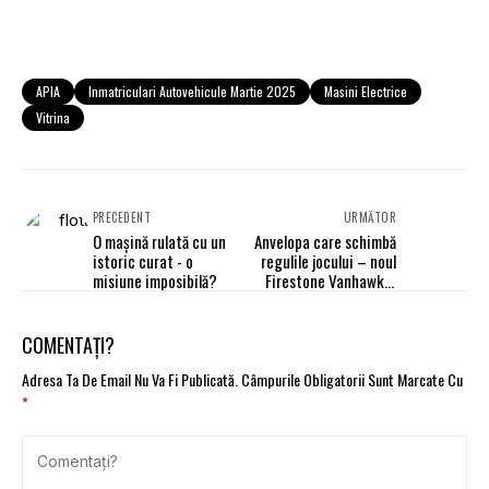
APIA
Inmatriculari Autovehicule Martie 2025
Masini Electrice
Vitrina
PRECEDENT
URMĂTOR
O mașină rulată cu un
Anvelopa care schimbă
istoric curat - o
regulile jocului – noul
misiune imposibilă?
Firestone Vanhawk 2
Winter EVO
COMENTAȚI?
Adresa Ta De Email Nu Va Fi Publicată.
Câmpurile Obligatorii Sunt Marcate Cu
*