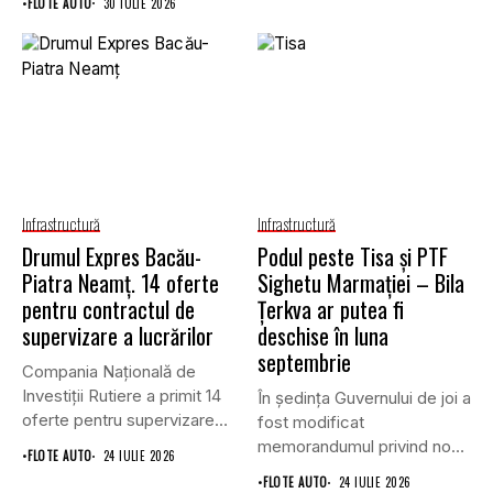
•
FLOTE AUTO
30 IULIE 2026
Infrastructură
Infrastructură
Drumul Expres Bacău-
Podul peste Tisa și PTF
Piatra Neamț. 14 oferte
Sighetu Marmației – Bila
pentru contractul de
Țerkva ar putea fi
supervizare a lucrărilor
deschise în luna
septembrie
Compania Națională de
Investiții Rutiere a primit 14
În ședința Guvernului de joi a
oferte pentru supervizarea
fost modificat
lucrărilor...
memorandumul privind noul
•
FLOTE AUTO
24 IULIE 2026
punct...
•
FLOTE AUTO
24 IULIE 2026