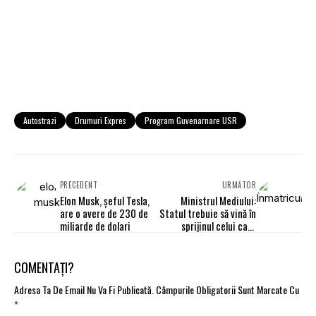
Autostrazi
Drumuri Expres
Program Guvenarnare USR
PRECEDENT
URMĂTOR
Elon Musk, șeful Tesla,
Ministrul Mediului:
are o avere de 230 de
Statul trebuie să vină în
miliarde de dolari
sprijinul celui care
cumpără mașini
electrice
COMENTAȚI?
Adresa Ta De Email Nu Va Fi Publicată.
Câmpurile Obligatorii Sunt Marcate Cu
*