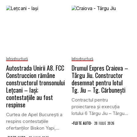
Infrastructură
Infrastructură
Autostrada Unirii A8. FCC
Drumul Expres Craiova –
Construccion rămâne
Târgu Jiu. Constructor
constructorul tronsonului
desemnat pentru lotul
Lețcani – Iași;
Tg. Jiu – Tg. Cărbunești
contestațiile au fost
Contractul pentru
respinse
proiectarea și execuția
lotului 6 Târgu Jiu – Târgu
Curtea de Apel București a
Cărbunești,...
respins contestațiile
•
FLOTE AUTO
28 IULIE 2026
ofertanților Biskon Yapi,
Straco și...