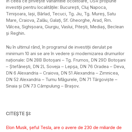
În ceea ce priveşte variantele ocolitoare, USR propune
investiţii pentru localităţile: Bucureşti, Cluj Napoca,
Timişoara, Iaşi, Bârlad, Tecuci, Tg. Jiu, Tg. Mureş, Satu
Mare, Craiova, Zalău, Galaţi, Sf. Gheorghe, Arad, Rm.
Vâlcea, Sighişoara, Giurgiu, Vaslui, Piteşti, Mediaş, Beclean
şi Reghin.
Nu în ultimul rând, în programul de investiţii derulat pe
minimum 10 ani se are în vedere şi modernizarea drumurilor
naţionale: DN 28B Botoşani – Tg. Frumos, DN 29D Botoşani
– Ştefăneşti, DN 2L Soveja – Lepşa, DN 76 Oradea – Deva,
DN 6 Alexandria – Craiova, DN 51 Alexandria – Zimnicea,
DN 52 Alexandria – Turnu Măgurele, DN 71 Târgovişte –
Sinaia şi DN 73 Câmpulung – Braşov.
CITEȘTE ȘI:
Elon Musk, șeful Tesla, are o avere de 230 de miliarde de