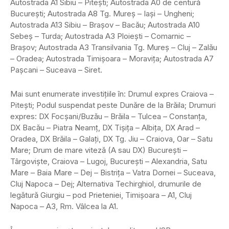
Autostrada A1 Sibiu – Piteşti; Autostrada A0 de centură
Bucureşti; Autostrada A8 Tg. Mureş – Iaşi – Ungheni;
Autostrada A13 Sibiu – Braşov – Bacău; Autostrada A10
Sebeş – Turda; Autostrada A3 Ploieşti – Comarnic –
Braşov; Autostrada A3 Transilvania Tg. Mureş – Cluj – Zalău
– Oradea; Autostrada Timişoara – Moraviţa; Autostrada A7
Paşcani – Suceava – Siret.
Mai sunt enumerate investiţiile în: Drumul expres Craiova –
Piteşti; Podul suspendat peste Dunăre de la Brăila; Drumuri
expres: DX Focşani/Buzău – Brăila – Tulcea – Constanţa,
DX Bacău – Piatra Neamţ, DX Tişiţa – Albiţa, DX Arad –
Oradea, DX Brăila – Galaţi, DX Tg. Jiu – Craiova, Oar – Satu
Mare; Drum de mare viteză (A sau DX) Bucureşti –
Târgovişte, Craiova – Lugoj, Bucureşti – Alexandria, Satu
Mare – Baia Mare – Dej – Bistriţa – Vatra Dornei – Suceava,
Cluj Napoca – Dej; Alternativa Techirghiol, drumurile de
legătură Giurgiu – pod Prieteniei, Timişoara – A1, Cluj
Napoca – A3, Rm. Vâlcea la A1.