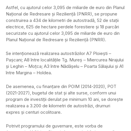
Astfel, cu ajutorul celor 3,095 de miliarde de euro din Planul
Naţional de Redresare şi Rezilienţă (PNRR), se propune
construirea a 434 de kilometri de autostradă, 52 de staţii
electrice, 625 de hectare perdele forestiere şi 18 parcări
securizate cu ajutorul celor 3,095 de miliarde de euro din
Planul Naţional de Redresare şi Rezilienţă (PNRR).
Se intenționează realizarea autostrăzilor A7 Ploieşti –
Paşcani; A8 între localitățile Tg. Mureş – Miercurea Nirajului
și Leghin – Moţca; A3 între Nădăşelu – Poarta Sălajului şi A1
între Margina – Holdea.
De asemenea, cu finanţare din POIM (2014-2020), POT
(2021-2027), bugetul de stat şi alte surse, conform unui
program de investiţii derulat pe minimum 10 ani, se doreşte
realizarea a 3.200 de kilometri de autostrăzi, drumuri
expres şi centuri ocolitoare.
Potrivit programului de guvernare, este vorba de