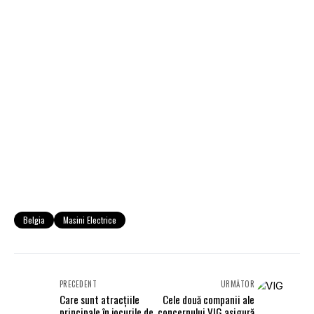
Belgia
Masini Electrice
PRECEDENT
URMĂTOR
Care sunt atracțiile
Cele două companii ale
principale în jocurile de
concernului VIG asigură