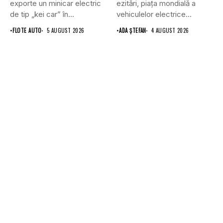
exporte un minicar electric
ezitări, piața mondială a
de tip „kei car” în...
vehiculelor electrice...
•
FLOTE AUTO
5 AUGUST 2026
•
ADA ȘTEFAN
4 AUGUST 2026