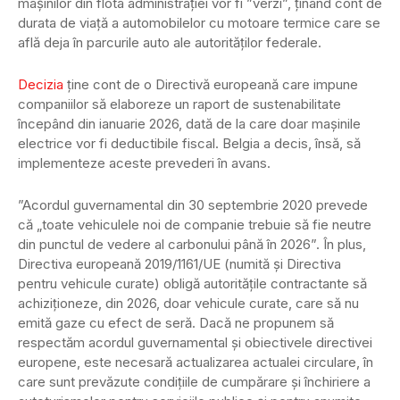
mașinilor din flota administrației vor fi ”verzi”, ținând cont de
durata de viață a automobilelor cu motoare termice care se
află deja în parcurile auto ale autorităților federale.
Decizia
ține cont de o Directivă europeană care impune
companiilor să elaboreze un raport de sustenabilitate
începând din ianuarie 2026, dată de la care doar mașinile
electrice vor fi deductibile fiscal. Belgia a decis, însă, să
implementeze aceste prevederi în avans.
”Acordul guvernamental din 30 septembrie 2020 prevede
că „toate vehiculele noi de companie trebuie să fie neutre
din punctul de vedere al carbonului până în 2026”. În plus,
Directiva europeană 2019/1161/UE (numită și Directiva
pentru vehicule curate) obligă autoritățile contractante să
achiziționeze, din 2026, doar vehicule curate, care să nu
emită gaze cu efect de seră. Dacă ne propunem să
respectăm acordul guvernamental și obiectivele directivei
europene, este necesară actualizarea actualei circulare, în
care sunt prevăzute condițiile de cumpărare și închiriere a