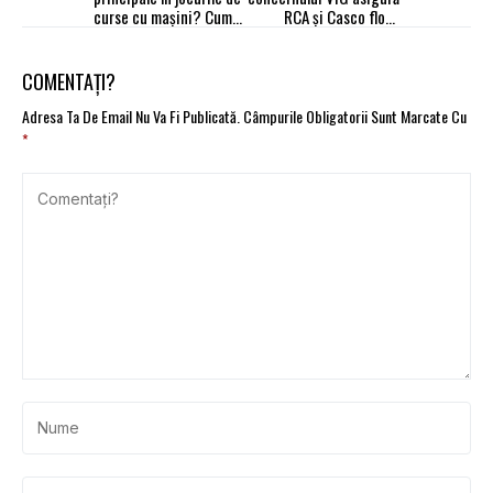
curse cu mașini? Cum
RCA și Casco flota
găsești cel mai bun joc?
Poștei Române
COMENTAȚI?
Adresa Ta De Email Nu Va Fi Publicată.
Câmpurile Obligatorii Sunt Marcate Cu
*