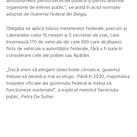
autoturismelor pentru serviciile publice și pentru anumite
organisme de interes public”, se arată în actul normativ
adoptat de Guevrnul federal din Belgia.
Obligația se aplică tuturor ministerelor federale, precum și
cabinetelor celor 15 miniștri și 5 secretari de stat, care
însumează 170 de vehicule din cele 920 care alcătuiesc
flota de vehicule a autorităților federale, fără a fi luate în
considerare cele ale poliției sau Apărării.
„Dacă vrem să atingem obiectivele climatice, guvernul
trebuie să devină și mai ecologic. Până în 2030, majoritatea
mașinilor oficiale ale guvernului federal ar trebui să
funcționeze sustenabil”, a explicat ministrul Serviciului
public, Petra De Sutter.