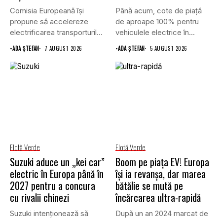
Comisia Europeană își
Până acum, cote de piață
propune să accelereze
de aproape 100% pentru
electrificarea transporturilor,
vehiculele electrice în...
a clădirilor și a...
•
ADA ȘTEFAN
7 AUGUST 2026
•
ADA ȘTEFAN
5 AUGUST 2026
Flotă Verde
Flotă Verde
Suzuki aduce un „kei car”
Boom pe piața EV! Europa
electric în Europa până în
își ia revanșa, dar marea
2027 pentru a concura
bătălie se mută pe
cu rivalii chinezi
încărcarea ultra-rapidă
Suzuki intenționează să
După un an 2024 marcat de