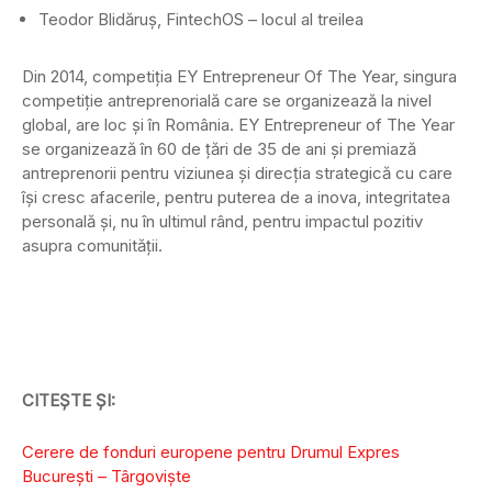
Teodor Blidăruş, FintechOS – locul al treilea
Din 2014, competiţia EY Entrepreneur Of The Year, singura
competiţie antreprenorială care se organizează la nivel
global, are loc şi în România. EY Entrepreneur of The Year
se organizează în 60 de ţări de 35 de ani şi premiază
antreprenorii pentru viziunea şi direcţia strategică cu care
îşi cresc afacerile, pentru puterea de a inova, integritatea
personală şi, nu în ultimul rând, pentru impactul pozitiv
asupra comunităţii.
CITEȘTE ȘI:
Cerere de fonduri europene pentru Drumul Expres
București – Târgoviște