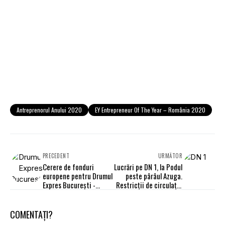
Antreprenorul Anului 2020
EY Entrepreneur Of The Year – România 2020
PRECEDENT
URMĂTOR
Cerere de fonduri
Lucrări pe DN 1, la Podul
europene pentru Drumul
peste pârâul Azuga.
Expres București -
Restricții de circulație
Târgoviște
timp de 7 luni
COMENTAȚI?