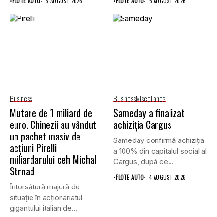
•
FLOTE AUTO
6 AUGUST 2026
•
FLOTE AUTO
5 AUGUST 2026
Business
Business
Miscellanea
Mutare de 1 miliard de
Sameday a finalizat
euro. Chinezii au vândut
achiziția Cargus
un pachet masiv de
Sameday confirmă achiziția
acțiuni Pirelli
a 100% din capitalul social al
miliardarului ceh Michal
Cargus, după ce...
Strnad
•
FLOTE AUTO
4 AUGUST 2026
Întorsătură majoră de
situație în acționariatul
gigantului italian de