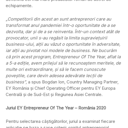
echipamente.
„Competitorii din acest an sunt antreprenori care au
transformat anul pandemiei într-o oportunitate de a se
dezvolta, dar şi de a se reinventa. Într-un context atât de
provocator, unii s-au regăsit la limita supravieţuirii
business-ului, alţii au văzut o oportunitate în adversitate,
iar alţii au pivotat noi modele de business. Ne bucurăm
că prin acest program, Entrepreneur Of The Year, aflat la
a 5-a ediţie, avem prilejul să le recunoaştem meritele, de
multe ori extraordinare, şi să le facem cunoscute
poveştile, care devin adesea adevărate lecţii de
business”,
a spus Bogdan Ion, Country Managing Partner,
EY România și Chief Operating Officer pentru EY Europa
Centrală și de Sud-Est și Regiunea Asiei Centrale.
Juriul EY Entrepreneur Of The Year – România 2020
Pentru selectarea câştigătorilor, juriul a examinat fiecare
aplicaţie pe baza a şase criterii: spiritul antreprenorial,