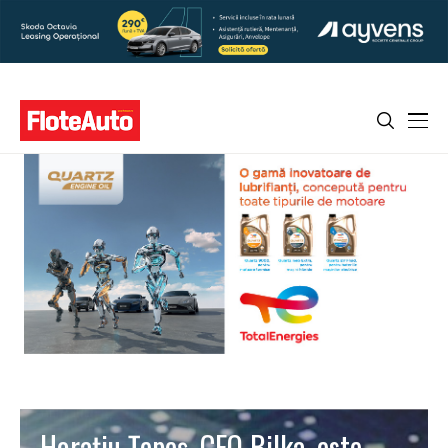
Horaţiu Ţepeş, CEO Bilka, este