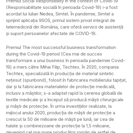
Premiul Social Responsibility in the context of Covid-19
(Responsabilitate socială în perioada Covid-19) i-a fost
acordat lui Iulian Nedea, Simtel. În pandemie, Simtel a
sprijinit aplicația 9SOS, primul sistem privat integrat de
telemedicină din România, care oferă servicii de asistenţă
şi suport persoanelor afectate de COVID-19.
Premiul The most successful business transformation
during the Covid-19 period (Cea mai de succes
transformare a unui business în perioada pandemiei Covid-
19) a mers către Mihai Filip, Techtex. În 2020, compania
Techtex, specializată în producția de material sintetic
nețesut (spunbond), folosit în fabricarea mobilierului tapițat,
dar și la fabricarea materialelor de protecție medicală,
inclusiv a măștilor, s-a adaptat rapid la cererea globală de
textile medicale și a început să producă măști chirurgicale
și măști de protecție. În urma investițiilor realizate, la
mijlocul anului 2020, producția de măști de protecție a
crescut la 50 de milioane de măști pe lună, iar cea de
halate și combinezoane de protecție la 1,5 milioane,
devenind cel mai mare producător român de astfel de