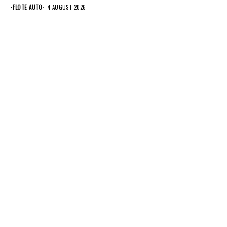
anvelope Pirelli.
•
FLOTE AUTO
4 AUGUST 2026
Conglomeratul...