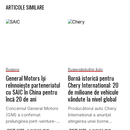
ARTICOLE SIMILARE
Business
Business
Industrie Auto
General Motors își
Bornă istorică pentru
reînnoiește parteneriatul
Chery International: 20
cu SAIC în China pentru
de milioane de vehicule
încă 20 de ani
vândute la nivel global
Concernul General Motors
Producătorul auto Chery
(GM) a confirmat
International a anunțat
prelungirea joint-venture-
atingerea unei borne
ului său cu grupul chinez...
istorice în industria...