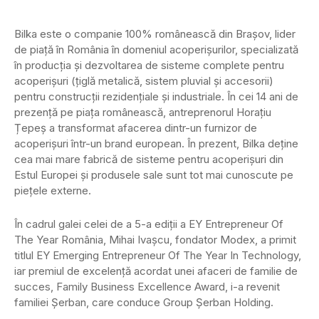
Bilka este o companie 100% românească din Brașov, lider
de piață în România în domeniul acoperișurilor, specializată
în producția și dezvoltarea de sisteme complete pentru
acoperișuri (țiglă metalică, sistem pluvial și accesorii)
pentru construcții rezidențiale și industriale. În cei 14 ani de
prezență pe piața românească, antreprenorul Horațiu
Țepeș a transformat afacerea dintr-un furnizor de
acoperișuri într-un brand european. În prezent, Bilka deține
cea mai mare fabrică de sisteme pentru acoperișuri din
Estul Europei și produsele sale sunt tot mai cunoscute pe
piețele externe.
În cadrul galei celei de a 5-a ediții a EY Entrepreneur Of
The Year România, Mihai Ivaşcu, fondator Modex, a primit
titlul EY Emerging Entrepreneur Of The Year In Technology,
iar premiul de excelență acordat unei afaceri de familie de
succes, Family Business Excellence Award, i-a revenit
familiei Şerban, care conduce Group Şerban Holding.