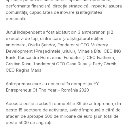
performanţa financiară, direcţia strategică, impactul asupra
comunităţii, capacitatea de inovare şi integritatea
personală.
Juriul independent a fost alcătuit din 3 antreprenori și 2
executivi de top, dintre care și câștigătorul ediției
anterioare, Ovidiu Șandor, Fondator și CEO Mulberry
Development (Președintele juriului), Mihaela Bîtu, CEO ING
Bank, Rucsandra Hurezeanu, Fondator și CEO Ivatherm,
Cristian Rusu, fondator și CEO Casa Rusu și Fady Chreih,
CEO Regina Maria.
Antreprenorii care au concurat în competiția EY
Entrepreneur Of The Year – România 2020
Această ediție a adus în competiție 39 de antreprenori, din
peste 15 sectoare de activitate, având împreună o cifră de
afaceri de aproape 500 de milioane de euro și un total de
peste 5000 de angajați.