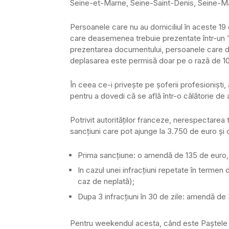
Seine-et-Marne, Seine-Saint-Denis, Seine-Ma
Persoanele care nu au domiciliul în aceste 19
care deasemenea trebuie prezentate într-un ”c
prezentarea documentului, persoanele care do
deplasarea este permisă doar pe o rază de 10 k
În ceea ce-i privește pe șoferii profesioniști,
pentru a dovedi că se află într-o călătorie de 
Potrivit autorităților franceze, nerespectarea
sancțiuni care pot ajunge la 3.750 de euro și c
Prima sancțiune: o amendă de 135 de euro, 
In cazul unei infracțiuni repetate în termen
caz de neplată);
Dupa 3 infracțiuni în 30 de zile: amendă de 
Pentru weekendul acesta, când este Paștele ca