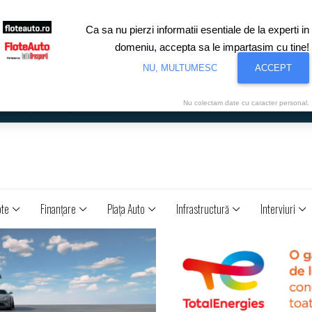
Ca sa nu pierzi informatii esentiale de la experti in
domeniu, accepta sa le impartasim cu tine!
NU, MULTUMESC
ACCEPT
Nu colectam date cu caracter personal.
ote
Finanţare
Piaţa Auto
Infrastructură
Interviuri