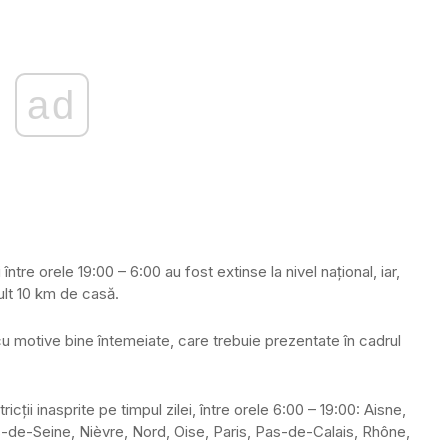
ad
i între orele 19:00 – 6:00 au fost extinse la nivel național, iar,
 mult 10 km de casă.
 cu motive bine întemeiate, care trebuie prezentate în cadrul
cții inasprite pe timpul zilei, între orele 6:00 – 19:00: Aisne,
-de-Seine, Nièvre, Nord, Oise, Paris, Pas-de-Calais, Rhône,