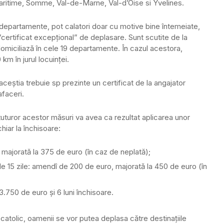
ritime, Somme, Val-de-Marne, Val-d’Oise si Yvelines.
 departamente, pot calatori doar cu motive bine întemeiate,
ertificat excepțional” de deplasare. Sunt scutite de la
miciliază în cele 19 departamente. În cazul acestora,
m în jurul locuinței.
 aceștia trebuie sp prezinte un certificat de la angajator
afaceri.
 tuturor acestor măsuri va avea ca rezultat aplicarea unor
hiar la închisoare:
majorată la 375 de euro (în caz de neplată);
 de 15 zile: amendî de 200 de euro, majorată la 450 de euro (în
3.750 de euro și 6 luni închisoare.
tolic, oamenii se vor putea deplasa către destinațiile