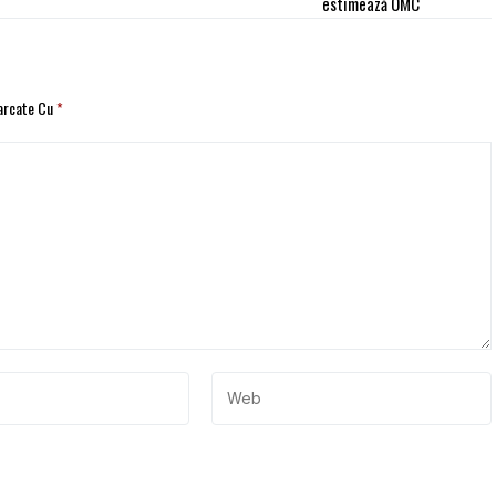
estimează OMC
Marcate Cu
*