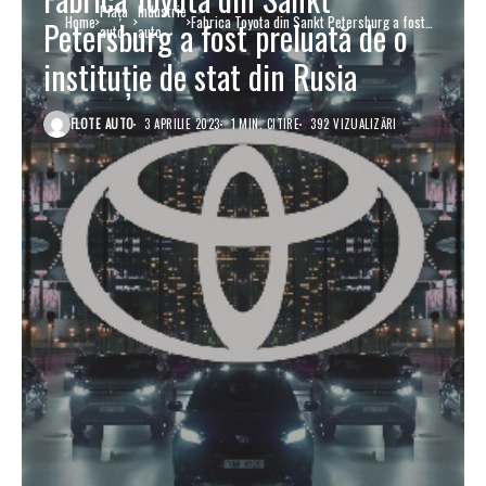
Piaţa
Industrie
Home
Fabrica Toyota din Sankt Petersburg a fost
Petersburg a fost preluată de o
auto
auto
preluată de o instituție de stat din Rusia
instituție de stat din Rusia
FLOTE AUTO
3 APRILIE 2023
1 MIN. CITIRE
392 VIZUALIZĂRI