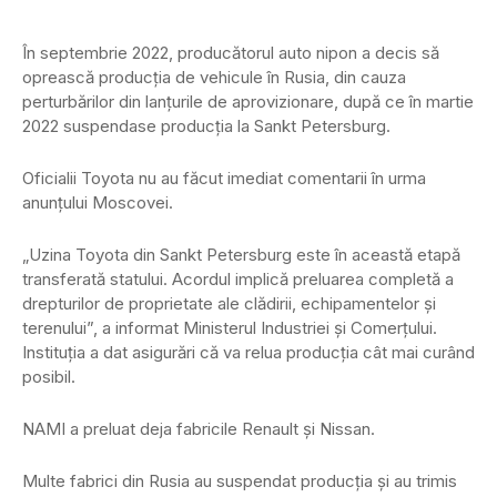
În septembrie 2022, producătorul auto nipon a decis să
oprească producţia de vehicule în Rusia, din cauza
perturbărilor din lanţurile de aprovizionare, după ce în martie
2022 suspendase producţia la Sankt Petersburg.
Oficialii Toyota nu au făcut imediat comentarii în urma
anunţului Moscovei.
„Uzina Toyota din Sankt Petersburg este în această etapă
transferată statului. Acordul implică preluarea completă a
drepturilor de proprietate ale clădirii, echipamentelor şi
terenului”, a informat Ministerul Industriei şi Comerţului.
Instituţia a dat asigurări că va relua producţia cât mai curând
posibil.
NAMI a preluat deja fabricile Renault şi Nissan.
Multe fabrici din Rusia au suspendat producţia şi au trimis