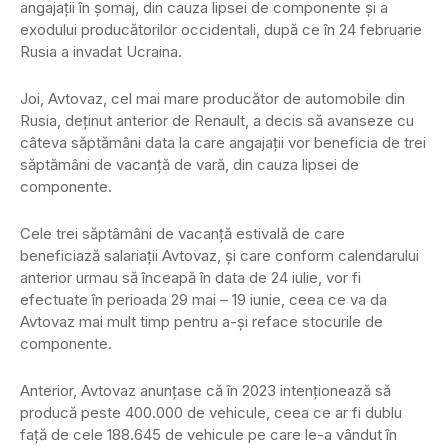
angajaţii în şomaj, din cauza lipsei de componente şi a
exodului producătorilor occidentali, după ce în 24 februarie
Rusia a invadat Ucraina.
Joi, Avtovaz, cel mai mare producător de automobile din
Rusia, deţinut anterior de Renault, a decis să avanseze cu
câteva săptămâni data la care angajaţii vor beneficia de trei
săptămâni de vacanţă de vară, din cauza lipsei de
componente.
Cele trei săptâmâni de vacanţă estivală de care
beneficiază salariaţii Avtovaz, şi care conform calendarului
anterior urmau să înceapă în data de 24 iulie, vor fi
efectuate în perioada 29 mai – 19 iunie, ceea ce va da
Avtovaz mai mult timp pentru a-şi reface stocurile de
componente.
Anterior, Avtovaz anunţase că în 2023 intenţionează să
producă peste 400.000 de vehicule, ceea ce ar fi dublu
faţă de cele 188.645 de vehicule pe care le-a vândut în