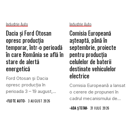
Industrie Auto
Industrie Auto
Dacia și Ford Otosan
Comisia Europeană
opresc producția
așteaptă, până în
temporar, într-o perioadă
septembrie, proiecte
în care România se află în
pentru producția
stare de alertă
celulelor de baterii
energetică
destinate vehiculelor
electrice
Ford Otosan și Dacia
opresc producția în
Comisia Europeană a lansat
perioada 3 – 19 august,...
o cerere de propuneri în
cadrul mecanismului de...
•
FLOTE AUTO
3 AUGUST 2026
•
ADA ȘTEFAN
31 IULIE 2026