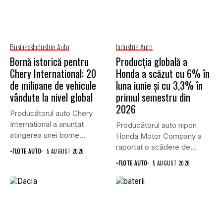
Business
Industrie Auto
Industrie Auto
Bornă istorică pentru
Producția globală a
Chery International: 20
Honda a scăzut cu 6% în
de milioane de vehicule
luna iunie și cu 3,3% în
vândute la nivel global
primul semestru din
2026
Producătorul auto Chery
International a anunțat
Producătorul auto nipon
atingerea unei borne
Honda Motor Company a
istorice în industria...
raportat o scădere de
•
FLOTE AUTO
5 AUGUST 2026
6,1%...
•
FLOTE AUTO
5 AUGUST 2026