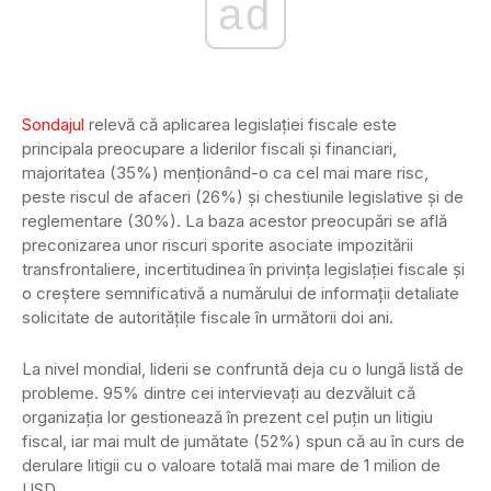
ad
Sondajul
relevă că aplicarea legislației fiscale este
principala preocupare a liderilor fiscali și financiari,
majoritatea (35%) menționând-o ca cel mai mare risc,
peste riscul de afaceri (26%) și chestiunile legislative și de
reglementare (30%). La baza acestor preocupări se află
preconizarea unor riscuri sporite asociate impozitării
transfrontaliere, incertitudinea în privința legislației fiscale și
o creștere semnificativă a numărului de informații detaliate
solicitate de autoritățile fiscale în următorii doi ani.
La nivel mondial, liderii se confruntă deja cu o lungă listă de
probleme. 95% dintre cei intervievați au dezvăluit că
organizația lor gestionează în prezent cel puțin un litigiu
fiscal, iar mai mult de jumătate (52%) spun că au în curs de
derulare litigii cu o valoare totală mai mare de 1 milion de
USD.