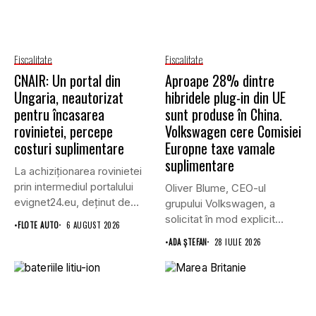
Fiscalitate
Fiscalitate
CNAIR: Un portal din
Aproape 28% dintre
Ungaria, neautorizat
hibridele plug-in din UE
pentru încasarea
sunt produse în China.
rovinietei, percepe
Volkswagen cere Comisiei
costuri suplimentare
Europne taxe vamale
suplimentare
La achiziționarea rovinietei
prin intermediul portalului
Oliver Blume, CEO-ul
evignet24.eu, deținut de
grupului Volkswagen, a
Enternova Kft. din...
solicitat în mod explicit
•
FLOTE AUTO
6 AUGUST 2026
Uniunii Europene...
•
ADA ȘTEFAN
28 IULIE 2026