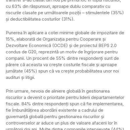
cu 63% din răspunsuri, aproape dublu comparativ cu
riscurile clasate pe următoarele poziții – stimulentele (35%)
și deductibilitatea costurilor (31%).
Punerea în aplicare a cotei minime globale de impozitare de
15%, elaborată de Organizația pentru Cooperare și
Dezvoltare Economică (OCDE) și de proiectul BEPS 2.0
condus de G20, reprezintă un motiv de îngrijorare pentru
companii. Un procent de 55% dintre respondenți sunt de
părere că aceasta va crește costurile fiscale și aproape
jumătate (45%) spun că va crește probabilitatea unor noi
audituri și litigii.
Prin urmare, nevoia de aliniere globală în gestionarea
riscurilor a devenit o prioritate pentru liderii departamentelor
fiscale. 84% dintre respondenți spun că fie implementarea,
fie îmbunătățirea abordării existente a cadrului de
guvernanță globală pentru gestionarea riscurilor și
controverselor ar aduce un plus de valoare afacerii lor în
următorii doi ani. Multe dintre companiile intervievate (44%)