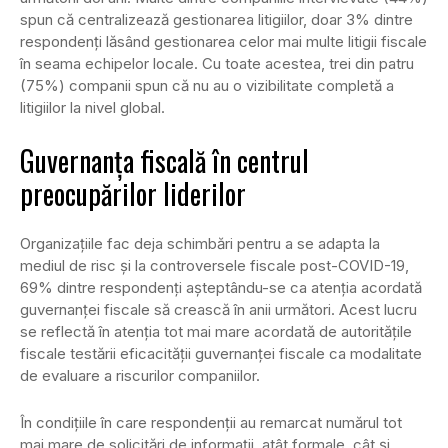
spun că centralizează gestionarea litigiilor, doar 3% dintre
respondenți lăsând gestionarea celor mai multe litigii fiscale
în seama echipelor locale. Cu toate acestea, trei din patru
(75%) companii spun că nu au o vizibilitate completă a
litigiilor la nivel global.
Guvernanța fiscală în centrul
preocupărilor liderilor
Organizațiile fac deja schimbări pentru a se adapta la
mediul de risc și la controversele fiscale post-COVID-19,
69% dintre respondenți așteptându-se ca atenția acordată
guvernanței fiscale să crească în anii următori. Acest lucru
se reflectă în atenția tot mai mare acordată de autoritățile
fiscale testării eficacității guvernanței fiscale ca modalitate
de evaluare a riscurilor companiilor.
În condițiile în care respondenții au remarcat numărul tot
mai mare de solicitări de informații, atât formale, cât și