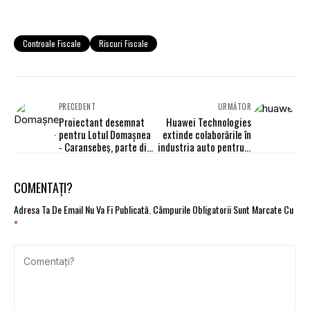
Controale Fiscale
Riscuri Fiscale
PRECEDENT
URMĂTOR
Proiectant desemnat
Huawei Technologies
pentru Lotul Domașnea
extinde colaborările în
- Caransebeș, parte din
industria auto pentru a
drumul de mare viteză
produce maşini
Filiași - Lugoj
electrice
COMENTAȚI?
Adresa Ta De Email Nu Va Fi Publicată.
Câmpurile Obligatorii Sunt Marcate Cu
*