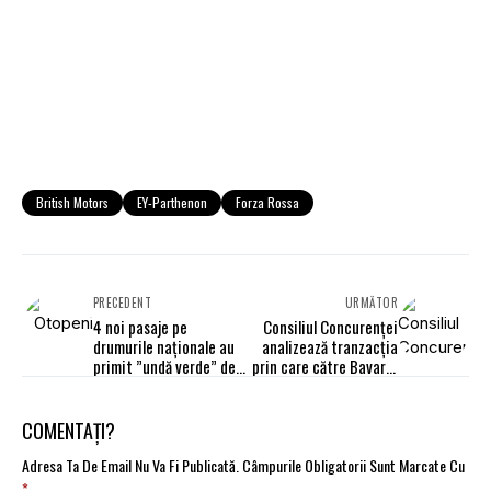
British Motors
EY-Parthenon
Forza Rossa
PRECEDENT
URMĂTOR
4 noi pasaje pe
Consiliul Concurenţei
drumurile naționale au
analizează tranzacţia
primit ”undă verde” de
prin care către Bavaria
la Ministerul
Cars şi AB Immo Cluj
Transporturilor
preiau active deţinute
de Land Motors
COMENTAȚI?
Adresa Ta De Email Nu Va Fi Publicată.
Câmpurile Obligatorii Sunt Marcate Cu
*