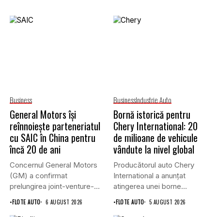
Business
Business
Industrie Auto
General Motors își
Bornă istorică pentru
reînnoiește parteneriatul
Chery International: 20
cu SAIC în China pentru
de milioane de vehicule
încă 20 de ani
vândute la nivel global
Concernul General Motors
Producătorul auto Chery
(GM) a confirmat
International a anunțat
prelungirea joint-venture-
atingerea unei borne
ului său cu grupul chinez...
istorice în industria...
•
FLOTE AUTO
6 AUGUST 2026
•
FLOTE AUTO
5 AUGUST 2026