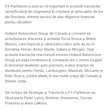
EY-Parthenon a avut un rol important în această tranzacție
semnificativă din segmentul în creștere al vehiculelor de lux
din România, oferind servicii de due diligence financiar
pentru vânzători.
Holland Automotive Group din Canada a convenit să
achiziționeze afacerea și activele Forza Rossa și British
Motors, care importă și vând patru mărci auto de lux în
România: Ferrari, Aston Martin, Dallara și Morgan. Deși
această tranzacție marchează intrarea Holland Automotive
Group pe piața românească, compania are o istorie bogată
în domeniul dealerilor auto premium, având drepturi de
distribuție pentru Ferrari, Lamborghini, Maserati, McLaren și
Rolls Royce, printre altele, în mai multe orașe din Canada și
Statele Unite.
Din echipa de Strategie și Tranzacții a EY-Parthenon au
făcut parte Peter Latos, Andreas Anastasiou, Savvas
Proestos și Anna Laikova.