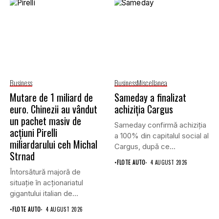
Business
Business
Miscellanea
Mutare de 1 miliard de
Sameday a finalizat
euro. Chinezii au vândut
achiziția Cargus
un pachet masiv de
Sameday confirmă achiziția
acțiuni Pirelli
a 100% din capitalul social al
miliardarului ceh Michal
Cargus, după ce...
Strnad
•
FLOTE AUTO
4 AUGUST 2026
Întorsătură majoră de
situație în acționariatul
gigantului italian de
anvelope Pirelli.
•
FLOTE AUTO
4 AUGUST 2026
Conglomeratul...