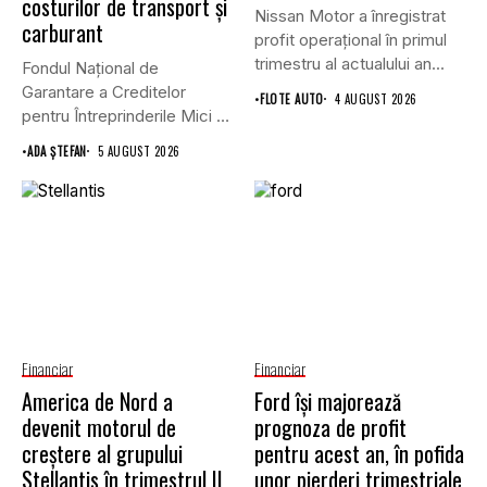
costurilor de transport şi
Nissan Motor a înregistrat
carburant
profit operațional în primul
trimestru al actualului an...
Fondul Național de
Garantare a Creditelor
•
FLOTE AUTO
4 AUGUST 2026
pentru Întreprinderile Mici și
Mijlocii (FNGCIMM)...
•
ADA ȘTEFAN
5 AUGUST 2026
Financiar
Financiar
America de Nord a
Ford își majorează
devenit motorul de
prognoza de profit
creștere al grupului
pentru acest an, în pofida
Stellantis în trimestrul II
unor pierderi trimestriale