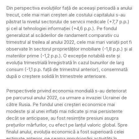
Din perspectiva evoluțiilor față de aceeași perioadă a anului
trecut, cele mai mari creșteri ale costului capitalului s-au
păstrat la nivelul sectorului de servicii medicale (+7,7 p.p.)
și cel al tehnologiei informației (+4,6 p.p.). Pe fondul
generalizat al scăderilor de randament comparativ cu
trimestrul al treilea al anului 2022, cele mai mari variații pot fi
observate în sectorul proprietăților imobiliare (-1,8 p.p.) și al
materiilor prime (-1,2 p.p.). O excepție notabilă este și
evoluția trimestrială înregistrată în cazul bunurilor de larg
consum (-1,1 p.p. față de trimestrul anterior), consemnată
după o creștere solidă în trimestrele anterioare.
Perspectivele privind economia mondială s-au deteriorat
pe parcursul anului 2022, ca urmare a invaziei Ucrainei de
către Rusia. Pe fondul unei creșteri economice mai
modeste și al unei inflații mai ridicate și mai persistente
decât se anticipase, au fost resimțite presiuni asupra
prețurilor mărfurilor, cu efect pe lanțul valoric global. Spre
finalul anului, evoluția economică a fost superioară celei
estimate anterior, pe seama impulsionării activității în