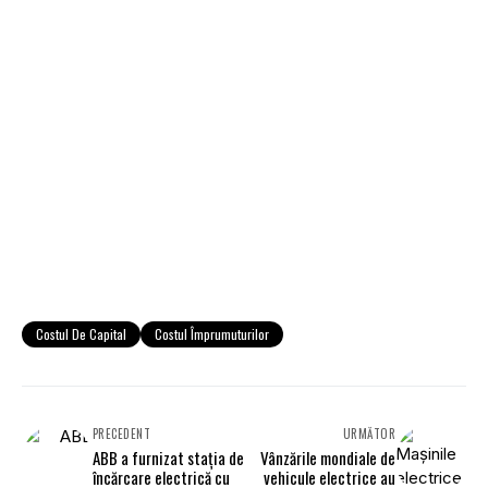
Costul De Capital
Costul Împrumuturilor
PRECEDENT
URMĂTOR
ABB a furnizat stația de
Vânzările mondiale de
încărcare electrică cu
vehicule electrice au