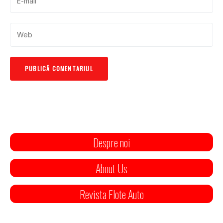
Despre noi
About Us
Revista Flote Auto