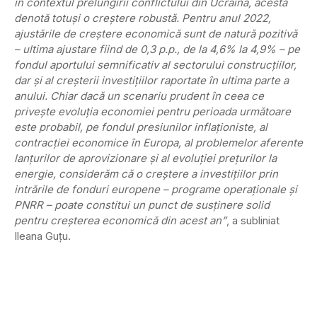
în contextul prelungirii conflictului din Ucraina, acesta
denotă totuși o creștere robustă. Pentru anul 2022,
ajustările de creștere economică sunt de natură pozitivă
– ultima ajustare fiind de 0,3 p.p., de la 4,6% la 4,9% – pe
fondul aportului semnificativ al sectorului construcțiilor,
dar și al creșterii investițiilor raportate în ultima parte a
anului. Chiar dacă un scenariu prudent în ceea ce
privește evoluția economiei pentru perioada următoare
este probabil, pe fondul presiunilor inflaționiste, al
contracției economice în Europa, al problemelor aferente
lanțurilor de aprovizionare și al evoluției prețurilor la
energie, considerăm că o creștere a investițiilor prin
intrările de fonduri europene – programe operaționale și
PNRR – poate constitui un punct de susținere solid
pentru creșterea economică din acest an”
, a subliniat
Ileana Guțu.