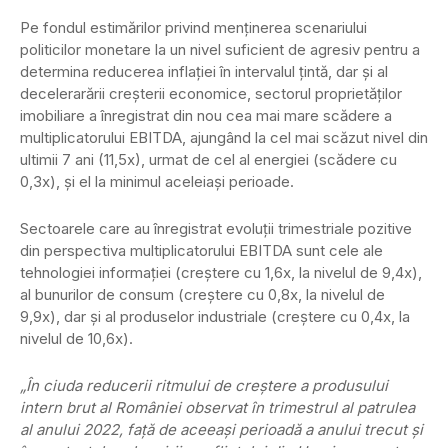
Pe fondul estimărilor privind menținerea scenariului
politicilor monetare la un nivel suficient de agresiv pentru a
determina reducerea inflației în intervalul țintă, dar și al
decelerarării creșterii economice, sectorul proprietăților
imobiliare a înregistrat din nou cea mai mare scădere a
multiplicatorului EBITDA, ajungând la cel mai scăzut nivel din
ultimii 7 ani (11,5x), urmat de cel al energiei (scădere cu
0,3x), și el la minimul aceleiași perioade.
Sectoarele care au înregistrat evoluții trimestriale pozitive
din perspectiva multiplicatorului EBITDA sunt cele ale
tehnologiei informației (creștere cu 1,6x, la nivelul de 9,4x),
al bunurilor de consum (creștere cu 0,8x, la nivelul de
9,9x), dar și al produselor industriale (creștere cu 0,4x, la
nivelul de 10,6x).
„În ciuda reducerii ritmului de creștere a produsului
intern brut al României observat în trimestrul al patrulea
al anului 2022, față de aceeași perioadă a anului trecut şi