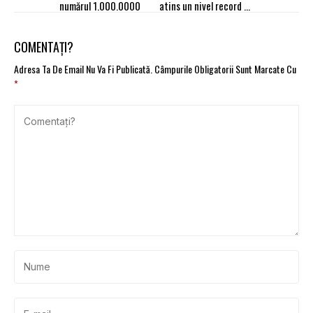
numărul 1.000.0000
atins un nivel record de
10,5 mil. unități în 2022
COMENTAȚI?
Adresa Ta De Email Nu Va Fi Publicată.
Câmpurile Obligatorii Sunt Marcate Cu
*