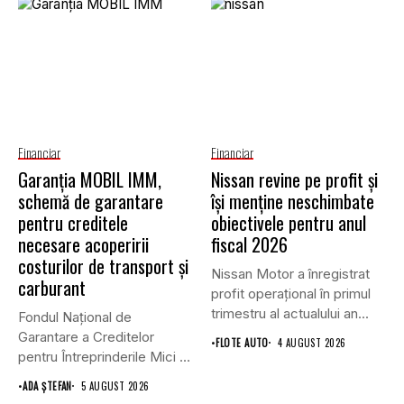
Financiar
Financiar
Garanţia MOBIL IMM,
Nissan revine pe profit și
schemă de garantare
își menține neschimbate
pentru creditele
obiectivele pentru anul
necesare acoperirii
fiscal 2026
costurilor de transport şi
Nissan Motor a înregistrat
carburant
profit operațional în primul
trimestru al actualului an...
Fondul Național de
Garantare a Creditelor
•
FLOTE AUTO
4 AUGUST 2026
pentru Întreprinderile Mici și
Mijlocii (FNGCIMM)...
•
ADA ȘTEFAN
5 AUGUST 2026