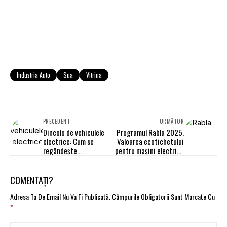
Industria Auto
Sua
Vitrina
PRECEDENT
URMĂTOR
Dincolo de vehiculele
Programul Rabla 2025.
electrice: Cum se
Valoarea ecotichetului
regândește
pentru mașini electrice
decarbonizarea flotelor
va fi redusă
COMENTAȚI?
Adresa Ta De Email Nu Va Fi Publicată.
Câmpurile Obligatorii Sunt Marcate Cu
*