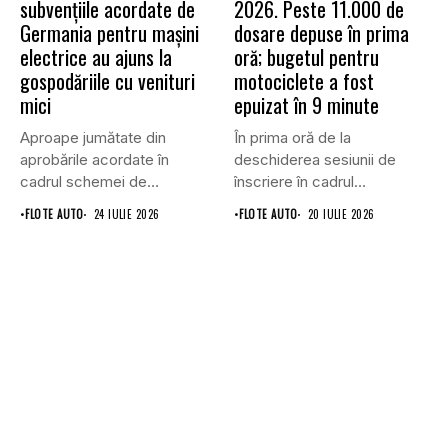
subvențiile acordate de
2026. Peste 11.000 de
Germania pentru mașini
dosare depuse în prima
electrice au ajuns la
oră; bugetul pentru
gospodăriile cu venituri
motociclete a fost
mici
epuizat în 9 minute
Aproape jumătate din
În prima oră de la
aprobările acordate în
deschiderea sesiunii de
cadrul schemei de
înscriere în cadrul
subvenționare a
Programului...
•
FLOTE AUTO
24 IULIE 2026
•
FLOTE AUTO
20 IULIE 2026
vehiculelor...