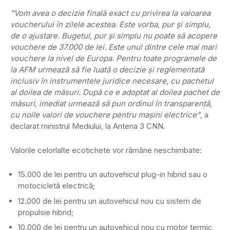
”Vom avea o decizie finală exact cu privirea la valoarea
voucherului în zilele acestea. Este vorba, pur şi simplu,
de o ajustare. Bugetul, pur şi simplu nu poate să acopere
vouchere de 37.000 de lei. Este unul dintre cele mai mari
vouchere la nivel de Europa. Pentru toate programele de
la AFM urmează să fie luată o decizie şi reglementată
inclusiv în instrumentele juridice necesare, cu pachetul
al doilea de măsuri. După ce e adoptat al doilea pachet de
măsuri, imediat urmează să pun ordinul în transparenţă,
cu noile valori de vouchere pentru maşini electrice”
, a
declarat ministrul Mediului, la Antena 3 CNN.
Valorile celorlalte ecotichete vor rămâne neschimbate:
15.000 de lei pentru un autovehicul plug-in hibrid sau o
motocicletă electrică;
12.000 de lei pentru un autovehicul nou cu sistem de
propulsie hibrid;
10.000 de lei pentru un autovehicul nou cu motor termic