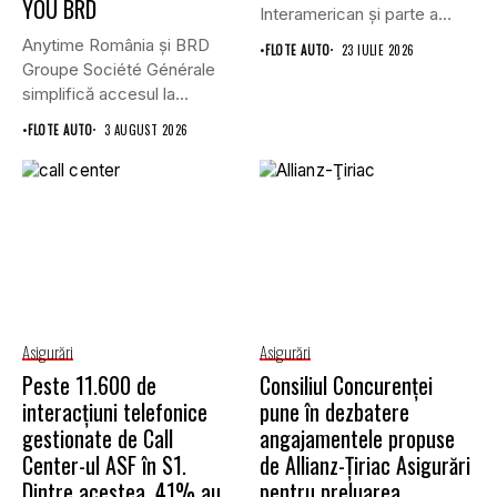
YOU BRD
Interamerican și parte a
Grupului...
Anytime România și BRD
•
FLOTE AUTO
23 IULIE 2026
Groupe Société Générale
simplifică accesul la
asigurările auto...
•
FLOTE AUTO
3 AUGUST 2026
Asigurări
Asigurări
Peste 11.600 de
Consiliul Concurenţei
interacțiuni telefonice
pune în dezbatere
gestionate de Call
angajamentele propuse
Center-ul ASF în S1.
de Allianz-Ţiriac Asigurări
Dintre acestea, 41% au
pentru preluarea