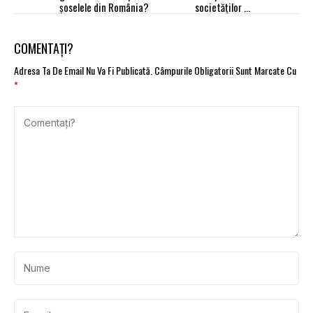
șoselele din România?
societăților de
asigurare cu 5% din
cifra de afaceri
COMENTAȚI?
Adresa Ta De Email Nu Va Fi Publicată.
Câmpurile Obligatorii Sunt Marcate Cu
*