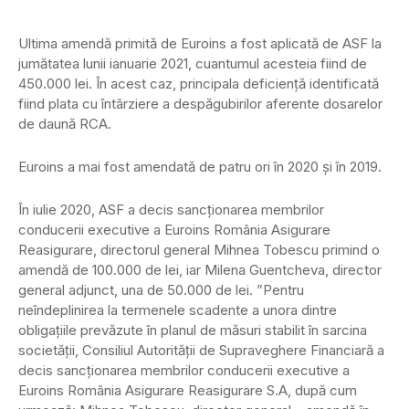
Ultima amendă primită de Euroins a fost aplicată de ASF la
jumătatea lunii ianuarie 2021, cuantumul acesteia fiind de
450.000 lei. În acest caz, principala deficiență identificată
fiind plata cu întârziere a despăgubirilor aferente dosarelor
de daună RCA.
Euroins a mai fost amendată de patru ori în 2020 și în 2019.
În iulie 2020, ASF a decis sancţionarea membrilor
conducerii executive a Euroins România Asigurare
Reasigurare, directorul general Mihnea Tobescu primind o
amendă de 100.000 de lei, iar Milena Guentcheva, director
general adjunct, una de 50.000 de lei. ”Pentru
neîndeplinirea la termenele scadente a unora dintre
obligaţiile prevăzute în planul de măsuri stabilit în sarcina
societăţii, Consiliul Autorităţii de Supraveghere Financiară a
decis sancţionarea membrilor conducerii executive a
Euroins România Asigurare Reasigurare S.A, după cum