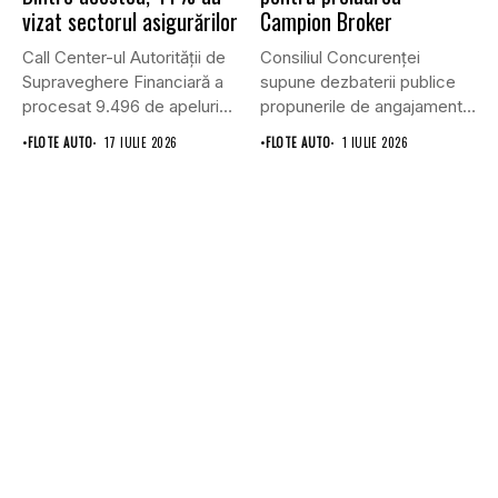
vizat sectorul asigurărilor
Campion Broker
Call Center-ul Autorității de
Consiliul Concurenţei
Supraveghere Financiară a
supune dezbaterii publice
procesat 9.496 de apeluri
propunerile de angajamente
primite...
formulate de Allianz-Ţiriac
•
FLOTE AUTO
17 IULIE 2026
•
FLOTE AUTO
1 IULIE 2026
Asigurări...