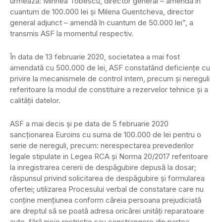
urmează: Mihnea Tobescu, director general – amendă în
cuantum de 100.000 lei şi Milena Guentcheva, director
general adjunct – amendă în cuantum de 50.000 lei”, a
transmis ASF la momentul respectiv.
În data de 13 februarie 2020, societatea a mai fost
amendată cu 500.000 de lei, ASF constatând deficienţe cu
privire la mecanismele de control intern, precum şi nereguli
referitoare la modul de constituire a rezervelor tehnice şi a
calităţii datelor.
ASF a mai decis şi pe data de 5 februarie 2020
sancţionarea Euroins cu suma de 100.000 de lei pentru o
serie de nereguli, precum: nerespectarea prevederilor
legale stipulate in Legea RCA şi Norma 20/2017 referitoare
la inregistrarea cererii de despăgubire depusă la dosar;
răspunsul privind solicitarea de despăgubire şi formularea
ofertei; utilizarea Procesului verbal de constatare care nu
conţine menţiunea conform căreia persoana prejudiciată
are dreptul să se poată adresa oricărei unităţi reparatoare
auto, fără nicio restricţie sau constrangere din partea