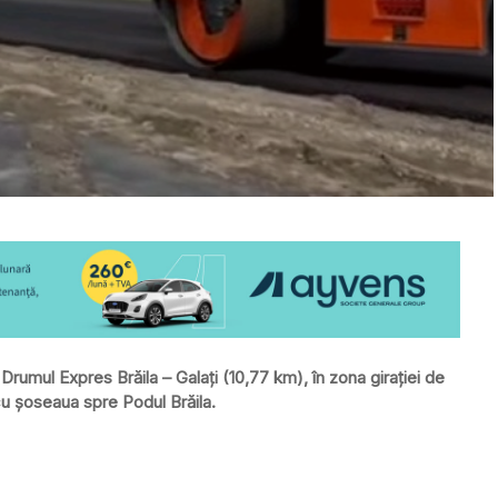
 Drumul Expres Brăila – Galați (10,77 km), în zona girației de
cu șoseaua spre Podul Brăila.