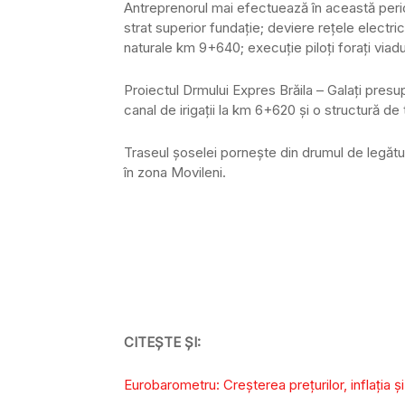
Antreprenorul mai efectuează în această peri
strat superior fundaţie; deviere reţele elect
naturale km 9+640; execuţie piloţi foraţi vi
Proiectul Drmului Expres Brăila – Galați pres
canal de irigații la km 6+620 și o structură de
Traseul șoselei pornește din drumul de legătură
în zona Movileni.
CITEȘTE ȘI:
Eurobarometru: Creșterea prețurilor, inflația și