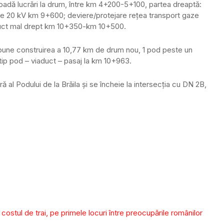
oadă lucrări la drum, între km 4+200-5+100, partea dreaptă:
rice 20 kV km 9+600; deviere/protejare reţea transport gaze
aduct mal drept km 10+350-km 10+500.
upune construirea a 10,77 km de drum nou, 1 pod peste un
 tip pod – viaduct – pasaj la km 10+963.
 al Podului de la Brăila și se încheie la intersecția cu DN 2B,
 costul de trai, pe primele locuri între preocupările românilor