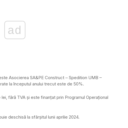
ad
ți este Asocierea SA&PE Construct – Spedition UMB –
marate la începutul anului trecut este de 50%.
 lei, fără TVA și este finanţat prin Programul Operațional
ie deschisă la sfârșitul lunii aprilie 2024.