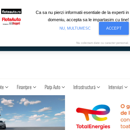
Ca sa nu pierzi informatii esentiale de la experti in
domeniu, accepta sa le impartasim cu tine!
NU, MULTUMESC
ACCEPT
Nu colectam date cu caracter personal.
ote
Finanţare
Piaţa Auto
Infrastructură
Interviuri