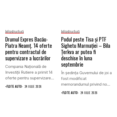
Infrastructură
Infrastructură
Drumul Expres Bacău-
Podul peste Tisa și PTF
Piatra Neamț. 14 oferte
Sighetu Marmației – Bila
pentru contractul de
Țerkva ar putea fi
supervizare a lucrărilor
deschise în luna
septembrie
Compania Națională de
Investiții Rutiere a primit 14
În ședința Guvernului de joi a
oferte pentru supervizarea
fost modificat
lucrărilor...
memorandumul privind noul
•
FLOTE AUTO
24 IULIE 2026
punct...
•
FLOTE AUTO
24 IULIE 2026