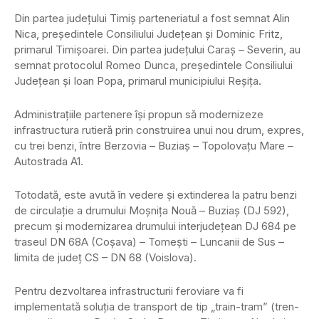
Din partea judeţului Timiş parteneriatul a fost semnat Alin
Nica, preşedintele Consiliului Judeţean şi Dominic Fritz,
primarul Timişoarei. Din partea judeţului Caraş – Severin, au
semnat protocolul Romeo Dunca, preşedintele Consiliului
Judeţean şi Ioan Popa, primarul municipiului Reşiţa.
Administraţiile partenere îşi propun să modernizeze
infrastructura rutieră prin construirea unui nou drum, expres,
cu trei benzi, între Berzovia – Buziaş – Topolovaţu Mare –
Autostrada A1.
Totodată, este avută în vedere şi extinderea la patru benzi
de circulaţie a drumului Moşniţa Nouă – Buziaş (DJ 592),
precum şi modernizarea drumului interjudeţean DJ 684 pe
traseul DN 68A (Coşava) – Tomeşti – Luncanii de Sus –
limita de judeţ CS – DN 68 (Voislova).
Pentru dezvoltarea infrastructurii feroviare va fi
implementată soluţia de transport de tip „train-tram” (tren-