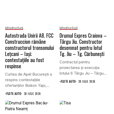
Infrastructură
Infrastructură
Autostrada Unirii A8. FCC
Drumul Expres Craiova –
Construccion rămâne
Târgu Jiu. Constructor
constructorul tronsonului
desemnat pentru lotul
Lețcani – Iași;
Tg. Jiu – Tg. Cărbunești
contestațiile au fost
Contractul pentru
respinse
proiectarea și execuția
lotului 6 Târgu Jiu – Târgu
Curtea de Apel București a
Cărbunești,...
respins contestațiile
•
FLOTE AUTO
28 IULIE 2026
ofertanților Biskon Yapi,
Straco și...
•
FLOTE AUTO
30 IULIE 2026