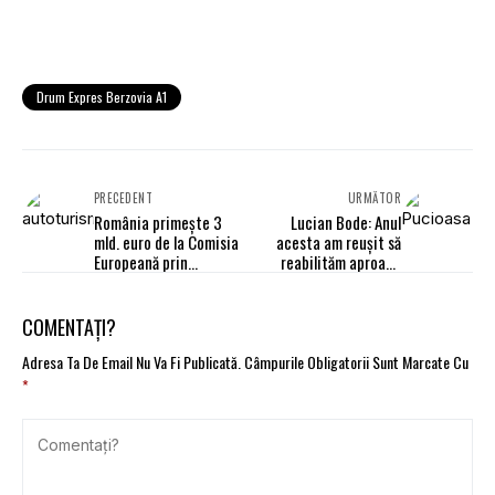
Drum Expres Berzovia A1
PRECEDENT
URMĂTOR
România primește 3
Lucian Bode: Anul
mld. euro de la Comisia
acesta am reuşit să
Europeană prin
reabilităm aproape
Instrumentul SURE
1.300 km de drumuri
naționale
COMENTAȚI?
Adresa Ta De Email Nu Va Fi Publicată.
Câmpurile Obligatorii Sunt Marcate Cu
*