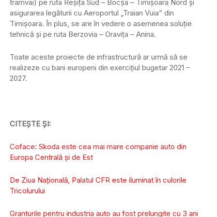
tramvai) pe ruta Reşiţa Sud – Bocşa – Timişoara Nord şi
asigurarea legăturii cu Aeroportul „Traian Vuia” din
Timişoara. În plus, se are în vedere o asemenea soluţie
tehnică şi pe ruta Berzovia – Oraviţa – Anina.
Toate aceste proiecte de infrastructură ar urmă să se
realizeze cu bani europeni din exerciţiul bugetar 2021 –
2027.
CITEȘTE ȘI:
Coface: Skoda este cea mai mare companie auto din
Europa Centrală și de Est
De Ziua Națională, Palatul CFR este iluminat în culorile
Tricolurului
Granturile pentru industria auto au fost prelungite cu 3 ani