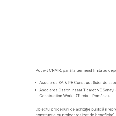
Potrivit CNAIR, până la termenul limită au dep
Asocierea SA & PE Construct (lider de as
Asocierea Ozaltin Insaat Ticaret VE Sanayi
Construction Works (Turcia – România).
Obiectul procedurii de achiziţie publică îl rep
construcție cu proiect realizat de beneficiar)