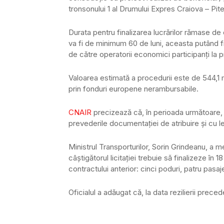
tronsonului 1 al Drumului Expres Craiova – Pite
Durata pentru finalizarea lucrărilor rămase de
va fi de minimum 60 de luni, aceasta putând fi
de către operatorii economici participanţi la 
Valoarea estimată a procedurii este de 544,1 m
prin fonduri europene nerambursabile.
CNAIR
precizează că, în perioada următoare, 
prevederile documentaţiei de atribuire şi cu leg
Ministrul Transporturilor, Sorin Grindeanu, a 
câştigătorul licitației trebuie să finalizeze în 
contractului anterior: cinci poduri, patru pasaj
Oficialul a adăugat că, la data rezilierii prece