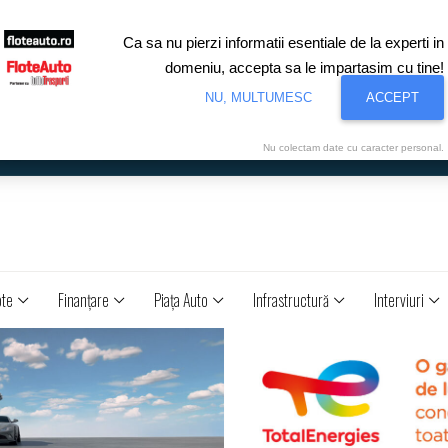
Ca sa nu pierzi informatii esentiale de la experti in
domeniu, accepta sa le impartasim cu tine!
NU, MULTUMESC
ACCEPT
Nu colectam date cu caracter personal.
ote
Finanţare
Piaţa Auto
Infrastructură
Interviuri