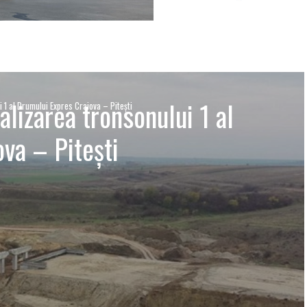
alizarea tronsonului 1 al
 1 al Drumului Expres Craiova – Pitești
va – Pitești