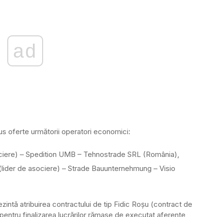
ad
us oferte următorii operatori economici:
ociere) – Spedition UMB – Tehnostrade SRL (România),
 (lider de asociere) – Strade Bauunternehmung – Visio
rezintă atribuirea contractului de tip Fidic Roşu (contract de
 pentru finalizarea lucrărilor rămase de executat aferente