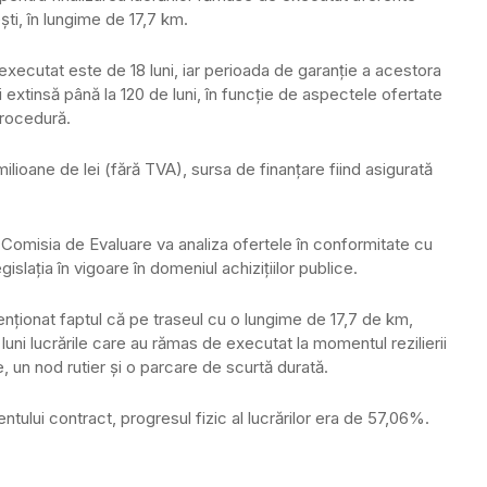
ști, în lungime de 17,7 km.
 executat este de 18 luni, iar perioada de garanţie a acestora
 extinsă până la 120 de luni, în funcţie de aspectele ofertate
procedură.
ilioane de lei (fără TVA), sursa de finanţare fiind asigurată
Comisia de Evaluare va analiza ofertele în conformitate cu
islaţia în vigoare în domeniul achiziţiilor publice.
menţionat faptul că pe traseul cu o lungime de 17,7 de km,
18 luni lucrările care au rămas de executat la momentul rezilierii
e, un nod rutier şi o parcare de scurtă durată.
dentului contract, progresul fizic al lucrărilor era de 57,06%.