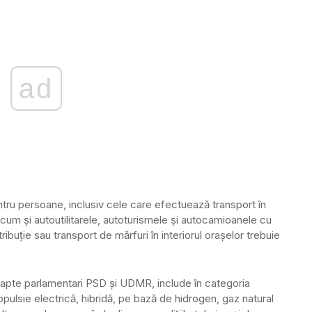
ad
entru persoane, inclusiv cele care efectuează transport în
recum şi autoutilitarele, autoturismele şi autocamioanele cu
buţie sau transport de mărfuri în interiorul oraşelor trebuie
de şapte parlamentari PSD şi UDMR, include în categoria
opulsie electrică, hibridă, pe bază de hidrogen, gaz natural