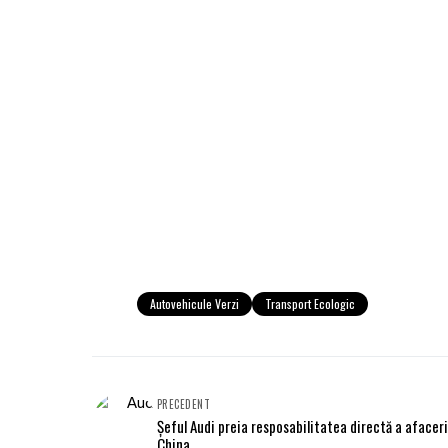
Autovehicule Verzi
Transport Ecologic
PRECEDENT
Șeful Audi preia resposabilitatea directă a afaceri
China