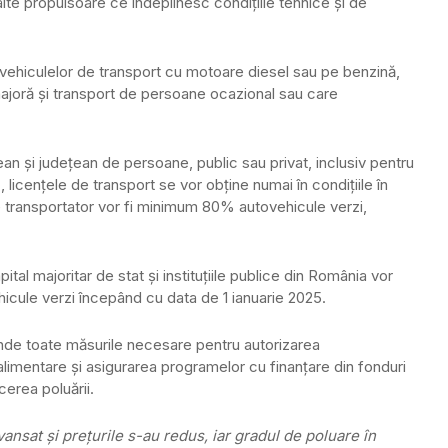
alte propulsoare ce îndeplinesc condiţiile tehnice şi de
utovehiculelor de transport cu motoare diesel sau pe benzină,
ă majoră şi transport de persoane ocazional sau care
ean şi judeţean de persoane, public sau privat, inclusiv pentru
licenţele de transport se vor obţine numai în condiţiile în
de transportator vor fi minimum 80% autovehicule verzi,
al majoritar de stat şi instituţiile publice din România vor
icule verzi începând cu data de 1 ianuarie 2025.
inde toate măsurile necesare pentru autorizarea
 alimentare şi asigurarea programelor cu finanţare din fonduri
erea poluării.
ansat şi preţurile s-au redus, iar gradul de poluare în