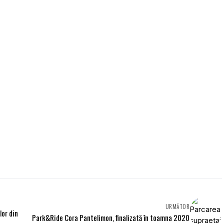
URMĂTOR
lor din
Park&Ride Cora Pantelimon, finalizată în toamna 2020