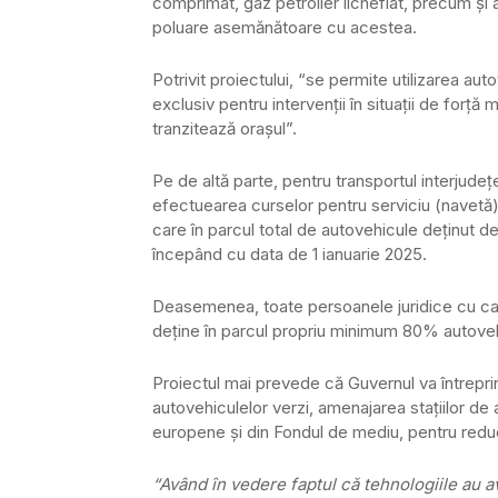
comprimat, gaz petrolier lichefiat, precum şi 
poluare asemănătoare cu acestea.
Potrivit proiectului, “se permite utilizarea a
exclusiv pentru intervenţii în situaţii de forţ
tranzitează oraşul”.
Pe de altă parte, pentru transportul interjudeţ
efectuearea curselor pentru serviciu (navetă), 
care în parcul total de autovehicule deţinut 
începând cu data de 1 ianuarie 2025.
Deasemenea, toate persoanele juridice cu capit
deţine în parcul propriu minimum 80% autoveh
Proiectul mai prevede că Guvernul va întrepr
autovehiculelor verzi, amenajarea staţiilor de
europene şi din Fondul de mediu, pentru reduc
“Având în vedere faptul că tehnologiile au av