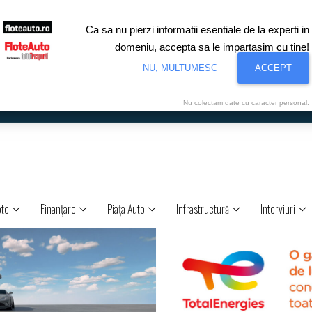
Ca sa nu pierzi informatii esentiale de la experti in
domeniu, accepta sa le impartasim cu tine!
NU, MULTUMESC
ACCEPT
Nu colectam date cu caracter personal.
ote
Finanţare
Piaţa Auto
Infrastructură
Interviuri