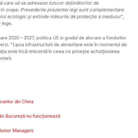
 care să se adreseze tuturor deţinătorilor de
a în oraşe. Prevederile prezentei legi sunt complementare
lui ecologic şi extinde măsurile de protecţie a mediului”
,
e lege.
re 2020 – 2027, politica UE si gradul de alocare a fondurilor
erzi. “Lipsa infrastructurii de alimentare este în momentul de
ţia este încă reticentă în ceea ce priveşte achiziţionarea
tarii.
cerilor din China
din Bucureşti nu funcţionează
 Junior Managers