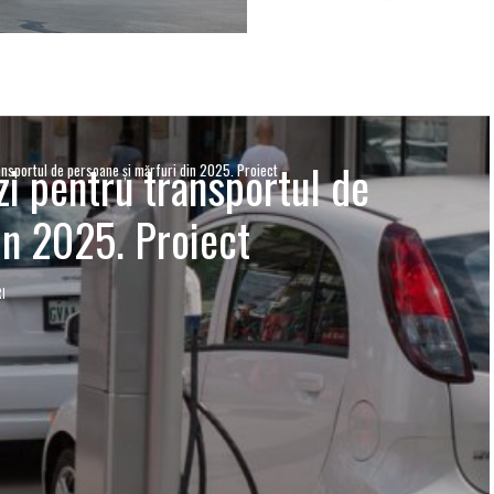
zi pentru transportul de
ansportul de persoane şi mărfuri din 2025. Proiect
in 2025. Proiect
RI