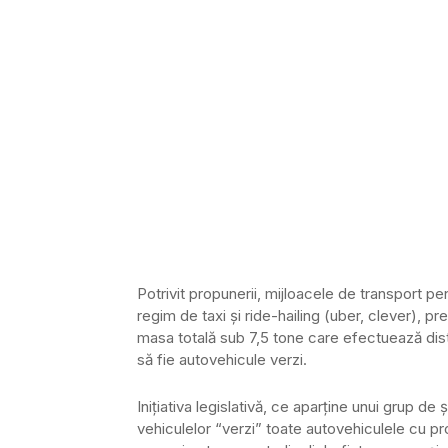
Potrivit propunerii, mijloacele de transport p
regim de taxi şi ride-hailing (uber, clever), p
masa totală sub 7,5 tone care efectuează distri
să fie autovehicule verzi.
Iniţiativa legislativă, ce aparţine unui grup 
vehiculelor “verzi” toate autovehiculele cu pr