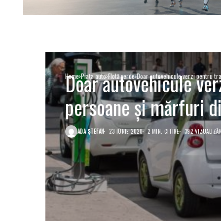
Doar autovehicule ver
Home
Piaţa auto
Flotă verde
Doar autovehicule verzi pentru tr
persoane şi mărfuri d
ADA ȘTEFAN
23 IUNIE 2020
2 MIN. CITIRE
392 VIZUALIZĂ