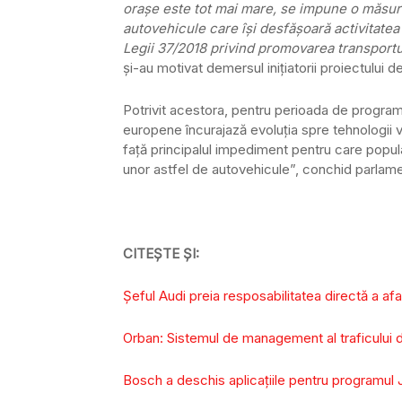
oraşe este tot mai mare, se impune o măsură
autovehicule care îşi desfăşoară activitate
Legii 37/2018 privind promovarea transportu
şi-au motivat demersul iniţiatorii proiectului d
Potrivit acestora, pentru perioada de programa
europene încurajază evoluţia spre tehnologii v
faţă principalul impediment pentru care popula
unor astfel de autovehicule”, conchid parlamen
CITEȘTE ȘI:
Șeful Audi preia resposabilitatea directă a afa
Orban: Sistemul de management al traficului 
Bosch a deschis aplicaţiile pentru programul