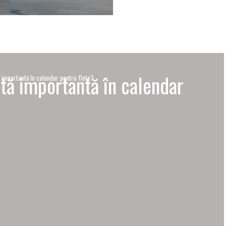
ată importantă în calendar
ă importantă în calendar pentru flote?