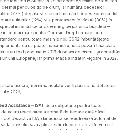
on de locuitori în Suedia la 78 de decese/1 milion de locuitori
e cel mai periculos tip de drum, iar numărul deceselor
baților (77%) depășește cu mult numărul deceselor în rândul
are a tinerilor (12%) și a persoanelor în vârstă (30%) în
pecial în rândul celor care merg pe jos și cu bicicleta –
 în ce mai mare pentru Comisie. Drept urmare, prin
 standard pentru toate mașinile noi, GSR2 îmbunătățește
p, implementarea sa poate înseamnă o nouă povară financiară
ile au fost propuse în 2019 după ani de discuții și consultări
 Uniunii Europene, iar prima etapă a intrat în vigoare în 2022.
tilitare ușoare) noi înmatriculate vor trebui să fie dotate cu
iulie 2026, :
Speed Assistance – ISA)
, deja obligatorie pentru toate
nclude acum reactivarea automată de fiecare dată când
i pot dezactiva ISA, dar acesta se reactivează automat de
easta consolidează aplicarea limitelor de viteză în vehicul,