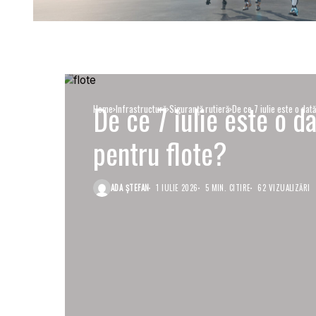
De ce 7 iulie este o d
Home
Infrastructură
Siguranţă rutieră
De ce 7 iulie este o dat
pentru flote?
ADA ȘTEFAN
1 IULIE 2026
5 MIN. CITIRE
62 VIZUALIZĂRI