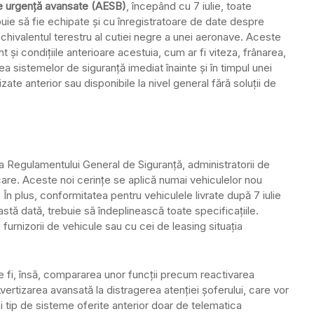
de urgență avansate (AESB)
, începând cu 7 iulie, toate
ie să fie echipate și cu înregistratoare de date despre
ivalentul terestru al cutiei negre a unei aeronave. Aceste
și condițiile anterioare acestuia, cum ar fi viteza, frânarea,
rea sistemelor de siguranță imediat înainte și în timpul unei
izate anterior sau disponibile la nivel general fără soluții de
a Regulamentului General de Siguranță, administratorii de
care. Aceste noi cerințe se aplică numai vehiculelor nou
. În plus, conformitatea pentru vehiculele livrate după 7 iulie
tă dată, trebuie să îndeplinească toate specificațiile.
u furnizorii de vehicule sau cu cei de leasing situația
e fi, însă, compararea unor funcții precum reactivarea
Avertizarea avansată la distragerea atenției șoferului, care vor
și tip de sisteme oferite anterior doar de telematica