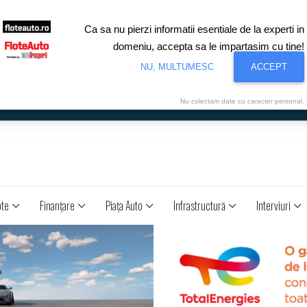
Ca sa nu pierzi informatii esentiale de la experti in
domeniu, accepta sa le impartasim cu tine!
NU, MULTUMESC
ACCEPT
Nu colectam date cu caracter personal.
ote
Finanţare
Piaţa Auto
Infrastructură
Interviuri