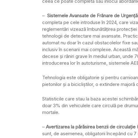
ceea ce poate completa sau înlocui abordările 
–
Sistemele Avansate de Frânare de Urgenț
completa pe cele introduse în 2024, care vizau
reglementări vizează îmbunătățirea protecției p
tehnologii de detectare mai avansate. Practic
automat nu doar în cazul obstacolelor fixe sau a 
inclusiv în scenarii mai complexe. Această m
decese și răniri grave în mediul urban, unde 70%
introducerea lor în autoturisme, sistemele AE
Tehnologia este obligatorie și pentru camioa
pietonilor și a bicicliștilor, o extindere major
Statisticile care stau la baza acestei schimb
doar 3% din vehiculele care circulă pe drumuri
mortale.
–
Avertizarea la părăsirea benzii de circulaț
sunt, de asemenea, obligatorii începând cu 7 iu