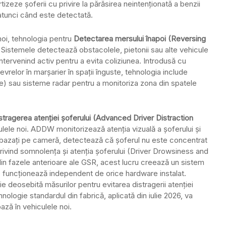
zeze șoferii cu privire la părăsirea neintenționată a benzii
 atunci când este detectată.
noi, tehnologia pentru
Detectarea mersului înapoi (Reversing
 Sistemele detectează obstacolele, pietonii sau alte vehicule
intervenind activ pentru a evita coliziunea. Introdusă cu
relor în marșarier în spații înguste, tehnologia include
e) sau sisteme radar pentru a monitoriza zona din spatele
istragerea atenției șoferului (Advanced Driver Distraction
ulele noi. ADDW monitorizează atenția vizuală a șoferului și
ei bazați pe cameră, detectează că șoferul nu este concentrat
ivind somnolența și atenția șoferului (Driver Drowsiness and
in fazele anterioare ale GSR, acest lucru creează un sistem
re funcționează independent de orice hardware instalat.
ie deosebită măsurilor pentru evitarea distragerii atenției
ehnologie standardul din fabrică, aplicată din iulie 2026, va
ază în vehiculele noi.