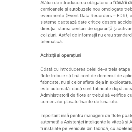
Alături de introducerea obligatorie a
frânării 
camioanele și autobuzele nou omologate trebu
evenimente (Event Data Recorders – EDR), ech
sisteme captează date critice despre accident 
direcția, starea centurii de siguranță și activa
coliziuni. Astfel de informații nu erau standard
telematică.
Achiziții și operațiuni
Odată cu introducerea celei de-a treia etape 
flote trebuie să țină cont de domeniul de apli
fabricate, nu și celor aflate deja în exploatare
este automată: dacă sunt fabricate după aceas
Administratorii de flote ar trebui să verifice c
comenzilor plasate înainte de luna iulie.
Important însă pentru managerii de flote poat
automată a Asistenței inteligente la viteză și 
fi instalate pe vehicule din fabrică, cu acelea