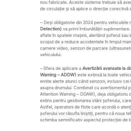
nou fabricate. Aceste sisteme trebuie să averti
de circulație și să aplice o direcție corectivă
– Deși obligatorie din 2024 pentru vehiculele 
Detection)
va primi îmbunătățiri suplimentare.
aflate în spatele mașinii, alertând șoferul sau 
scopul de a reduce accidentele în timpul manev
camere video, senzori de parcare (ultrasunet
vehiculului.
– Sfera de aplicare a
Avertizării avansate la d
Warning – ADDW)
este extinsă la toate vehic
emite alerte atunci când senzorii, inclusiv c
asupra drumului. Combinat cu avertismentul pr
Attention Warning – DDAW), deja obligatoriu d
extins pentru gestionarea stării șoferului, ca
Astfel, operatorii de flote care acordă o atenț
șoferului vor răsufla liniștiți, pentru că noua t
schimba semnificativ aspectul protecției de b