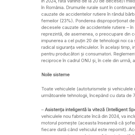
în 2024, rata variind de la 20 de decese/1 mili
în România. Drumurile rurale sunt în continuar
cauzate de accidentelor rutiere în rândul băr
femeilor (23%). Ponderea disproporționat de m
decesele cauzate de accidentele rutiere – în s
reprezintă, de asemenea, o preocupare din ce
impunerea a cel puțin 20 de tehnologii noi ca
radical siguranța vehiculelor. În același tim
pentru producători și consumatori. Reglementăr
reciproce în cadrul ONU și, în cele din urmă, al
Noile sisteme
Toate vehiculele (autoturismele și vehiculele u
următoarele tehnologii, începând cu data de 7 
–
Asistența inteligentă la viteză (Intelligent 
vehiculele nou fabricate încă din 2024, va i
motorul pornește (aceasta înseamnă că șoferi
fiecare dată când vehiculul este repornit). Ac