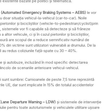
existente bazate pe politici și telematică.
ă (Automated Emergency Braking Systems – AEBS)
le vor
 doar situația vehicul-la-vehicul (car-to-car). Noile
ietonilor și bicicliștilor (vehicle-to-pedestrian/cyclist)prin
, sistemele vor fi capabile să detecteze și să frâneze
altor vehicule, ci și în cazul pietonilor și bicicliștilor,
ăsură are scopul de a reduce semnificativ numărul de
 din victime sunt utilizatori vulnerabili ai drumului. De la
B au redus coliziunile față-spate cu 30 – 40%.
ne și autobuze, incluzând în mod specific detectarea
ă dincolo de scenariile anterioare vehicul-vehicul.
ări sunt sumbre: Camioanele de peste 7,5 tone reprezintă
le UE, dar sunt implicate în 15% din totalul accidentelor
ie (Lane Departure Warning – LDW)
și sistemele de intervenție
lie pentru toate autoturismele și vehiculele utilitare ușoare