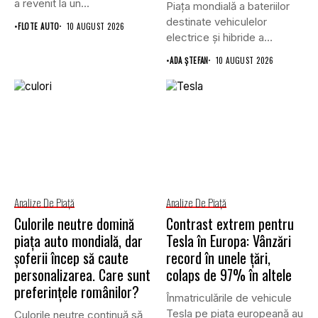
a revenit la un...
Piața mondială a bateriilor
destinate vehiculelor
•
FLOTE AUTO
10 AUGUST 2026
electrice și hibride a
înregistrat o...
•
ADA ȘTEFAN
10 AUGUST 2026
Analize De Piață
Analize De Piață
Culorile neutre domină
Contrast extrem pentru
piața auto mondială, dar
Tesla în Europa: Vânzări
șoferii încep să caute
record în unele țări,
personalizarea. Care sunt
colaps de 97% în altele
preferințele românilor?
Înmatriculările de vehicule
Tesla pe piața europeană au
Culorile neutre continuă să