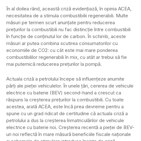
În al doilea rând, această criză evidențiază, în opinia ACEA,
necesitatea de a stimula combustibilii regenerabili. Multe
măsuri pe termen scurt anunțate pentru reducerea
prețurilor la combustibili nu fac distincție între combustibili
în funcție de conținutul lor de carbon. În schimb, aceste
măsuri ar putea combina scutirea consumatorilor cu
economiile de CO2: cu cât este mai mare ponderea
combustibililor regenerabili în mix, cu atât ar trebui să fie
mai puternică reducerea prețurilor la pompă.
Actuala criză a petrolului începe să influențeze anumite
părți ale pieței vehiculelor. În unele țări, cererea de vehicule
electrice cu baterie (BEV) second-hand a crescut ca
răspuns la creșterea prețurilor la combustibili. Cu toate
acestea, arată ACEA, este încă prea devreme pentru a
spune cu un grad ridicat de certitudine că actuala criză a
petrolului a dus la creșterea înmatriculărilor de vehicule
electrice cu baterie noi. Creșterea recentă a pieței de BEV-
uri noi reflectă în mare măsură beneficiile fiscale naționale