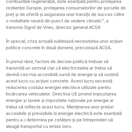
combustibili regenerabili, este esențială pentru protejarea
rezilienței Europei, protejarea consumatorilor de șocurile de
preț și de ofertă și asigurarea unei tranziții de succes către
o mobilitate neutră din punct de vedere climatic”, a
transmis Sigrid de Vries, director general ACEA
În special, criza actuală subliniază necesitatea unor acțiuni
politice concrete în două domenii, precizează ACEA.
În primul rând, factorii de decizie politică trebuie să
transmită un semnal clar că electricitatea ar trebui să
devină cea mai accesibilă sursă de energie și să susțină
acest lucru cu acțiuni concrete. Acest lucru necesită
reducerea costului energiei electrice utilizate pentru
încărcarea vehiculelor. Directiva UE privind impozitarea
energiei și taxele și impozitele naționale pe energie ar
trebui să reflecte acest lucru. Menținerea unor prețuri
accesibile și previzibile la energie electrică este esențială
pentru a-i determina pe cetățeni și pe întreprinderi să
aleagă transportul cu emisii zero.