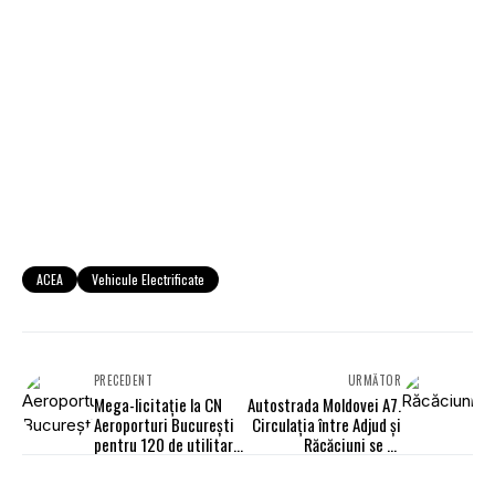
ACEA
Vehicule Electrificate
PRECEDENT
URMĂTOR
Mega-licitație la CN
Autostrada Moldovei A7.
Aeroporturi București
Circulația între Adjud și
pentru 120 de utilitare
Răcăciuni se va
ușoare în leasing
deschide în luna august
operațional