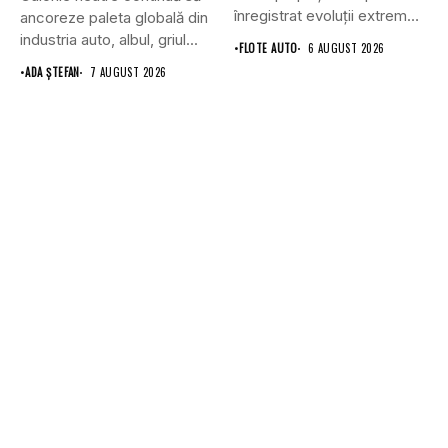
înregistrat evoluții extrem
ancoreze paleta globală din
de...
industria auto, albul, griul...
•
FLOTE AUTO
6 AUGUST 2026
•
ADA ȘTEFAN
7 AUGUST 2026