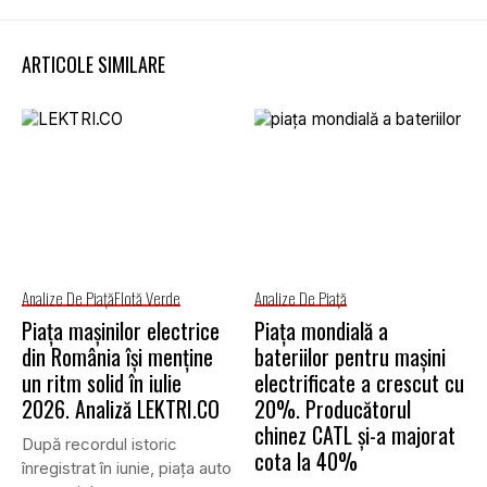
ARTICOLE SIMILARE
Analize De Piață
Flotă Verde
Analize De Piață
Piața mașinilor electrice
Piața mondială a
din România își menține
bateriilor pentru mașini
un ritm solid în iulie
electrificate a crescut cu
2026. Analiză LEKTRI.CO
20%. Producătorul
chinez CATL și-a majorat
După recordul istoric
cota la 40%
înregistrat în iunie, piața auto