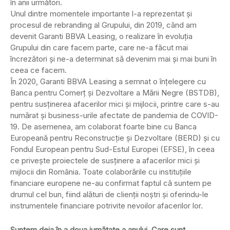
în anii următori.
Unul dintre momentele importante l-a reprezentat şi
procesul de rebranding al Grupului, din 2019, când am
devenit Garanti BBVA Leasing, o realizare în evoluţia
Grupului din care facem parte, care ne-a făcut mai
încrezători şi ne-a determinat să devenim mai şi mai buni în
ceea ce facem.
În 2020, Garanti BBVA Leasing a semnat o înţelegere cu
Banca pentru Comerţ şi Dezvoltare a Mării Negre (BSTDB),
pentru susţinerea afacerilor mici şi mijlocii, printre care s-au
numărat şi business-urile afectate de pandemia de COVID-
19. De asemenea, am colaborat foarte bine cu Banca
Europeană pentru Reconstrucţie şi Dezvoltare (BERD) şi cu
Fondul European pentru Sud-Estul Europei (EFSE), în ceea
ce priveşte proiectele de susţinere a afacerilor mici şi
mijlocii din România. Toate colaborările cu instituţiile
financiare europene ne-au confirmat faptul că suntem pe
drumul cel bun, fiind alături de clienţii noştri şi oferindu-le
instrumentele financiare potrivite nevoilor afacerilor lor.
Suntem deja în a doua jumătate a anului. Care sunt