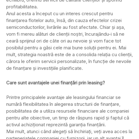
profitabilitatea.
Anul acesta a început cu un interes crescut pentru
finanţarea flotelor auto, însă, din cauza efectelor crizei
semiconductorilor, livrările au fost afectate. Chiar şi aşa,
vom fi mereu alături de clienţii noştri, încurajându-i să ne
ceară sprijinul ori de câte ori au nevoie şi vom face tot
posibilul pentru a găsi cele mai bune soluţii pentru ei. Mai
mult, strategia noastră este de a consolida relaţia cu clienţii,
cărora le oferim servicii personalizate, în funcţie de nevoile
de finanţare şi investiţiile planificate.
Care sunt avantajele unei finanţări prin leasing?
Printre principalele avantaje ale leasingului financiar se
numără flexibilitatea în alegerea structurii de finanţare,
posibilitatea de a utiliza resursele financiare ale companiei
pentru alte obiective, un timp de răspuns rapid şi faptul că
activul achiziţionat reprezintă garanţia finanţării.
Mai mult, atunci când alegeţi să închiriaţi, veţi avea acces la
parteneriatele companiei cu furnizorii, iar un alt avantaj îl