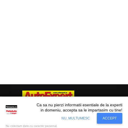
Ca sa nu pierzi informatii esentiale de la experti
in domeniu, accepta sa le impartasim cu tine!
Situl nostru utilizeaza cookies. Ce inseamna
© Flote Auto. Toate drepturile rezervate.
Accept
NU, MULTUMESC
ACCEPT
cookie?
Aflati mai mult...
Editorial
Asigurări
Fiscalitate
Juridic
Financiar
Analize De Piață
Transporturi
Nu colectam date cu caracter personal.