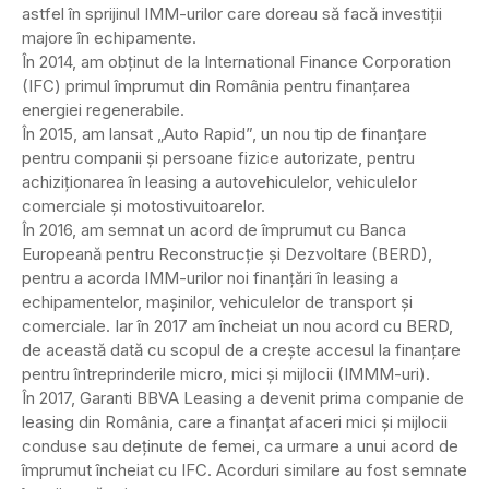
astfel în sprijinul IMM-urilor care doreau să facă investiţii
majore în echipamente.
În 2014, am obţinut de la International Finance Corporation
(IFC) primul împrumut din România pentru finanţarea
energiei regenerabile.
În 2015, am lansat „Auto Rapid”, un nou tip de finanţare
pentru companii şi persoane fizice autorizate, pentru
achiziţionarea în leasing a autovehiculelor, vehiculelor
comerciale şi motostivuitoarelor.
În 2016, am semnat un acord de împrumut cu Banca
Europeană pentru Reconstrucţie şi Dezvoltare (BERD),
pentru a acorda IMM-urilor noi finanţări în leasing a
echipamentelor, maşinilor, vehiculelor de transport şi
comerciale. Iar în 2017 am încheiat un nou acord cu BERD,
de această dată cu scopul de a creşte accesul la finanţare
pentru întreprinderile micro, mici şi mijlocii (IMMM-uri).
În 2017, Garanti BBVA Leasing a devenit prima companie de
leasing din România, care a finanţat afaceri mici şi mijlocii
conduse sau deţinute de femei, ca urmare a unui acord de
împrumut încheiat cu IFC. Acorduri similare au fost semnate