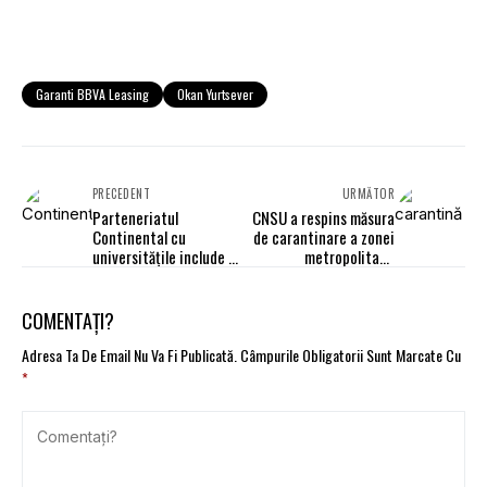
Garanti BBVA Leasing
Okan Yurtsever
PRECEDENT
URMĂTOR
Parteneriatul
CNSU a respins măsura
Continental cu
de carantinare a zonei
universitățile include și
metropolitane
granturi de cercetare
Bucureşti
în domeniul mobilității
COMENTAȚI?
Adresa Ta De Email Nu Va Fi Publicată.
Câmpurile Obligatorii Sunt Marcate Cu
*