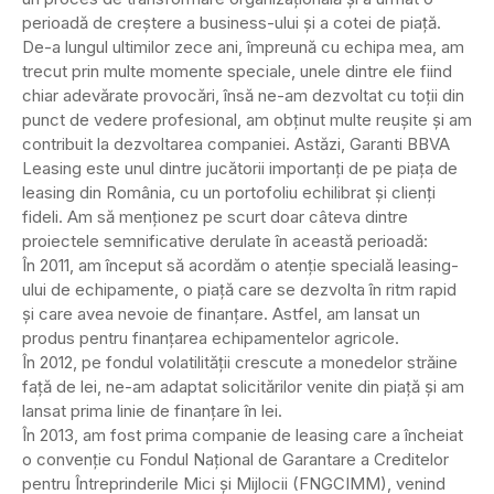
perioadă de creştere a business-ului şi a cotei de piaţă.
De-a lungul ultimilor zece ani, împreună cu echipa mea, am
trecut prin multe momente speciale, unele dintre ele fiind
chiar adevărate provocări, însă ne-am dezvoltat cu toţii din
punct de vedere profesional, am obţinut multe reuşite şi am
contribuit la dezvoltarea companiei. Astăzi, Garanti BBVA
Leasing este unul dintre jucătorii importanţi de pe piaţa de
leasing din România, cu un portofoliu echilibrat şi clienţi
fideli. Am să menţionez pe scurt doar câteva dintre
proiectele semnificative derulate în această perioadă:
În 2011, am început să acordăm o atenţie specială leasing-
ului de echipamente, o piaţă care se dezvolta în ritm rapid
şi care avea nevoie de finanţare. Astfel, am lansat un
produs pentru finanţarea echipamentelor agricole.
În 2012, pe fondul volatilităţii crescute a monedelor străine
faţă de lei, ne-am adaptat solicitărilor venite din piaţă şi am
lansat prima linie de finanţare în lei.
În 2013, am fost prima companie de leasing care a încheiat
o convenţie cu Fondul Naţional de Garantare a Creditelor
pentru Întreprinderile Mici şi Mijlocii (FNGCIMM), venind