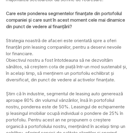
Care este ponderea segmentelor finanţate din portofoliul
companiei şi care sunt în acest moment cele mai dinamice
din punct de vedere al finanţării?
Strategia noastră de afaceri este orientată spre a oferi
finanţări prin leasing companiilor, pentru a deservi nevoile
lor financiare.
Obiectivul nostru a fost întotdeauna să ne dezvoltăm
sănătos, să creştem cota de piaţă într-un mod sustenabil şi,
în acelaşi timp, să menţinem un portofoliu echilibrat şi
diversificat, din punct de vedere al activelor finanţate.
Ştim că în industrie, segmentul de leasing auto generează
aproape 80% din volumul vânzărilor, însă în portofoliul
nostru, ponderea este de 50%. Leasingul de echipamente
şi leasingul imobiliar ocupă individual o pondere de 25% în
portofoliu. Pentru acest an ne propunem o creştere
organică a portofoliului nostru, menţinând în acelaşi timp un
echilibru, oferind servicii de calitate clienţilor şi sporind