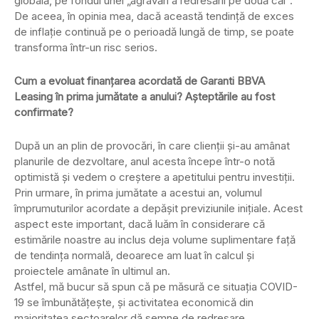
globală, pe fondul unei „agravări a redresării pe două căi”.
De aceea, în opinia mea, dacă această tendinţă de exces
de inflaţie continuă pe o perioadă lungă de timp, se poate
transforma într-un risc serios.
Cum a evoluat finanţarea acordată de Garanti BBVA
Leasing în prima jumătate a anului? Aşteptările au fost
confirmate?
După un an plin de provocări, în care clienţii şi-au amânat
planurile de dezvoltare, anul acesta începe într-o notă
optimistă şi vedem o creştere a apetitului pentru investiţii.
Prin urmare, în prima jumătate a acestui an, volumul
împrumuturilor acordate a depăşit previziunile iniţiale. Acest
aspect este important, dacă luăm în considerare că
estimările noastre au inclus deja volume suplimentare faţă
de tendinţa normală, deoarece am luat în calcul şi
proiectele amânate în ultimul an.
Astfel, mă bucur să spun că pe măsură ce situaţia COVID-
19 se îmbunătăţeşte, şi activitatea economică din
majoritatea sectoarelor dă semne de redresare.