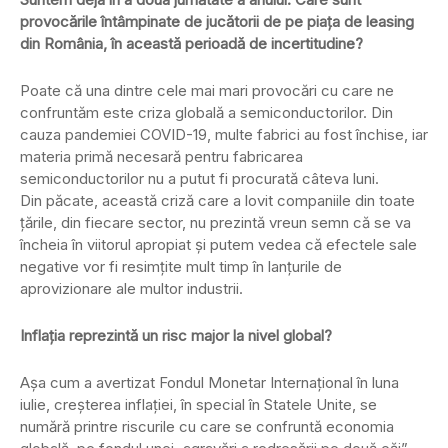
provocările întâmpinate de jucătorii de pe piaţa de leasing
din România, în această perioadă de incertitudine?
Poate că una dintre cele mai mari provocări cu care ne
confruntăm este criza globală a semiconductorilor. Din
cauza pandemiei COVID-19, multe fabrici au fost închise, iar
materia primă necesară pentru fabricarea
semiconductorilor nu a putut fi procurată câteva luni.
Din păcate, această criză care a lovit companiile din toate
ţările, din fiecare sector, nu prezintă vreun semn că se va
încheia în viitorul apropiat şi putem vedea că efectele sale
negative vor fi resimţite mult timp în lanţurile de
aprovizionare ale multor industrii.
Inflaţia reprezintă un risc major la nivel global?
Aşa cum a avertizat Fondul Monetar Internaţional în luna
iulie, creşterea inflaţiei, în special în Statele Unite, se
numără printre riscurile cu care se confruntă economia