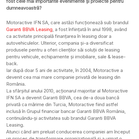
fost cele mai importante evenimente şi proiecte pentru
dumneavoastră?
Motoractive IFN SA, care astăzi funcţionează sub brandul
Garanti BBVA Leasing
, a fost înfiinţată în anul 1998, având
ca activitate principală finanţarea în leasing doar a
autovehiculelor. Ulterior, compania şi-a diversificat
produsele pentru a oferi clienţilor săi soluţii de leasing
pentru vehicule, echipamente şi imobiliare, sale & lease-
back.
Iar după doar 5 ani de activitate, în 2004, Motoractive a
devenit cea mai mare companie privată de leasing din
România.
La sfârşitul anului 2010, acţionarul majoritar al Motoractive
IFN SA a devenit Garanti BBVA, cea de-a doua bancă
privată ca mărime din Turcia, Motoractive fiind astfel
inclusă în Grupul financiar bancar Garanti BBVA România,
continuându-şi activitatea sub brandul Garanti BBVA
Leasing.
Atunci când am preluat conducerea companiei am început
un proces de transformare organizaţională şi a urmat o