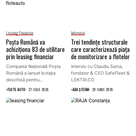
Leasing Financiar
Interviuri
Poșta Română va
Trei tendințe structurale
achiziționa 83 de utilitare
care caracterizează piața
prin leasing financiar
de monitorizare a flotelor
Compania Națională Poșta
Interviu cu Claudiu Suma,
Română a lansat licitația
fondator & CEO SafeFleet &
deschisă pentru
LEKTRI.CO
achiziționarea unui număr...
•
FLOTE AUTO
27 IULIE 2026
•
ADA ȘTEFAN
29 IUNIE 2026