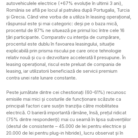
autovehiculele electrice (+67% evoluţie în ultimii 3 ani),
România se află pe locul al patrulea după Portugalia, Turcia
şi Grecia. Când vine vorba de a utiliza în leasing operaţional,
răspunsul este şi mai categoric: deşi pe o baza mică,
procentul de 87% ne situează pe primul loc între cele 16
ţări participante. Comparativ cu intenţia de cumpărare,
procentul este dublu în favoarea leasingului, situaţie
explicabilă prin prisma riscului pe care orice tehnologie
relativ nouă şi cu o dezvoltare accelerată îl presupune. În
leasing operaţional, riscul este preluat de compania de
leasing, iar utilizatorii beneficiază de servicii premium
contra unei rate lunare constante.
Peste jumătate dintre cei chestionaţi (60-61%) recunosc
emisiile mai mici şi costurile de funcţionare scăzute ca
principali factori care susţin tranziţia către mobilitatea
electrică. O barieră importantă rămâne, însă, preţul ridicat
(75% dintre respondenţi) mai cu seamă în lipsa subvenţiilor
(destul de consistente – 45.000 de lei pentru electrice şi
20.000 de lei pentru plug-in hibride), lucru observat şi în