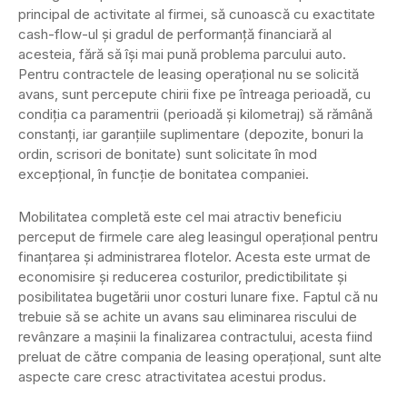
principal de activitate al firmei, să cunoască cu exactitate
cash-flow-ul şi gradul de performanţă financiară al
acesteia, fără să îşi mai pună problema parcului auto.
Pentru contractele de leasing operaţional nu se solicită
avans, sunt percepute chirii fixe pe întreaga perioadă, cu
condiţia ca paramentrii (perioadă şi kilometraj) să rămână
constanţi, iar garanţiile suplimentare (depozite, bonuri la
ordin, scrisori de bonitate) sunt solicitate în mod
excepţional, în funcţie de bonitatea companiei.
Mobilitatea completă este cel mai atractiv beneficiu
perceput de firmele care aleg leasingul operaţional pentru
finanţarea şi administrarea flotelor. Acesta este urmat de
economisire şi reducerea costurilor, predictibilitate şi
posibilitatea bugetării unor costuri lunare fixe. Faptul că nu
trebuie să se achite un avans sau eliminarea riscului de
revânzare a maşinii la finalizarea contractului, acesta fiind
preluat de către compania de leasing operaţional, sunt alte
aspecte care cresc atractivitatea acestui produs.