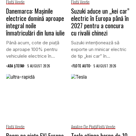
Flotă Verde
Flotă Verde
Danemarca: Mașinile
Suzuki aduce un „kei car”
electrice domină aproape
electric în Europa până în
integral noile
2027 pentru a concura
înmatriculări din luna iulie
cu rivalii chinezi
Până acum, cote de piață
Suzuki intenționează să
de aproape 100% pentru
exporte un minicar electric
vehiculele electrice în...
de tip „kei car” în...
•
ADA ȘTEFAN
5 AUGUST 2026
•
FLOTE AUTO
5 AUGUST 2026
Flotă Verde
Analize De Piață
Flotă Verde
Boom pe piața EV! Europa
Tesla atinge borna de 10