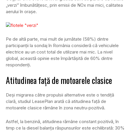
2
„verzi” îmbunătăţesc, prin emisii de NOx mai mici, calitatea
aerului în oraşe.
Pe de altă parte, mai mult de jumătate (58%) dintre
participanţii la sondaj în România consideră că vehiculele
electrice au un cost total de utilizare mai mic. La nivel
global, această opinie este împărtăşită de 60% dintre
respondenţi.
Atitudinea faţă de motoarele clasice
Deşi migrarea către propulsii alternative este o tendiţă
clară, studiul LeasePlan arată că atitudinea faţă de
motoarele clasice rămâne în zona neutru-pozitivă.
Astfel, la benzină, atitudinea rămâne constant pozitivă, în
timp ce la diesel balanţa răspunsurilor este echilibrată: 30%