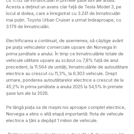
cu 11.132 de înmatriculări în primele șase luni ale anului.
Acesta a deținut un avans clar față de Tesla Model 3, pe
locul al doilea, care a înregistrat cu 3.241 de înmatriculări
mai puțin. Toyota Urban Cruiser a urmat îndeaproape, cu
3.179 de înmatriculări.
Electrificarea a continuat, de asemenea, să câștige avânt
pe piața vehiculelor comerciale ușoare din Norvegia în
prima jumătate a anului. În timp ce înmatriculările totale de
vehicule utilitare ușoare au scăzut cu 7,8% față de anul
precedent, la 11.564 de unități, înmatriculările de autoutilitare
electrice au crescut cu 11,3%, la 6.303 vehicule. Drept
urmare, ponderea autoutilitarelor electrice a crescut de la
45,2% în prima jumătate a anului 2025 la 54,5% în primele
șase luni ale lui 2026.
Pe lângă piața sa de mașini noi aproape complet electrice,
Norvegia a atins o altă etapă importantă: flota de vehicule
electrice a țării a depășit 1 milion de vehicule.