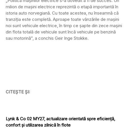
„Politica mașinilor electrice s-a dovedit a fi de succes. Un
milion de mașini electrice reprezintă o etapă importantă în
istoria auto norvegiană. Cu toate acestea, nu înseamnă că
tranziția este completă. Aproape toate vânzările de mașini
noi sunt vehicule electrice, în timp ce șapte din zece mașini
din flota totală de vehicule sunt încă vehicule pe benzină
sau motorină”, a conchis Geir Inge Stokke.
CITEȘTE ȘI:
Lynk & Co 02 MY27, actualizare orientată spre eficiență,
confort și utilizarea zilnică în flote