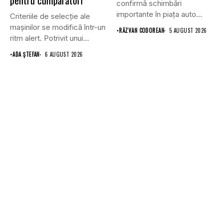
pentru cumpărători
confirmă schimbări
importante în piața auto
Criteriile de selecție ale
din...
mașinilor se modifică într-un
•
RĂZVAN CODOREAN
5 AUGUST 2026
ritm alert. Potrivit unui...
•
ADA ȘTEFAN
6 AUGUST 2026