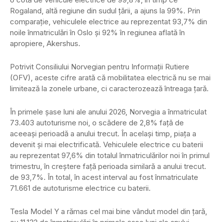
Rogaland, altă regiune din sudul țării, a ajuns la 99%. Prin
comparație, vehiculele electrice au reprezentat 93,7% din
noile înmatriculări în Oslo și 92% în regiunea aflată în
apropiere, Akershus.
Potrivit Consiliului Norvegian pentru Informații Rutiere
(OFV), aceste cifre arată că mobilitatea electrică nu se mai
limitează la zonele urbane, ci caracterozează întreaga țară.
În primele șase luni ale anului 2026, Norvegia a înmatriculat
73.403 autoturisme noi, o scădere de 2,8% față de
aceeași perioadă a anului trecut. În același timp, piața a
devenit și mai electrificată. Vehiculele electrice cu baterii
au reprezentat 97,6% din totalul înmatriculărilor noi în primul
trimestru, în creștere față perioada similară a anului trecut.
de 93,7%. În total, în acest interval au fost înmatriculate
71.661 de autoturisme electrice cu baterii.
Tesla Model Y a rămas cel mai bine vândut model din țară,