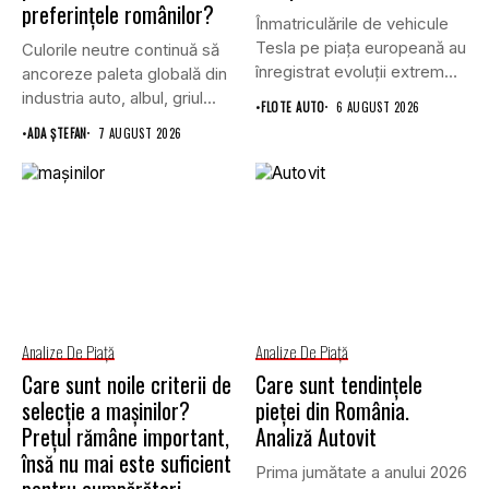
preferințele românilor?
Înmatriculările de vehicule
Tesla pe piața europeană au
Culorile neutre continuă să
înregistrat evoluții extrem
ancoreze paleta globală din
de...
industria auto, albul, griul...
•
FLOTE AUTO
6 AUGUST 2026
•
ADA ȘTEFAN
7 AUGUST 2026
Analize De Piață
Analize De Piață
Care sunt noile criterii de
Care sunt tendințele
selecție a mașinilor?
pieței din România.
Prețul rămâne important,
Analiză Autovit
însă nu mai este suficient
Prima jumătate a anului 2026