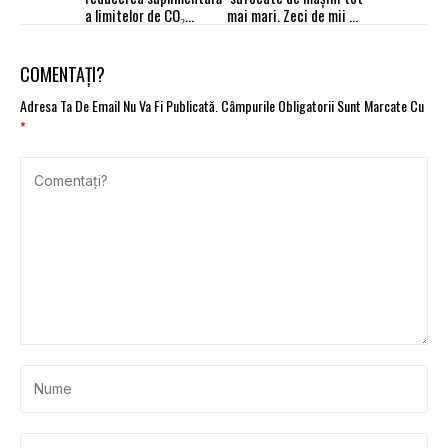
a limitelor de CO₂
mai mari. Zeci de mii de
pentru autoturisme
locuri, pierdute până în
2040
COMENTAȚI?
Adresa Ta De Email Nu Va Fi Publicată.
Câmpurile Obligatorii Sunt Marcate Cu
*