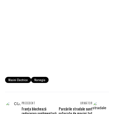
Masini Electrice
Norvegia
PRECEDENT
URMĂTOR
Franța blochează
Parcările stradale sunt
reducerea suplimentară
sufocate de mașini tot