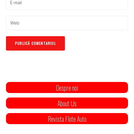
Despre noi
About Us
Revista Flote Auto