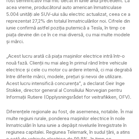
fost semnificativ mai mic decât în ​​iunie anul precedent. La
acea vreme, producătorul auto american înmatriculase
5.004 unități ale SUV-ului său electric actualizat, ceea ce a
reprezentat 27,2% din totalul înmatriculărilor noi. Cifrele din
iunie confirmă astfel poziția puternică a Tesla, în timp ce
piața devine din ce în ce mai diversă, cu mai multe modele
și mărci.
„Acest lucru arată că piața mașinilor electrice intră într-o
nouă fază. Clienții nu mai aleg în primul rând între vehicule
electrice și cele cu motor cu ardere internă, ci mai degrabă
între diferite mărci, modele, prețuri și nevoi de utilizare.
Acest lucru intensifică concurența”, a declarat Geir Inge
Stokke, director general al Consiliului Norvegian pentru
Informații Rutiere (Opplysningsrådet for veitrafikken, OFV).
Diferențele regionale au fost, de asemenea, notabile. În mai
multe regiuni rurale, ponderea mașinilor electrice în noile
înmatriculări în luna iunie a depășit nivelurile înregistrate în
regiunea capitalei. Regiunea Telemark, în sudul țării, a atins
o cotă de vehicule electrice de 99,8%, în timp ce