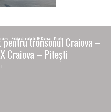
 pentru tronsonul Craiova –
aiova – Robăneşti, parte din DX Craiova – Piteşti
X Craiova – Piteşti
RI