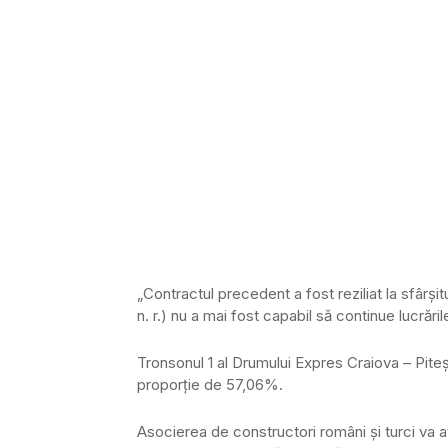
„Contractul precedent a fost reziliat la sfârşit
n. r.) nu a mai fost capabil să continue lucrăril
Tronsonul 1 al Drumului Expres Craiova – Piteşt
proporție de 57,06%.
Asocierea de constructori români şi turci va av