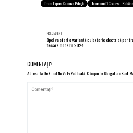
Drum Expres Craiova Piteşti
Tronsonul 1 Craiova - Robăne
PRECEDENT
Opel va oferi o variantă cu baterie electrică pentr
fiecare model în 2024
COMENTAȚI?
Adresa Ta De Email Nu Va Fi Publicată.
Câmpurile Obligatorii Sunt 