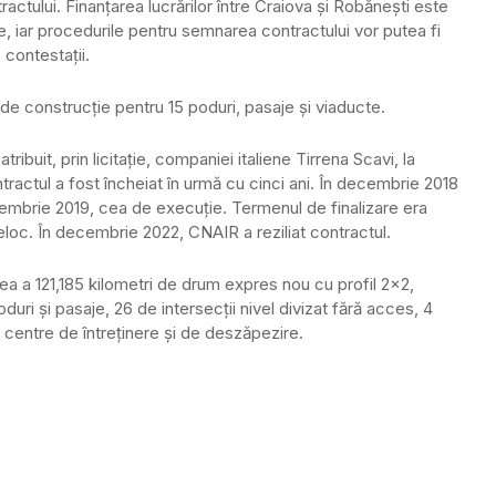
ractului. Finanţarea lucrărilor între Craiova şi Robăneşti este
, iar procedurile pentru semnarea contractului vor putea fi
contestaţii.
 de construcţie pentru 15 poduri, pasaje şi viaducte.
ribuit, prin licitație, companiei italiene Tirrena Scavi, la
tractul a fost încheiat în urmă cu cinci ani. În decembrie 2018
ptembrie 2019, cea de execuție. Termenul de finalizare era
eloc. În decembrie 2022, CNAIR a reziliat contractul.
ea a 121,185 kilometri de drum expres nou cu profil 2×2,
duri și pasaje, 26 de intersecţii nivel divizat fără acces, 4
 3 centre de întreţinere şi de deszăpezire.