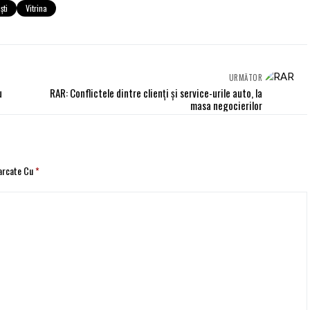
şti
Vitrina
URMĂTOR
u
RAR: Conflictele dintre clienți și service-urile auto, la
masa negocierilor
Marcate Cu
*