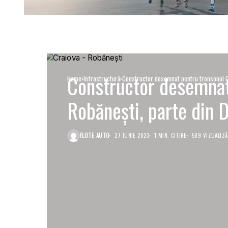
Constructor desemnat
Home
Infrastructură
Constructor desemnat pentru tronsonul Cr
Robăneşti, parte din D
FLOTE AUTO
27 IUNIE 2023
1 MIN. CITIRE
509 VIZUALIZĂ