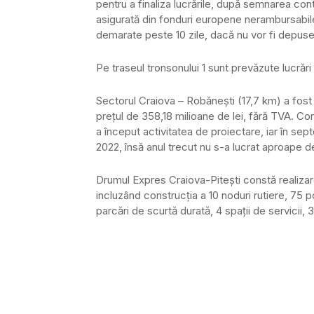
pentru a finaliza lucrările, după semnarea cont
asigurată din fonduri europene nerambursabile
demarate peste 10 zile, dacă nu vor fi depuse 
Pe traseul tronsonului 1 sunt prevăzute lucrări
Sectorul Craiova – Robănești (17,7 km) a fost at
prețul de 358,18 milioane de lei, fără TVA. Con
a început activitatea de proiectare, iar în se
2022, însă anul trecut nu s-a lucrat aproape d
Drumul Expres Craiova-Piteşti constă realizar
incluzând construcţia a 10 noduri rutiere, 75 po
parcări de scurtă durată, 4 spaţii de servicii,