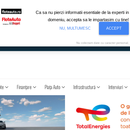
Ca sa nu pierzi informatii esentiale de la experti in
domeniu, accepta sa le impartasim cu tine!
NU, MULTUMESC
ACCEPT
Nu colectam date cu caracter personal.
ote
Finanţare
Piaţa Auto
Infrastructură
Interviuri