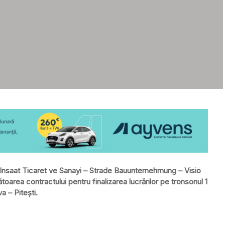
n Insaat Ticaret ve Sanayi – Strade Bauunternehmung – Visio
area contractului pentru finalizarea lucrărilor pe tronsonul 1
a – Piteşti.