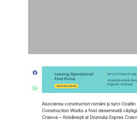
Asocierea constructori români şi turci Ozalti
Construction Works a fost desemnată câştigăto
Craiova – Robăneşti al Drumului Expres Craiov