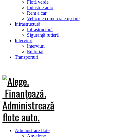
Flotă verde
Industrie auto
Rent a car
Vehicule comerciale uşoare
Infrastructură
Infrastructură
Siguranţă rutieră
Interviuri
Interviuri
Editorial
Transporturi
Administrare flote
Anvelope