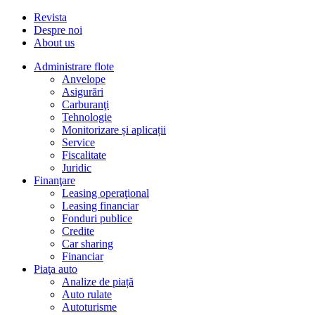
Revista
Despre noi
About us
Administrare flote
Anvelope
Asigurări
Carburanţi
Tehnologie
Monitorizare și aplicații
Service
Fiscalitate
Juridic
Finanţare
Leasing operaţional
Leasing financiar
Fonduri publice
Credite
Car sharing
Financiar
Piaţa auto
Analize de piață
Auto rulate
Autoturisme