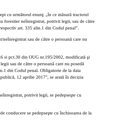
rept cu următorul enunţ: „în ce măsură tractorul
orestier neînregistrat, potrivit legii, sau de către
respectiv art. 335 alin.1 din Codul penal”.
t/neînregistrat sau de către o persoană care nu
ct.6 si pct.30 din OUG nr.195/2002, modificată şi
 legii sau de către o persoană care nu posedă
lin.1 din Codul penal. Obligatorie de la data
publică, 12 aprilie 2017″, se arată în decizia
nregistrat, potrivit legii, se pedepseşte cu
 de conducere se pedepseşte cu închisoarea de la