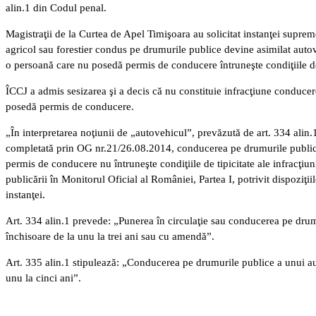
alin.1 din Codul penal.
Magistraţii de la Curtea de Apel Timişoara au solicitat instanţei supre
agricol sau forestier condus pe drumurile publice devine asimilat autove
o persoană care nu posedă permis de conducere întruneşte condiţiile de t
ÎCCJ a admis sesizarea şi a decis că nu constituie infracţiune conducer
posedă permis de conducere.
„În interpretarea noţiunii de „autovehicul”, prevăzută de art. 334 alin.
completată prin OG nr.21/26.08.2014, conducerea pe drumurile publice a 
permis de conducere nu întruneşte condiţiile de tipicitate ale infracţiu
publicării în Monitorul Oficial al României, Partea I, potrivit dispoziţi
instanţei.
Art. 334 alin.1 prevede: „Punerea în circulaţie sau conducerea pe drumu
închisoare de la unu la trei ani sau cu amendă”.
Art. 335 alin.1 stipulează: „Conducerea pe drumurile publice a unui a
unu la cinci ani”.