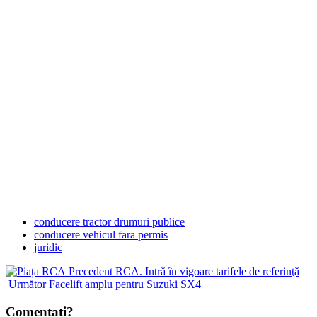
conducere tractor drumuri publice
conducere vehicul fara permis
juridic
Precedent
RCA. Intră în vigoare tarifele de referinţă
Următor
Facelift amplu pentru Suzuki SX4
Comentați?