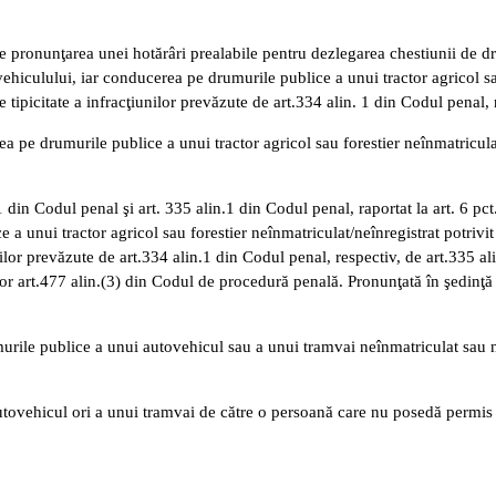
me pronunţarea unei hotărâri prealabile pentru dezlegarea chestiunii de d
hiculului, iar conducerea pe drumurile publice a unui tractor agricol sau f
ipicitate a infracţiunilor prevăzute de art.334 alin. 1 din Codul penal, 
ea pe drumurile publice a unui tractor agricol sau forestier neînmatricula
1 din Codul penal şi art. 335 alin.1 din Codul penal, raportat la art. 6 p
unui tractor agricol sau forestier neînmatriculat/neînregistrat potrivit
nilor prevăzute de art.334 alin.1 din Codul penal, respectiv, de art.335 a
ilor art.477 alin.(3) din Codul de procedură penală. Pronunţată în şedinţă 
rile publice a unui autovehicul sau a unui tramvai neînmatriculat sau neî
utovehicul ori a unui tramvai de către o persoană care nu posedă permis