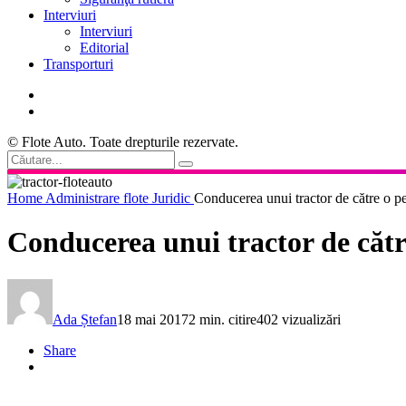
Interviuri
Interviuri
Editorial
Transporturi
© Flote Auto. Toate drepturile rezervate.
Home
Administrare flote
Juridic
Conducerea unui tractor de către o p
Conducerea unui tractor de cătr
Ada Ștefan
18 mai 2017
2 min. citire
402 vizualizări
Share