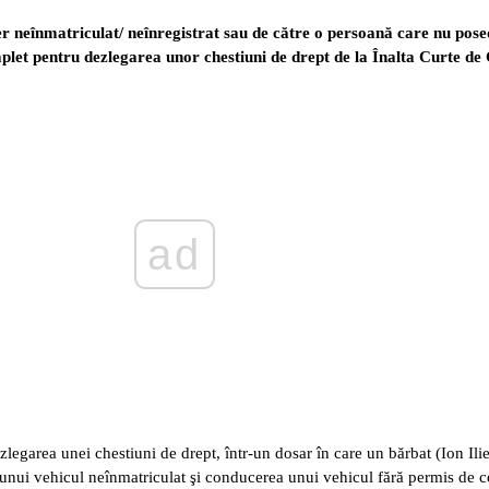
er neînmatriculat/ neînregistrat sau de către o persoană care nu pose
plet pentru dezlegarea unor chestiuni de drept de la Înalta Curte de C
ad
legarea unei chestiuni de drept, într-un dosar în care un bărbat (Ion Ilie
 unui vehicul neînmatriculat şi conducerea unui vehicul fără permis de c