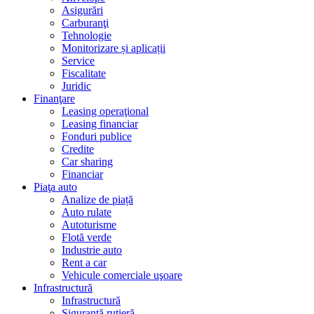
Asigurări
Carburanţi
Tehnologie
Monitorizare și aplicații
Service
Fiscalitate
Juridic
Finanţare
Leasing operaţional
Leasing financiar
Fonduri publice
Credite
Car sharing
Financiar
Piaţa auto
Analize de piață
Auto rulate
Autoturisme
Flotă verde
Industrie auto
Rent a car
Vehicule comerciale uşoare
Infrastructură
Infrastructură
Siguranţă rutieră