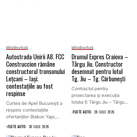
Infrastructură
Infrastructură
Autostrada Unirii A8. FCC
Drumul Expres Craiova –
Construccion rămâne
Târgu Jiu. Constructor
constructorul tronsonului
desemnat pentru lotul
Lețcani – Iași;
Tg. Jiu – Tg. Cărbunești
contestațiile au fost
Contractul pentru
respinse
proiectarea și execuția
lotului 6 Târgu Jiu – Târgu
Curtea de Apel București a
Cărbunești,...
respins contestațiile
•
FLOTE AUTO
28 IULIE 2026
ofertanților Biskon Yapi,
Straco și...
•
FLOTE AUTO
30 IULIE 2026