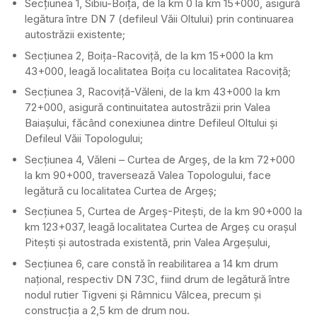
Secţiunea 1, Sibiu-Boiţa, de la km 0 la km 15+000, asigură
legătura între DN 7 (defileul Văii Oltului) prin continuarea
autostrăzii existente;
Secţiunea 2, Boiţa-Racoviţă, de la km 15+000 la km
43+000, leagă localitatea Boiţa cu localitatea Racoviţă;
Secţiunea 3, Racoviţă-Văleni, de la km 43+000 la km
72+000, asigură continuitatea autostrăzii prin Valea
Baiaşului, făcând conexiunea dintre Defileul Oltului şi
Defileul Văii Topologului;
Secţiunea 4, Văleni – Curtea de Argeş, de la km 72+000
la km 90+000, traversează Valea Topologului, face
legătură cu localitatea Curtea de Argeş;
Secţiunea 5, Curtea de Argeş-Piteşti, de la km 90+000 la
km 123+037, leagă localitatea Curtea de Argeş cu oraşul
Piteşti şi autostrada existentă, prin Valea Argeşului,
Secţiunea 6, care constă în reabilitarea a 14 km drum
naţional, respectiv DN 73C, fiind drum de legătură între
nodul rutier Tigveni şi Râmnicu Vâlcea, precum şi
construcţia a 2,5 km de drum nou.