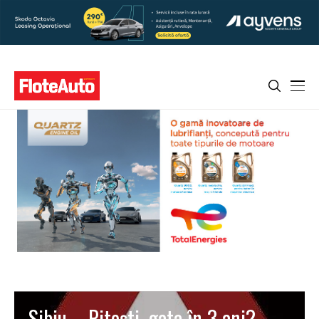
Sibiu – Piteşti, gata în 3 ani?