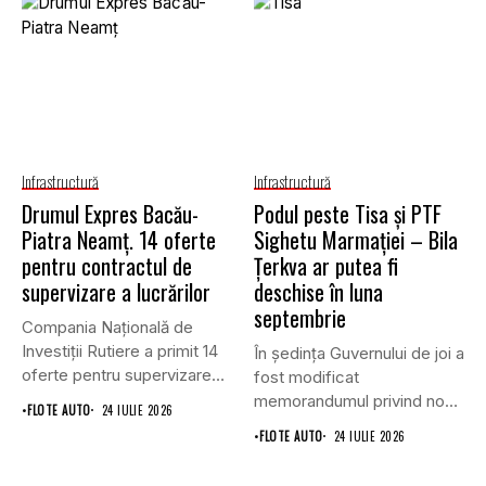
Infrastructură
Infrastructură
Drumul Expres Bacău-
Podul peste Tisa și PTF
Piatra Neamț. 14 oferte
Sighetu Marmației – Bila
pentru contractul de
Țerkva ar putea fi
supervizare a lucrărilor
deschise în luna
septembrie
Compania Națională de
Investiții Rutiere a primit 14
În ședința Guvernului de joi a
oferte pentru supervizarea
fost modificat
lucrărilor...
memorandumul privind noul
•
FLOTE AUTO
24 IULIE 2026
punct...
•
FLOTE AUTO
24 IULIE 2026