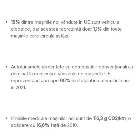
18%
dintre mașinile noi vândute în UE sunt vehicule
electrice, dar acestea reprezintă doar
1,1%
din toate
mașinile care circulă astăzi.
Autoturismele alimentate cu combustibili convenționali au
dominat în continuare vânzările de mașini în UE,
reprezentând aproape
60%
din totalul înmatriculările noi
în 2021.
Emisiile medii ale mașinilor noi sunt de
116,3 g CO2/km
, o
scădere cu
16,6%
față de 2010.