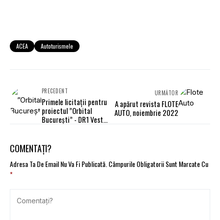
ACEA
Autoturismele
PRECEDENT
URMĂTOR
Primele licitații pentru
A apărut revista FLOTE
proiectul ”Orbital
AUTO, noiembrie 2022
București” - DR1 Vest
Expres și DR9 Sud
Expres
COMENTAȚI?
Adresa Ta De Email Nu Va Fi Publicată.
Câmpurile Obligatorii Sunt Marcate Cu
*