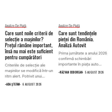
Analize De Piață
Analize De Piață
Care sunt noile criterii de
Care sunt tendințele
selecție a mașinilor?
pieței din România.
Prețul rămâne important,
Analiză Autovit
însă nu mai este suficient
Prima jumătate a anului 2026
pentru cumpărători
confirmă schimbări
importante în piața auto
Criteriile de selecție ale
din...
mașinilor se modifică într-un
•
RĂZVAN CODOREAN
5 AUGUST 2026
ritm alert. Potrivit unui...
•
ADA ȘTEFAN
6 AUGUST 2026