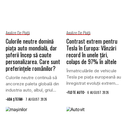
Analize De Piață
Analize De Piață
Culorile neutre domină
Contrast extrem pentru
piața auto mondială, dar
Tesla în Europa: Vânzări
șoferii încep să caute
record în unele țări,
personalizarea. Care sunt
colaps de 97% în altele
preferințele românilor?
Înmatriculările de vehicule
Tesla pe piața europeană au
Culorile neutre continuă să
înregistrat evoluții extrem
ancoreze paleta globală din
de...
industria auto, albul, griul...
•
FLOTE AUTO
6 AUGUST 2026
•
ADA ȘTEFAN
7 AUGUST 2026