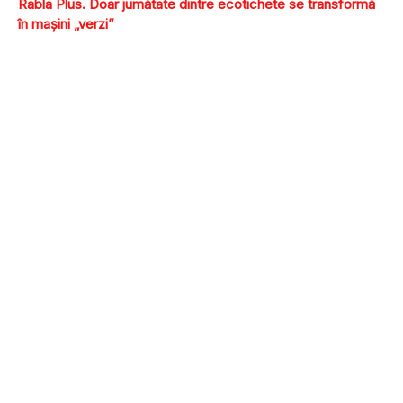
Rabla Plus. Doar jumătate dintre ecotichete se transformă
în maşini „verzi”