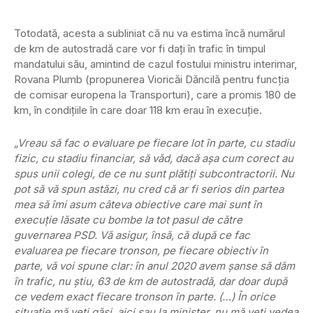
Totodată, acesta a subliniat că nu va estima încă numărul
de km de autostradă care vor fi daţi în trafic în timpul
mandatului său, amintind de cazul fostului ministru interimar,
Rovana Plumb (propunerea Vioricăi Dăncilă pentru funcţia
de comisar europena la Transporturi), care a promis 180 de
km, în condiţiile în care doar 118 km erau în execuţie.
„Vreau să fac o evaluare pe fiecare lot în parte, cu stadiu
fizic, cu stadiu financiar, să văd, dacă aşa cum corect au
spus unii colegi, de ce nu sunt plătiţi subcontractorii. Nu
pot să vă spun astăzi, nu cred că ar fi serios din partea
mea să îmi asum câteva obiective care mai sunt în
execuţie lăsate cu bombe la tot pasul de către
guvernarea PSD. Vă asigur, însă, că după ce fac
evaluarea pe fiecare tronson, pe fiecare obiectiv în
parte, vă voi spune clar: în anul 2020 avem şanse să dăm
în trafic, nu ştiu, 63 de km de autostradă, dar doar după
ce vedem exact fiecare tronson în parte. (…) În orice
situaţie mă veţi găsi, aici sau la minister, nu mă veţi vedea