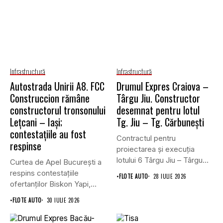
Infrastructură
Infrastructură
Autostrada Unirii A8. FCC
Drumul Expres Craiova –
Construccion rămâne
Târgu Jiu. Constructor
constructorul tronsonului
desemnat pentru lotul
Lețcani – Iași;
Tg. Jiu – Tg. Cărbunești
contestațiile au fost
Contractul pentru
respinse
proiectarea și execuția
lotului 6 Târgu Jiu – Târgu
Curtea de Apel București a
Cărbunești,...
respins contestațiile
•
FLOTE AUTO
28 IULIE 2026
ofertanților Biskon Yapi,
Straco și...
•
FLOTE AUTO
30 IULIE 2026