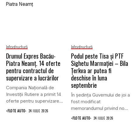
Infrastructură
Infrastructură
Drumul Expres Bacău-
Podul peste Tisa și PTF
Piatra Neamț. 14 oferte
Sighetu Marmației – Bila
pentru contractul de
Țerkva ar putea fi
supervizare a lucrărilor
deschise în luna
septembrie
Compania Națională de
Investiții Rutiere a primit 14
În ședința Guvernului de joi a
oferte pentru supervizarea
fost modificat
lucrărilor...
memorandumul privind noul
•
FLOTE AUTO
24 IULIE 2026
punct...
•
FLOTE AUTO
24 IULIE 2026