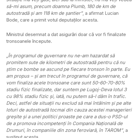
să-mi asum, precum doamna Plumb, 180 de km de
autostradă şi am 118 km de şantier”
, a afirmat Lucian
Bode, care a primit votul deputaţilor acesta.
Ministrul desemnat a dat asigurări doar că vor fi finalizate
tronsoanele începute.
„În programul de guvernare nu ne-am hazardat să
promitem sute de kilometri de autostradă pentru că nu
ştim ce bombe se ascund pe fiecare tronson în parte. Eu
am propus – şi am trecut în programul de guvernare, că
vom finaliza acele tronsoane care sunt 50-60-70-80%
stadiu fizic finalizate, dar suntem pe Lugoj-Deva lotul 3
cu 98% stadiu fizic şi, iată, nu putem să-l dăm în trafic.
Deci, astfel de situaţii nu exclud să mai întâlnim şi pe alte
loturi de autostradă tocmai din cauza acestei managerieri
greşite şi a unei politici proaste pe care a dus-o PSD-ul
de a promova incompetenţi în Compania Naţională de
Drumuri, în companiile din zona feroviară, în TAROM”
, a
susţinut acesta.