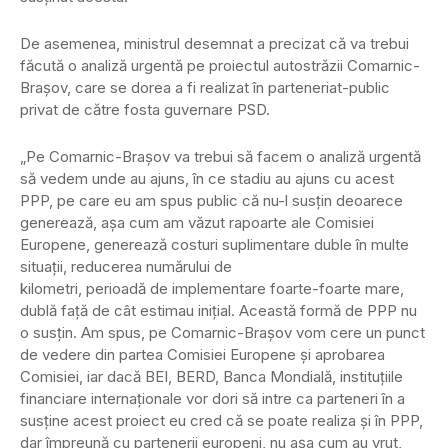
De asemenea, ministrul desemnat a precizat că va trebui
făcută o analiză urgentă pe proiectul autostrăzii Comarnic-
Braşov, care se dorea a fi realizat în parteneriat-public
privat de către fosta guvernare PSD.
„Pe Comarnic-Braşov va trebui să facem o analiză urgentă
să vedem unde au ajuns, în ce stadiu au ajuns cu acest
PPP, pe care eu am spus public că nu-l susţin deoarece
generează, aşa cum am văzut rapoarte ale Comisiei
Europene, generează costuri suplimentare duble în multe
situaţii, reducerea numărului de
kilometri, perioadă de implementare foarte-foarte mare,
dublă faţă de cât estimau iniţial. Această formă de PPP nu
o susţin. Am spus, pe Comarnic-Braşov vom cere un punct
de vedere din partea Comisiei Europene şi aprobarea
Comisiei, iar dacă BEI, BERD, Banca Mondială, instituţiile
financiare internaţionale vor dori să intre ca parteneri în a
susţine acest proiect eu cred că se poate realiza şi în PPP,
dar împreună cu partenerii europeni, nu aşa cum au vrut,