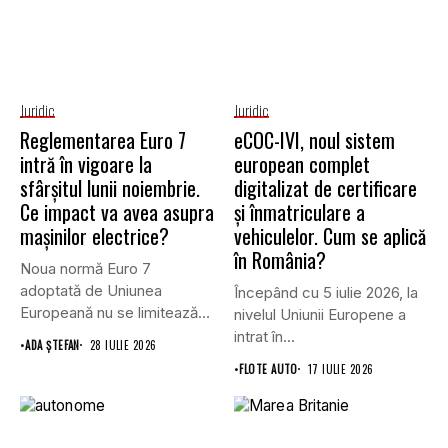
Juridic
Juridic
Reglementarea Euro 7
eCOC-IVI, noul sistem
intră în vigoare la
european complet
sfârșitul lunii noiembrie.
digitalizat de certificare
Ce impact va avea asupra
și înmatriculare a
mașinilor electrice?
vehiculelor. Cum se aplică
în România?
Noua normă Euro 7
adoptată de Uniunea
Începând cu 5 iulie 2026, la
Europeană nu se limitează
nivelul Uniunii Europene a
doar...
intrat în...
•
ADA ȘTEFAN
28 IULIE 2026
•
FLOTE AUTO
17 IULIE 2026