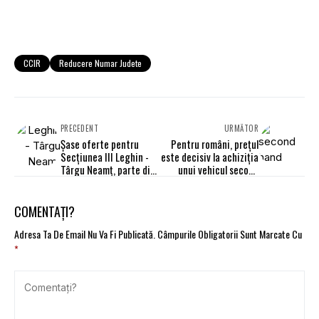
CCIR
Reducere Numar Judete
PRECEDENT
URMĂTOR
Şase oferte pentru
Pentru români, prețul
Secţiunea III Leghin -
este decisiv la achiziția
Târgu Neamţ, parte din
unui vehicul second
Autostrada Unirii A8
hand
COMENTAȚI?
Adresa Ta De Email Nu Va Fi Publicată.
Câmpurile Obligatorii Sunt Marcate Cu
*