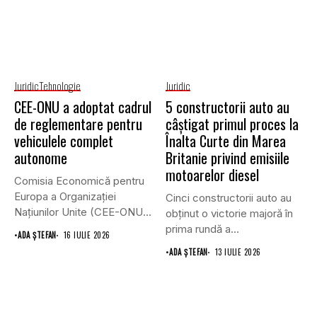
Juridic
Tehnologie
Juridic
CEE-ONU a adoptat cadrul
5 constructorii auto au
de reglementare pentru
câștigat primul proces la
vehiculele complet
Înalta Curte din Marea
autonome
Britanie privind emisiile
motoarelor diesel
Comisia Economică pentru
Europa a Organizației
Cinci constructorii auto au
Națiunilor Unite (CEE-ONU)
obținut o victorie majoră în
a adoptat primul...
prima rundă a...
•
ADA ȘTEFAN
16 IULIE 2026
•
ADA ȘTEFAN
13 IULIE 2026