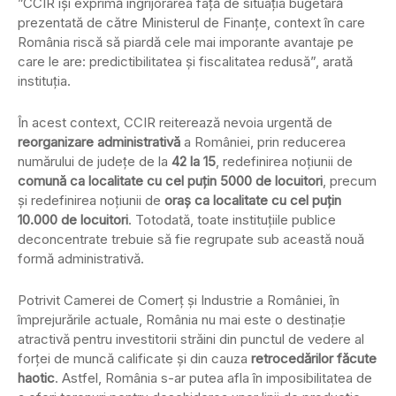
”CCIR își exprimă îngrijorarea față de situația bugetară
prezentată de către Ministerul de Finanțe, context în care
România riscă să piardă cele mai imporante avantaje pe
care le are: predictibilitatea și fiscalitatea redusă”, arată
instituția.
În acest context, CCIR reiterează nevoia urgentă de
reorganizare administrativă
a României, prin reducerea
numărului de județe de la
42 la 15
, redefinirea noţiunii de
comună ca localitate cu cel puţin 5000 de locuitori
, precum
și redefinirea noțiunii de
oraș ca localitate cu cel puțin
10.000 de locuitori
. Totodată, toate instituțiile publice
deconcentrate trebuie să fie regrupate sub această nouă
formă administrativă.
Potrivit Camerei de Comerț și Industrie a României, în
împrejurările actuale, România nu mai este o destinație
atractivă pentru investitorii străini din punctul de vedere al
forței de muncă calificate și din cauza
retrocedărilor făcute
haotic
. Astfel, România s-ar putea afla în imposibilitatea de