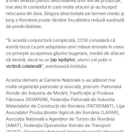
a oferi terenuri pentru deschiderea unor linii de producție,
mai ales în contextul în care multe afaceri și-au început
relocarea din Asia. Singura atractivitate pe termen mediu și
lung a României poate rămâne fiscalitatea redusă susținută
de predictibilitate.
”În acestă conjunctură complicată, CCIR consideră că
există riscul ca prin adoptarea unor măsuri eronate în ceea
ce privește acoperirea găurilor bugetare, mediul de afaceri
să devină, dacă nu un
țap ispășitor
, atunci cel puțin o
victimă colaterală
”, avertizează instituția.
Acestui demers al Camerei Naționale s-au alăturat mai
multe organizații patronale și asociații, precum: Patronatul
Român din Industria de Morărit, Panificaţie şi Produse
Făinoase (ROMPAN), Federaţia Patronală din Industria
Materialelor de Construcţii din România (PATROMAT), Liga
Asociaţiilor Producătorilor Agricoli din România (LAPAR),
Asociaţia Naţională a Agenţiilor de Turism din România
(ANAT), Federaţia Operatorilor Români de Transport
(FORT), Organizaţia Naţională Interprofesională Vitivinicolă