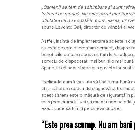
„Oamenii se tem de schimbare şi sunt refract
la locul de muncă. Nu este cazul monitorizăr
utilitatea lui nu constă în controlarea, urmărir
spune Levente Gall, director de vânzări al 
Astfel, înainte de implementarea acestei soluţii
nu este despre micromanagement, despre faptu
beneficiile pe care acest sistem le va aduce, 
serviciu de dispecerat mai bun şi o mai bună pl
Spune-le că securitatea şi siguranţa lor sunt 
Explică-le cum îi va ajuta să ţină o mai bună e
chiar să ofere coduri de diagnoză astfel încât
acest sistem este o măsură de siguranţă în p
marginea drumului vei şti exact unde se află şi 
exact unde să trimiţi pe cineva după ei.
“Este prea scump. Nu am bani 