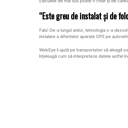
calculele de mai sus poate fi chiar şi de câte
“Este greu de instalat şi de fol
Fals! De-a lungul anilor, tehnologia s-a dezvo
instalare a diferitelor aparate GPS pe autoveh
WebEye îi ajută pe transportatori să aleagă sol
înţeleagă cum să interpreteze datele astfel încâ