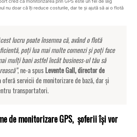
sport cred că monitorizarea prin GPS este un fel de Big
 nu doar că îţi reduce costurile, dar te şi ajută să ai o flotă
cest lucru poate însemna că, având o flotă
ficientă, poţi lua mai multe comenzi şi poţi face
ai mulţi bani astfel încât business-ul tău să
rească”
, ne-a spus
Levente Gall, director de
a oferă servicii de monitorizare de bază, dar şi
ntru transportatori.
e de monitorizare GPS, şoferii îşi vor