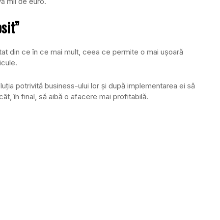
va mii de euro.
osit”
ltat din ce în ce mai mult, ceea ce permite o mai uşoară
icule.
uţia potrivită business-ului lor şi după implementarea ei să
t, în final, să aibă o afacere mai profitabilă.