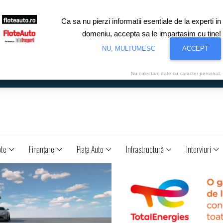
Ca sa nu pierzi informatii esentiale de la experti in
domeniu, accepta sa le impartasim cu tine!
NU, MULTUMESC
ACCEPT
Nu colectam date cu caracter personal.
ote
Finanţare
Piaţa Auto
Infrastructură
Interviuri