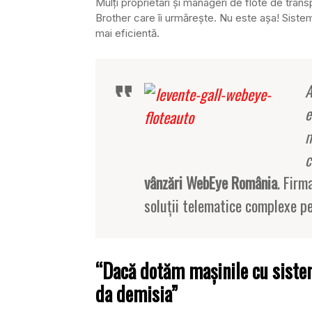
Mulţi proprietari şi manageri de flote de tran
Brother care îi urmăreşte. Nu este aşa! Sistemul
mai eficientă.
A
e
m
c
vânzări WebEye România
. Firm
soluţii telematice complexe pe
“Dacă dotăm maşinile cu sistem
da demisia”