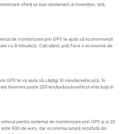
itorizare oferă un bun randament al investiţiei. Iată,
temul de monitorizare prin GPS te ajută să economiseşti
nare cu 8 minute/zi. Calculând, poţi face o economie de
.
n GPS te va ajuta să câştigi 10 minute/vehicul/zi. În
oate însemna peste 250 km/lună/autovehicul efectuaţi în
 vehicul pentru sistemul de monitorizare prin GPS şi ai 20
S este 600 de euro, dar economia lunară rezultată din