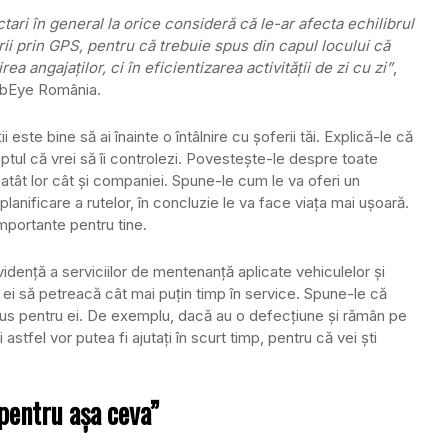
ari în general la orice consideră că le-ar afecta echilibrul
ii prin GPS, pentru că trebuie spus din capul locului că
ea angajaţilor, ci în eficientizarea activităţii de zi cu zi”
,
WebEye România.
 este bine să ai înainte o întâlnire cu şoferii tăi. Explică-le că
l că vrei să îi controlezi. Povesteşte-le despre toate
atât lor cât şi companiei. Spune-le cum le va oferi un
anificare a rutelor, în concluzie le va face viaţa mai uşoară.
importante pentru tine.
videnţă a serviciilor de mentenanţă aplicate vehiculelor şi
 ei să petreacă cât mai puţin timp în service. Spune-le că
lus pentru ei. De exemplu, dacă au o defecţiune şi rămân pe
astfel vor putea fi ajutaţi în scurt timp, pentru că vei şti
pentru aşa ceva”