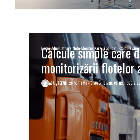
Calcule simple care d
Home
Administrare flote
Monitorizare și aplicații
Calcule simp
monitorizării flotelor 
ADA ȘTEFAN
26 SEPTEMBRIE 2016
3 MIN. CITIRE
398 VIZ