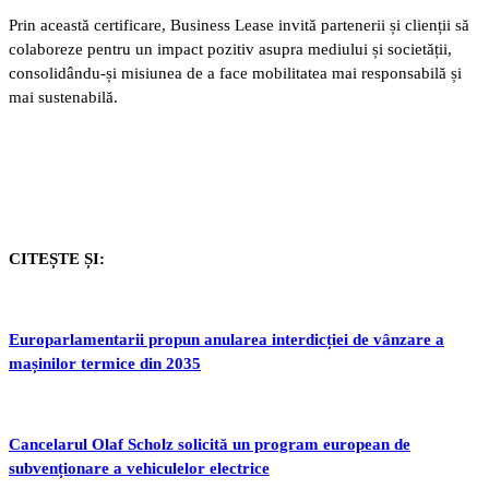
Prin această certificare, Business Lease invită partenerii și clienții să
colaboreze pentru un impact pozitiv asupra mediului și societății,
consolidându-și misiunea de a face mobilitatea mai responsabilă și
mai sustenabilă.
CITEȘTE ȘI:
Europarlamentarii propun anularea interdicției de vânzare a
mașinilor termice din 2035
Cancelarul Olaf Scholz solicită un program european de
subvenționare a vehiculelor electrice