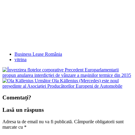
Business Lease România
vitrina
Precedent
Europarlamentarii
propun anularea interdicției de vânzare a mașinilor termice din 2035
Următor
Ola Källenius (Mercedes) este noul
președinte al Asociației Producătorilor Europeni de Automobile
Comentați?
Lasă un răspuns
Adresa ta de email nu va fi publicată.
Câmpurile obligatorii sunt
marcate cu
*