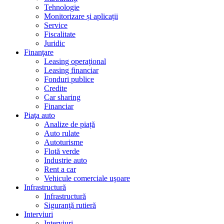
Tehnologie
Monitorizare și aplicații
Service
Fiscalitate
Juridic
Finanţare
Leasing operaţional
Leasing financiar
Fonduri publice
Credite
Car sharing
Financiar
Piaţa auto
Analize de piață
Auto rulate
Autoturisme
Flotă verde
Industrie auto
Rent a car
Vehicule comerciale uşoare
Infrastructură
Infrastructură
Siguranţă rutieră
Interviuri
Interviuri