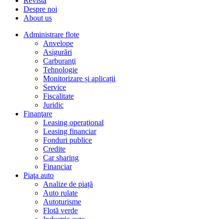
Revista
Despre noi
About us
Administrare flote
Anvelope
Asigurări
Carburanţi
Tehnologie
Monitorizare și aplicații
Service
Fiscalitate
Juridic
Finanţare
Leasing operaţional
Leasing financiar
Fonduri publice
Credite
Car sharing
Financiar
Piaţa auto
Analize de piață
Auto rulate
Autoturisme
Flotă verde