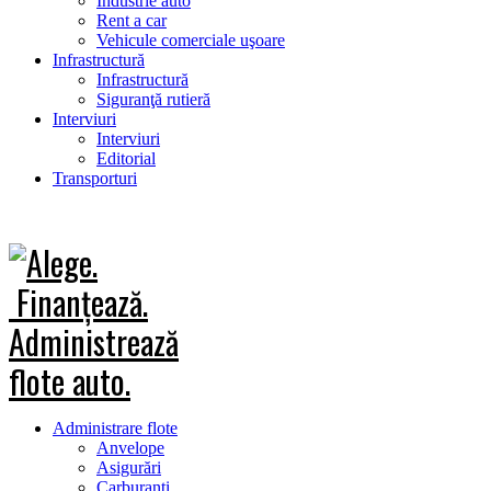
Industrie auto
Rent a car
Vehicule comerciale uşoare
Infrastructură
Infrastructură
Siguranţă rutieră
Interviuri
Interviuri
Editorial
Transporturi
Administrare flote
Anvelope
Asigurări
Carburanţi