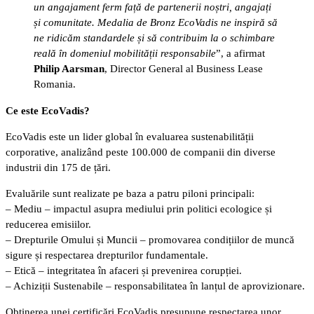
un angajament ferm față de partenerii noștri, angajați
și comunitate. Medalia de Bronz EcoVadis ne inspiră să
ne ridicăm standardele și să contribuim la o schimbare
reală în domeniul mobilității responsabile
”, a afirmat
Philip Aarsman
, Director General al Business Lease
Romania.
Ce este EcoVadis?
EcoVadis este un lider global în evaluarea sustenabilității
corporative, analizând peste 100.000 de companii din diverse
industrii din 175 de țări.
Evaluările sunt realizate pe baza a patru piloni principali:
– Mediu – impactul asupra mediului prin politici ecologice și
reducerea emisiilor.
– Drepturile Omului și Muncii – promovarea condițiilor de muncă
sigure și respectarea drepturilor fundamentale.
– Etică – integritatea în afaceri și prevenirea corupției.
– Achiziții Sustenabile – responsabilitatea în lanțul de aprovizionare.
Obținerea unei certificări EcoVadis presupune respectarea unor