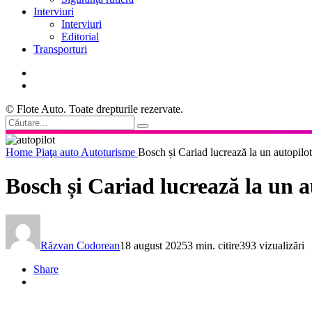
Interviuri
Interviuri
Editorial
Transporturi
© Flote Auto. Toate drepturile rezervate.
Home
Piaţa auto
Autoturisme
Bosch și Cariad lucrează la un autopilot
Bosch și Cariad lucrează la un a
Răzvan Codorean
18 august 2025
3 min. citire
393 vizualizări
Share