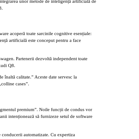
integrarea unor metode de inteligență artificială de
3.
ware acoperă toate sarcinile cognitive esențiale:
ență artificială este conceput pentru a face
swagen. Partenerii dezvoltă independent toate
Audi Q8.
 înaltă calitate.” Aceste date servesc la
„colline cases”.
 segmentul premium”. Noile funcții de condus vor
anii intenționează să furnizeze setul de software
e conducerii automatizate. Cu expertiza