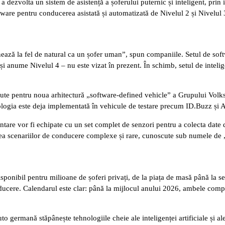
 dezvolta un sistem de asistență a șoferului puternic și inteligent, prin 
tware pentru conducerea asistată și automatizată de Nivelul 2 și Nivelul 
nează la fel de natural ca un șofer uman”, spun companiile. Setul de soft
– și anume Nivelul 4 – nu este vizat în prezent. În schimb, setul de intelig
ute pentru noua arhitectură „software-defined vehicle” a Grupului Volk
nologia este deja implementată în vehicule de testare precum ID.Buzz și 
are vor fi echipate cu un set complet de senzori pentru a colecta date de
zarea scenariilor de conducere complexe și rare, cunoscute sub numele de 
sponibil pentru milioane de șoferi privați, de la piața de masă până la
conducere. Calendarul este clar: până la mijlocul anului 2026, ambele comp
germană stăpânește tehnologiile cheie ale inteligenței artificiale și al