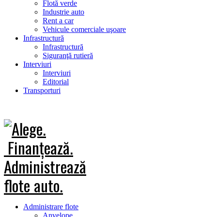
Flotă verde
Industrie auto
Rent a car
Vehicule comerciale uşoare
Infrastructură
Infrastructură
Siguranţă rutieră
Interviuri
Interviuri
Editorial
Transporturi
Administrare flote
Anvelope