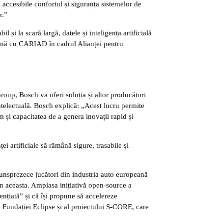
e accesibile confortul și siguranța sistemelor de
r.”
i la scară largă, datele și inteligența artificială
eună cu CARIAD în cadrul Alianței pentru
oup, Bosch va oferi soluția și altor producători
ntelectuală. Bosch explică: „Acest lucru permite
m și capacitatea de a genera inovații rapid și
i artificiale să rămână sigure, trasabile și
, unsprezece jucători din industria auto europeană
 aceasta. Amplasa inițiativă open-source a
rențiată” și că își propune să accelereze
l Fundației Eclipse și al proiectului S-CORE, care