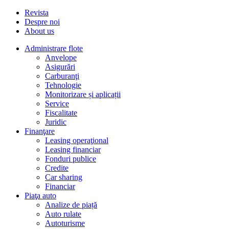
Revista
Despre noi
About us
Administrare flote
Anvelope
Asigurări
Carburanţi
Tehnologie
Monitorizare și aplicații
Service
Fiscalitate
Juridic
Finanţare
Leasing operaţional
Leasing financiar
Fonduri publice
Credite
Car sharing
Financiar
Piaţa auto
Analize de piață
Auto rulate
Autoturisme