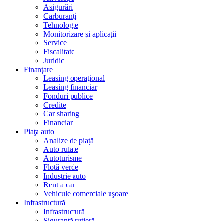
Asigurări
Carburanţi
Tehnologie
Monitorizare și aplicații
Service
Fiscalitate
Juridic
Finanţare
Leasing operaţional
Leasing financiar
Fonduri publice
Credite
Car sharing
Financiar
Piaţa auto
Analize de piață
Auto rulate
Autoturisme
Flotă verde
Industrie auto
Rent a car
Vehicule comerciale uşoare
Infrastructură
Infrastructură
Siguranţă rutieră