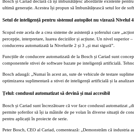
Bosch și Cariad declară că își îmbunătățesc abordările existente pentru a
ultimă generație. Acestea își propun să îmbunătățească setul lor de sof
Setul de inteligență pentru sistemul autopilot nu vizează Nivelul 4
Scopul este acela de a crea sisteme de asistență a șoferului care „acțio
percepție, interpretare, luarea deciziilor și acțiune. Un nivel superior 
conducerea automatizată la Nivelurile 2 și 3 „și mai sigură”.
Funcțiile de conducere automatizată de la Bosch și Cariad sunt concep
componentele stivei de software bazate pe inteligență artificială. Teh
Bosch adaugă: „Numai în acest an, sute de vehicule de testare supliment
optimizarea suplimentară a stivei de inteligență artificială și la anali
Țelul: condusul automatizat să devină și mai accesibil
Bosch și Cariad sunt încrezătoare că vor face condusul automatizat „di
permite șoferilor să își ia mâinile de pe volan în diverse situații de 
pentru aplicații în proiecte de serie.
Peter Bosch, CEO al Cariad, comentează: „Demonstrăm că industria auto 