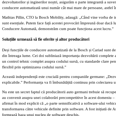
dezvoltatorilor și inginerilor noștri, asigurăm o parte integrantă a suver
conducere automatizată unui număr cât mai mare de persoane, astfel încâ
Mathias Pillin, CTO la Bosch Mobility, adaugă: „Când vine vorba de impl
sunt esențiale. Putem face față acestei provocări împreună doar dacă 
Conducere Automată, demonstrăm cum poate funcționa acest lucru.”
Soluțiile urmează să fie oferite și altor producători
Deși funcțiile de conducere automatizată de la Bosch și Cariad sunt de
din întreaga lume. Cei doi subliniază importanța dezvoltării complete a
un control tehnic complet asupra codului sursă, cu standarde clare pentr
flexibil prin optimizarea codului sursă.”
Această independență este crucială pentru companiile germane: „Dezvoltato
explicabile.” Performanța va fi îmbunătățită continuu prin colectarea un
Nu este un secret faptul că producătorii auto germani trebuie să recuper
au convenit asupra unei colaborări precompetitive în acest domeniu –
afirmat în mod explicit că „o parte semnificativă a software-ului vehicul
transformarea către vehicule definite prin software. A fost inițiată de
formează baza unui nucleu de software deschis.