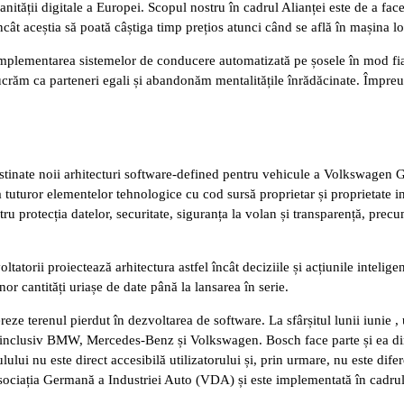
anității digitale a Europei. Scopul nostru în cadrul Alianței este de a fac
t aceștia să poată câștiga timp prețios atunci când se află în mașina lo
ementarea sistemelor de conducere automatizată pe șosele în mod fiabil ș
lucrăm ca parteneri egali și abandonăm mentalitățile înrădăcinate. Împr
stinate noii arhitecturi software-defined pentru vehicule a Volkswagen Gr
 tuturor elementelor tehnologice cu cod sursă proprietar și proprietate i
u protecția datelor, securitate, siguranța la volan și transparență, precu
rii proiectează arhitectura astfel încât deciziile și acțiunile inteligențe
or cantități uriașe de date până la lansarea în serie.
eze terenul pierdut în dezvoltarea de software. La sfârșitul lunii iunie 
 inclusiv BMW, Mercedes-Benz și Volkswagen. Bosch face parte și ea din
ului nu este direct accesibilă utilizatorului și, prin urmare, nu este dife
 Asociația Germană a Industriei Auto (VDA) și este implementată în cadru