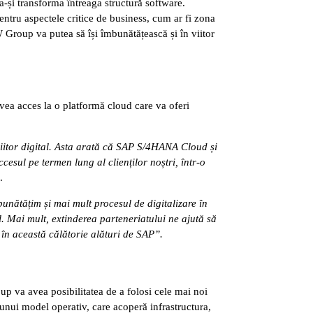
-și transforma întreaga structură software.
tru aspectele critice de business, cum ar fi zona
 Group va putea să își îmbunătățească și în viitor
vea acces la o platformă cloud care va oferi
viitor digital. Asta arată că SAP S/4HANA Cloud și
cesul pe termen lung al clienților noștri, într-o
.
bunătățim și mai mult procesul de digitalizare în
al. Mai mult, extinderea parteneriatului ne ajută să
 în această călătorie alături de SAP”.
up va avea posibilitatea de a folosi cele mai noi
nui model operativ, care acoperă infrastructura,