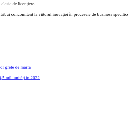
 clasic de licențiere.
ribui concomitent la viitorul inovației în procesele de business specifice
lor grele de marfă
,5 mil. unități în 2022