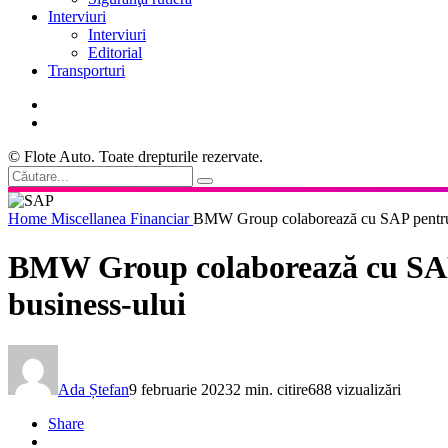
Interviuri
Interviuri
Editorial
Transporturi
© Flote Auto. Toate drepturile rezervate.
Home
Miscellanea
Financiar
BMW Group colaborează cu SAP pentru a-
BMW Group colaborează cu SAP p
business-ului
Ada Ștefan
9 februarie 2023
2 min. citire
688 vizualizări
Share