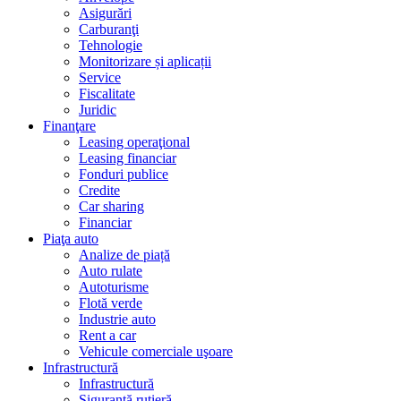
Asigurări
Carburanţi
Tehnologie
Monitorizare și aplicații
Service
Fiscalitate
Juridic
Finanţare
Leasing operaţional
Leasing financiar
Fonduri publice
Credite
Car sharing
Financiar
Piaţa auto
Analize de piață
Auto rulate
Autoturisme
Flotă verde
Industrie auto
Rent a car
Vehicule comerciale uşoare
Infrastructură
Infrastructură
Siguranţă rutieră