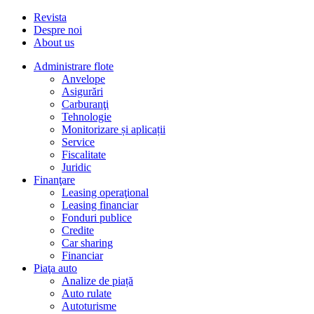
Revista
Despre noi
About us
Administrare flote
Anvelope
Asigurări
Carburanţi
Tehnologie
Monitorizare și aplicații
Service
Fiscalitate
Juridic
Finanţare
Leasing operaţional
Leasing financiar
Fonduri publice
Credite
Car sharing
Financiar
Piaţa auto
Analize de piață
Auto rulate
Autoturisme