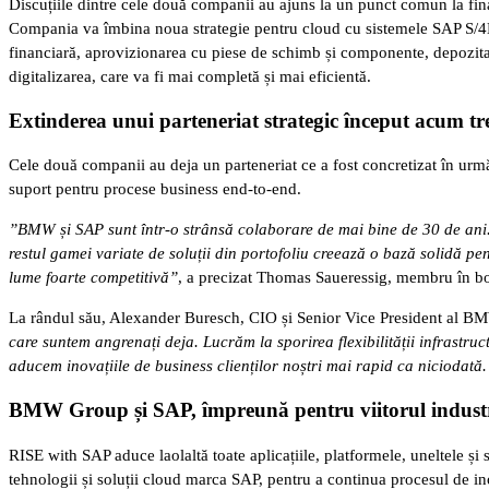
Discuțiile dintre cele două companii au ajuns la un punct comun la fin
Compania va îmbina noua strategie pentru cloud cu sistemele SAP S/4HA
financiară, aprovizionarea cu piese de schimb și componente, depozitare
digitalizarea, care va fi mai completă și mai eficientă.
Extinderea unui parteneriat strategic început acum tre
Cele două companii au deja un parteneriat ce a fost concretizat în urm
suport pentru procese business end-to-end.
”BMW și SAP sunt într-o strânsă colaborare de mai bine de 30 de ani. 
restul gamei variate de soluții din portofoliu creează o bază solidă pe
lume foarte competitivă”
, a precizat Thomas Saueressig, membru în bo
La rândul său, Alexander Buresch, CIO și Senior Vice President al B
care suntem angrenați deja. Lucrăm la sporirea flexibilității infrastruc
aducem inovațiile de business clienților noștri mai rapid ca niciodată
BMW Group și SAP, împreună pentru viitorul industr
RISE with SAP aduce laolaltă toate aplicațiile, platformele, uneltele ș
tehnologii și soluții cloud marca SAP, pentru a continua procesul de 