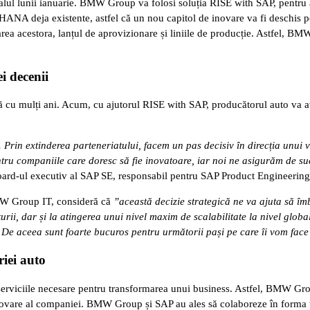
alul lunii ianuarie. BMW Group va folosi soluția RISE with SAP, pentru a
NA deja existente, astfel că un nou capitol de inovare va fi deschis pen
a acestora, lanțul de aprovizionare și liniile de producție. Astfel, BMW
i decenii
ă cu mulți ani. Acum, cu ajutorul RISE with SAP, producătorul auto va a
Prin extinderea parteneriatului, facem un pas decisiv în direcția unui 
ntru companiile care doresc să fie inovatoare, iar noi ne asigurăm de suc
ard-ul executiv al SAP SE, responsabil pentru SAP Product Engineering
MW Group IT, consideră că
”această decizie strategică ne va ajuta să îm
turii, dar și la atingerea unui nivel maxim de scalabilitate la nivel glob
. De aceea sunt foarte bucuros pentru următorii pași pe care îi vom face
iei auto
i serviciile necesare pentru transformarea unui business. Astfel, BMW Gro
inovare al companiei. BMW Group și SAP au ales să colaboreze în forma u