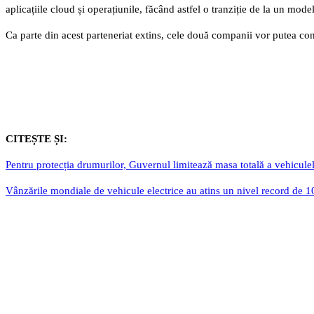
aplicațiile cloud și operațiunile, făcând astfel o tranziție de la un model
Ca parte din acest parteneriat extins, cele două companii vor putea cont
CITEȘTE ȘI:
Pentru protecția drumurilor, Guvernul limitează masa totală a vehicule
Vânzările mondiale de vehicule electrice au atins un nivel record de 10