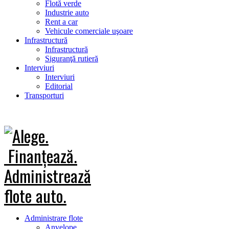
Flotă verde
Industrie auto
Rent a car
Vehicule comerciale uşoare
Infrastructură
Infrastructură
Siguranţă rutieră
Interviuri
Interviuri
Editorial
Transporturi
Administrare flote
Anvelope