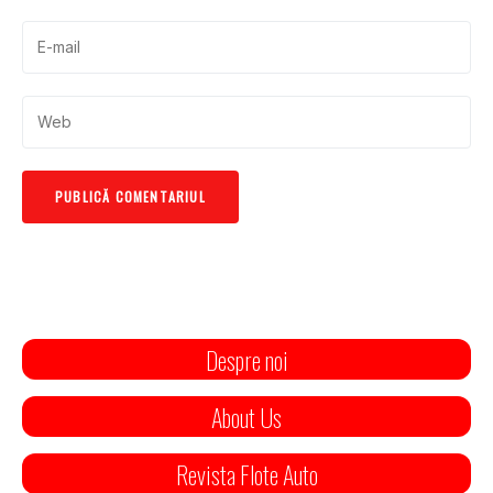
Despre noi
About Us
Revista Flote Auto