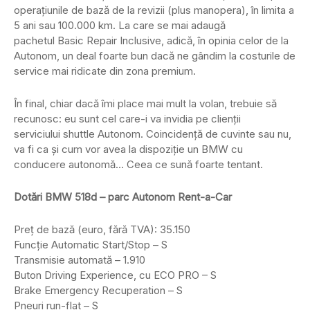
operațiunile de bază de la revizii (plus manopera), în limita a
5 ani sau 100.000 km. La care se mai adaugă
pachetul Basic Repair Inclusive, adică, în opinia celor de la
Autonom, un deal foarte bun dacă ne gândim la costurile de
service mai ridicate din zona premium.
În final, chiar dacă îmi place mai mult la volan, trebuie să
recunosc: eu sunt cel care-i va invidia pe clienții
serviciului shuttle Autonom. Coincidență de cuvinte sau nu,
va fi ca și cum vor avea la dispoziție un BMW cu
conducere autonomă… Ceea ce sună foarte tentant.
Dotări BMW 518d – parc Autonom Rent-a-Car
Preț de bază (euro, fără TVA): 35.150
Funcție Automatic Start/Stop – S
Transmisie automată – 1.910
Buton Driving Experience, cu ECO PRO – S
Brake Emergency Recuperation – S
Pneuri run-flat – S