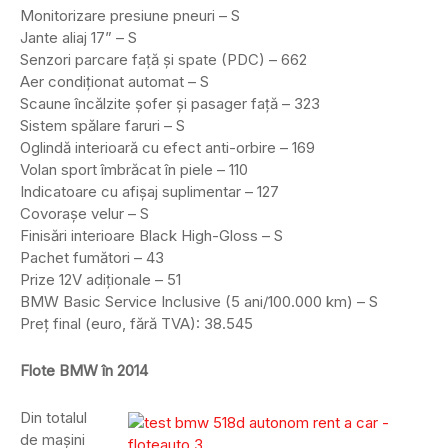
Monitorizare presiune pneuri – S
Jante aliaj 17” – S
Senzori parcare față și spate (PDC) – 662
Aer condiționat automat – S
Scaune încălzite șofer și pasager față – 323
Sistem spălare faruri – S
Oglindă interioară cu efect anti-orbire – 169
Volan sport îmbrăcat în piele – 110
Indicatoare cu afișaj suplimentar – 127
Covorașe velur – S
Finisări interioare Black High-Gloss – S
Pachet fumători – 43
Prize 12V adiționale – 51
BMW Basic Service Inclusive (5 ani/100.000 km) – S
Preț final (euro, fără TVA): 38.545
Flote BMW în 2014
Din totalul
de mașini