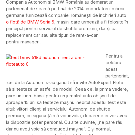
Compania Autonom și BMW România au demarat un
parteneriat de seamă pe final de 2014: importatorul mărcii
germane furnizează companiei românești de închirieri auto
o flotă de BMW Seria 5
, mașini care urmează a fi folosite în
principal pentru serviciul de shuttle premium, dar și ca
replacement car sau alte tipuri de rent-a-car
pentru manageri.
Pentru a
celebra
acest
parteneriat,
cei de la Autonom s-au gândit să invite AutoExpert Flote
să și testeze un astfel de model. Ceea ce, la prima vedere,
pare un lucru banal pentru un jurnalist auto obișnuit de
aproape 15 ani să testeze mașini. Ineditul acestui test este
altul: viitorii clienți ai serviciului Autonom, de shuttle
premium, cu siguranță mă vor invidia, deoarece ei vor avea
la dispoziție șofer personal. Cu alte cuvinte, „ne pare rău,
dar nu aveți voie să conduceți mașina“. E și normal,