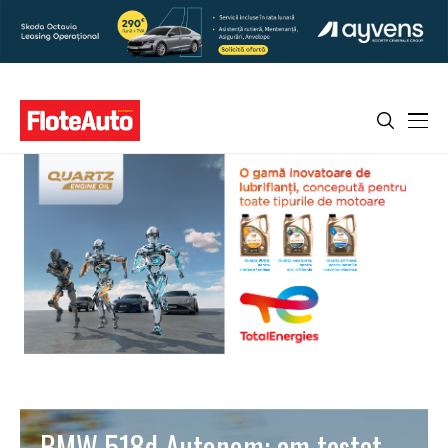
BMW 518d Autonom: am testat