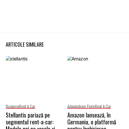
ARTICOLE SIMILARE
Business
Rent A Car
Administrare Flote
Rent A Car
Stellantis pariază pe
Amazon lansează, în
segmentul rent-a-car:
Germania, o platformă
Modele noi pe șosele și
pentru închirierea