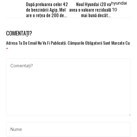
După preluarea celor 42
Noul Hyundai i20 va
de benzinării Agip, Mol
avea o valoare reziduală
are o reţea de 200 de
mai bună decât a
unităţi
principalilor
competitori
COMENTAȚI?
Adresa Ta De Email Nu Va Fi Publicată.
Câmpurile Obligatorii Sunt Marcate Cu
*