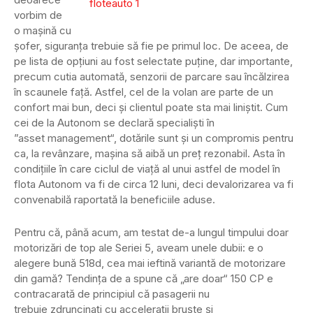
vorbim de
o mașină cu
șofer, siguranța trebuie să fie pe primul loc. De aceea, de
pe lista de opțiuni au fost selectate puține, dar importante,
precum cutia automată, senzorii de parcare sau încălzirea
în scaunele față. Astfel, cel de la volan are parte de un
confort mai bun, deci și clientul poate sta mai liniștit. Cum
cei de la Autonom se declară specialiști în
”asset management“, dotările sunt și un compromis pentru
ca, la revânzare, mașina să aibă un preț rezonabil. Asta în
condițiile în care ciclul de viață al unui astfel de model în
flota Autonom va fi de circa 12 luni, deci devalorizarea va fi
convenabilă raportată la beneficiile aduse.
Pentru că, până acum, am testat de-a lungul timpului doar
motorizări de top ale Seriei 5, aveam unele dubii: e o
alegere bună 518d, cea mai ieftină variantă de motorizare
din gamă? Tendința de a spune că „are doar“ 150 CP e
contracarată de principiul că pasagerii nu
trebuie zdruncinați cu accelerații bruște și