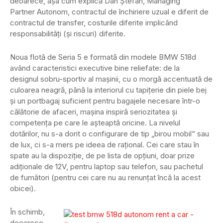
deoarece, așa cum explică Dan Ștefan, Managing
Partner Autonom, contractul de închiriere uzual e diferit de
contractul de transfer, costurile diferite implicând
responsabilități (și riscuri) diferite.
Noua flotă de Seria 5 e formată din modele BMW 518d
având caracteristici executive bine reliefate: de la
designul sobru-sportiv al mașinii, cu o morgă accentuată de
culoarea neagră, până la interiorul cu tapițerie din piele bej
și un portbagaj suficient pentru bagajele necesare într-o
călătorie de afaceri, mașina inspiră seriozitatea și
competența pe care le așteaptă oricine. La nivelul
dotărilor, nu s-a dorit o configurare de tip „birou mobil“ sau
de lux, ci s-a mers pe ideea de rațional. Cei care stau în
spate au la dispoziție, de pe lista de opțiuni, doar prize
adiționale de 12V, pentru laptop sau telefon, sau pachetul
de fumători (pentru cei care nu au renunțat încă la acest
obicei).
În schimb,
deoarece