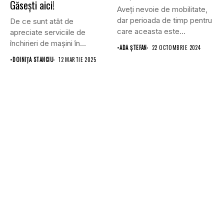
Găsești aici!
Aveți nevoie de mobilitate,
dar perioada de timp pentru
De ce sunt atât de
care aceasta este...
apreciate serviciile de
închirieri de mașini în...
•
ADA ȘTEFAN
22 OCTOMBRIE 2024
•
DOINIŢA STANCIU
12 MARTIE 2025