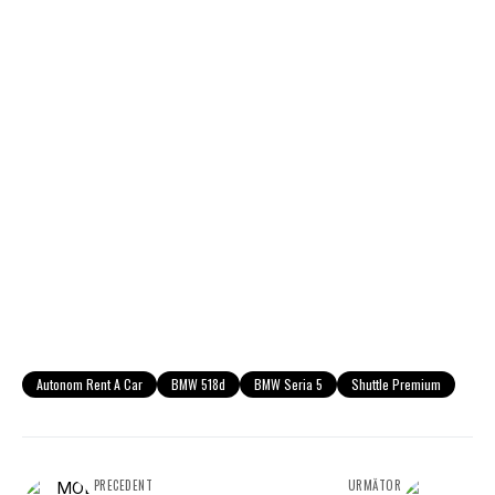
Autonom Rent A Car
BMW 518d
BMW Seria 5
Shuttle Premium
PRECEDENT
URMĂTOR