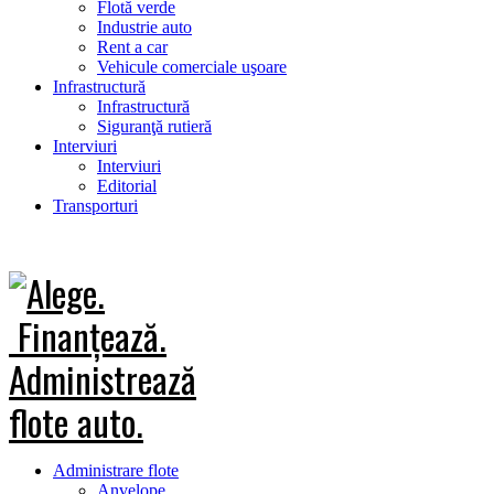
Flotă verde
Industrie auto
Rent a car
Vehicule comerciale uşoare
Infrastructură
Infrastructură
Siguranţă rutieră
Interviuri
Interviuri
Editorial
Transporturi
Administrare flote
Anvelope