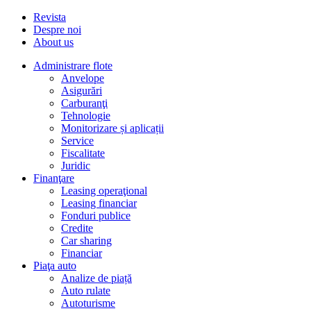
Revista
Despre noi
About us
Administrare flote
Anvelope
Asigurări
Carburanţi
Tehnologie
Monitorizare și aplicații
Service
Fiscalitate
Juridic
Finanţare
Leasing operaţional
Leasing financiar
Fonduri publice
Credite
Car sharing
Financiar
Piaţa auto
Analize de piață
Auto rulate
Autoturisme