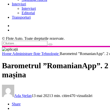
Interviuri
Interviuri
Editorial
Transporturi
© Flote Auto. Toate drepturile rezervate.
Home
Administrare flote
Tehnologie
Barometrul ”RomanianApp”. 2 din
Barometrul ”RomanianApp”. 2 din
mașina
Ada Ștefan
13 mai 2021
3 min. citire
470 vizualizări
Share