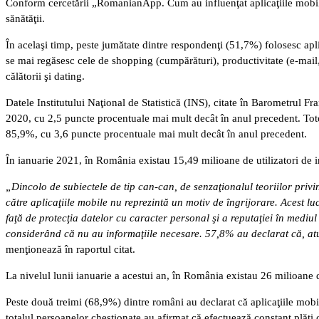
Conform cercetării „RomanianApp. Cum au influenţat aplicaţiile mobile vi
sănătăţii.
În acelaşi timp, peste jumătate dintre respondenţi (51,7%) folosesc apli
se mai regăsesc cele de shopping (cumpărături), productivitate (e-mail, d
călătorii şi dating.
Datele Institutului Naţional de Statistică (INS), citate în Barometrul Fr
2020, cu 2,5 puncte procentuale mai mult decât în anul precedent. Totod
85,9%, cu 3,6 puncte procentuale mai mult decât în anul precedent.
În ianuarie 2021, în România existau 15,49 milioane de utilizatori de in
„Dincolo de subiectele de tip can-can, de senzaţionalul teoriilor priv
către aplicaţiile mobile nu reprezintă un motiv de îngrijorare. Acest lu
faţă de protecţia datelor cu caracter personal şi a reputaţiei în medi
considerând că nu au informaţiile necesare. 57,8% au declarat că, atun
menţionează în raportul citat.
La nivelul lunii ianuarie a acestui an, în România existau 26 milioane 
Peste două treimi (68,9%) dintre români au declarat că aplicaţiile mob
totalul persoanelor chestionate au afirmat că efectuează constant plăţi 