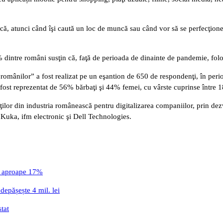
că, atunci când îşi caută un loc de muncă sau când vor să se perfecţionez
,3% dintre români susţin că, faţă de perioada de dinainte de pandemie, fo
mânilor” a fost realizat pe un eşantion de 650 de respondenţi, în perioa
a fost reprezentat de 56% bărbaţi şi 44% femei, cu vârste cuprinse între 1
ţilor din industria românească pentru digitalizarea companiilor, prin de
uka, ifm electronic şi Dell Technologies.
cu aproape 17%
depășește 4 mil. lei
stat