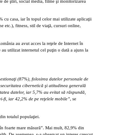
 de ştiri, social media, filme şi monitorizarea
u casa, iar în topul celor mai utilizate aplicaţii
tc.), fitness, stil de viaţă, cursuri online,
România au avut acces la reţele de Internet în
 utilizat internetul cel puţin o dată a ajuns la
estionaţi (87%), folosirea datelor personale de
 securitatea cibernetică şi atitudinea generală
tatea datelor, iar 5,7% au evitat să răspundă,
i-fi, iar 42,2% de pe reţelele mobile”
, se
in totalul populaţiei.
 „în foarte mare măsură”. Mai mult, 82,9% din
ealth. De asemenea, s-a observat un interes crescut