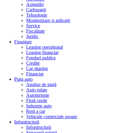
Asigurări
Carburanţi
Tehnologie
Monitorizare și aplicații
Service
Fiscalitate
Juridic
Finanţare
Leasing operaţional
Leasing financiar
Fonduri publice
Credite
Car sharing
Financiar
Piaţa auto
Analize de piață
Auto rulate
Autoturisme
Flotă verde
Industrie auto
Rent a car
Vehicule comerciale uşoare
Infrastructură
Infrastructură
Siguranţă rutieră