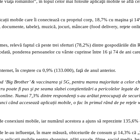
aţa românilor”, în topul celor mai folosite aplicaţii mobile se află cele
cații mobile care îi conectează cu propriul corp, 18,7% cu maşina şi 14% c
ocumente, tabele), muzică, jocuri, mâncare (food delivery, reţete online e
ames, relevă faptul că peste trei sferturi (78,2%) dintre gospodăriile din 
ată, ponderea persoanelor cu vârste cuprinse între 16 şi 74 de ani care au
ternet, în creştere cu 0,9% (133.000), faţă de anul anterior.
ind ‘Big Brother’ & vaccinarea şi 5G, pentru marea majoritate a celor ch
cru poate fi pus şi pe seama slabei conştientizări a pericolelor legate de
ul online. Numai 7,3% dintre respondenţi s-au arătat preocupaţi de securi
ci când accesează aplicații mobile, o fac în primul rând de pe reţele w
de conexiuni mobile, iar numărul acestora a ajuns să reprezinte 135,6% d
ile le-au influenţat, în mare măsură, obiceiurile de consum şi 14,3% că
cu aplicații mobile pentru shopping, plăţi uzuale, filme, social media, h