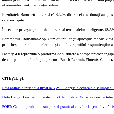
al românilor pentru educaţia online.
Rezultatele Barometrului arată că 62,2% dintre cei chestionaţi au spus 
care să-i ajute.
În ceea ce priveşte gradul de utilizare al terminalelor inteligente, 68
Barometrul „RomanianApp. Cum au influenţat aplicaţiile mobile viaţa ro
prin chestionare online, telefonic şi email, iar profilul respondenţilor 
Factory 4.0 reprezintă o platformă de susţinere a competenţelor angaja
de companii de tehnologie, precum: Bosch Rexroth, Phoenix Contact, K
CITEȘTE ȘI:
Rata anuală a inflaţiei a urcat la 3,2%. Energia electrică s-a scumpit 
Flota Delgaz Grid se înnoiește cu 50 de utilitare. Valoarea contractului 
FORT: Cel mai probabil, transportul gratuit al elevilor la şcoală va fi si