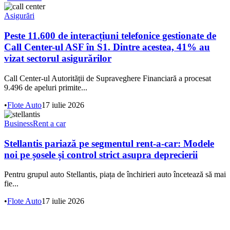
Asigurări
Peste 11.600 de interacțiuni telefonice gestionate de
Call Center-ul ASF în S1. Dintre acestea, 41% au
vizat sectorul asigurărilor
Call Center-ul Autorității de Supraveghere Financiară a procesat
9.496 de apeluri primite...
•
Flote Auto
17 iulie 2026
Business
Rent a car
Stellantis pariază pe segmentul rent-a-car: Modele
noi pe șosele și control strict asupra deprecierii
Pentru grupul auto Stellantis, piața de închirieri auto încetează să mai
fie...
•
Flote Auto
17 iulie 2026