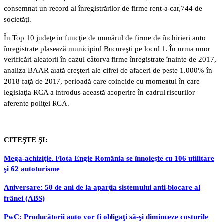
consemnat un record al înregistrărilor de firme rent-a-car,744 de
societăţi.
În Top 10 judeţe in funcţie de numărul de firme de închirieri auto
înregistrate plasează municipiul Bucureşti pe locul 1. În urma unor
verificări aleatorii în cazul câtorva firme înregistrate înainte de 2017,
analiza BAAR arată creşteri ale cifrei de afaceri de peste 1.000% în
2018 faţă de 2017, perioadă care coincide cu momentul în care
legislaţia RCA a introdus această acoperire în cadrul riscurilor
aferente poliţei RCA.
CITEŞTE ŞI:
Mega-achiziţie. Flota Engie România se înnoieşte cu 106 utilitare
şi 62 autoturisme
Aniversare: 50 de ani de la aparţia sistemului anti-blocare al
frânei (ABS)
PwC: Producătorii auto vor fi obligaţi să-şi diminueze costurile