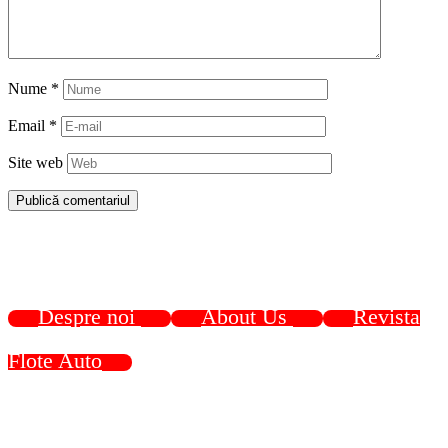
Nume
*
Email
*
Site web
Despre noi
About Us
Revista
Flote Auto