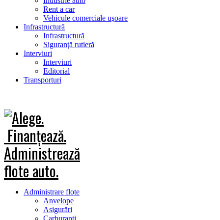
Industrie auto
Rent a car
Vehicule comerciale uşoare
Infrastructură
Infrastructură
Siguranţă rutieră
Interviuri
Interviuri
Editorial
Transporturi
Administrare flote
Anvelope
Asigurări
Carburanţi