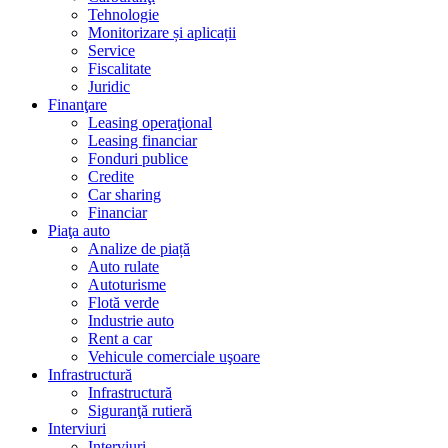
Tehnologie
Monitorizare și aplicații
Service
Fiscalitate
Juridic
Finanţare
Leasing operaţional
Leasing financiar
Fonduri publice
Credite
Car sharing
Financiar
Piaţa auto
Analize de piață
Auto rulate
Autoturisme
Flotă verde
Industrie auto
Rent a car
Vehicule comerciale uşoare
Infrastructură
Infrastructură
Siguranţă rutieră
Interviuri
Interviuri