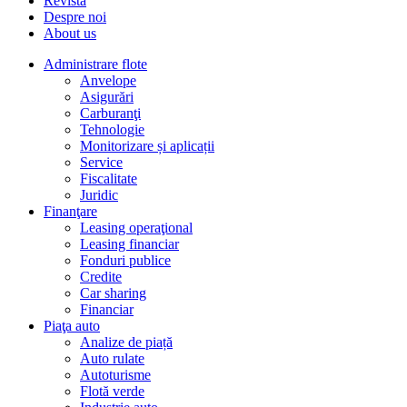
Revista
Despre noi
About us
Administrare flote
Anvelope
Asigurări
Carburanţi
Tehnologie
Monitorizare și aplicații
Service
Fiscalitate
Juridic
Finanţare
Leasing operaţional
Leasing financiar
Fonduri publice
Credite
Car sharing
Financiar
Piaţa auto
Analize de piață
Auto rulate
Autoturisme
Flotă verde