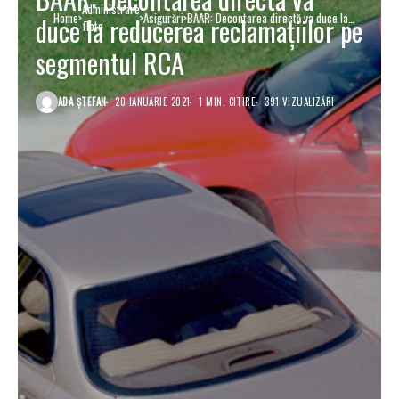
Administrare
Home
Asigurări
BAAR: Decontarea directă va duce la
duce la reducerea reclamaţiilor pe
flote
reducerea reclamaţiilor pe segmentul RCA
segmentul RCA
ADA ȘTEFAN
20 IANUARIE 2021
1 MIN. CITIRE
391 VIZUALIZĂRI