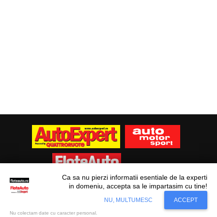
Ca sa nu pierzi informatii esentiale de la experti
in domeniu, accepta sa le impartasim cu tine!
Situl nostru utilizeaza cookies. Ce inseamna
© Flote Auto. Toate drepturile rezervate.
Accept
NU, MULTUMESC
ACCEPT
cookie?
Aflati mai mult...
Editorial
Asigurări
Fiscalitate
Juridic
Financiar
Analize De Piață
Transporturi
Nu colectam date cu caracter personal.