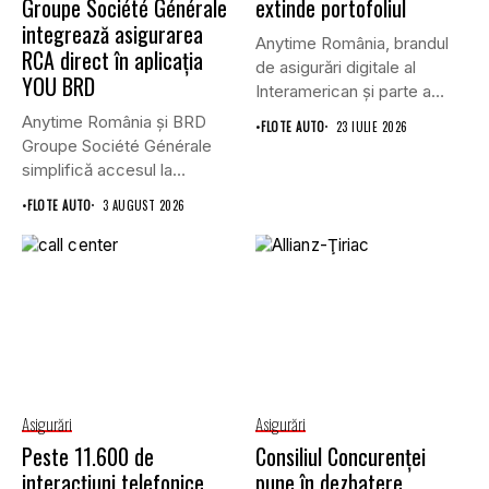
Groupe Société Générale
extinde portofoliul
integrează asigurarea
Anytime România, brandul
RCA direct în aplicația
de asigurări digitale al
YOU BRD
Interamerican și parte a
Grupului...
Anytime România și BRD
•
FLOTE AUTO
23 IULIE 2026
Groupe Société Générale
simplifică accesul la
asigurările auto...
•
FLOTE AUTO
3 AUGUST 2026
Asigurări
Asigurări
Peste 11.600 de
Consiliul Concurenţei
interacțiuni telefonice
pune în dezbatere