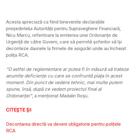
Acesta apreciază ca fiind binevenite declaraţiile
preşedintelui Autorităţii pentru Supraveghere Financiară,
Nicu Marcu, referitoare la emiterea unei Ordonanţe de
Urgenţă de către Guvern, care să permită şoferilor să îşi
deconteze daunele la firmele de asigurări unde au încheiat
poliţa RCA.
“O astfel de reglementare ar putea fi în măsură să trateze
anumite deficienţe cu care se confruntă piaţa în acest
moment. Din punct de vedere tehnic, mai multe putem
spune, însă, după ce vedem proiectul final al
Ordonanţei”
, a menţionat Madalin Roşu.
CITEȘTE ȘI:
Decontarea directă va deveni obligatorie pentru polițele
RCA