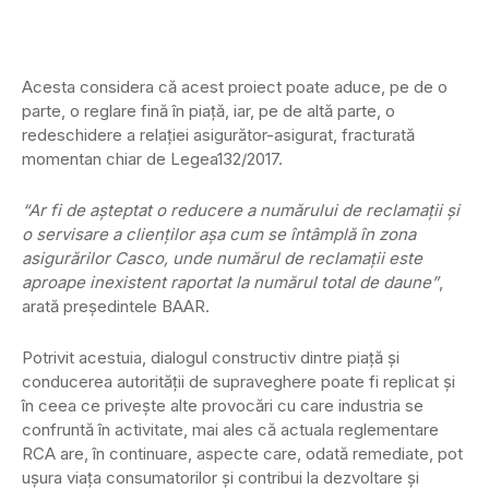
Acesta considera că acest proiect poate aduce, pe de o
parte, o reglare fină în piaţă, iar, pe de altă parte, o
redeschidere a relaţiei asigurător-asigurat, fracturată
momentan chiar de Legea132/2017.
“Ar fi de aşteptat o reducere a numărului de reclamaţii şi
o servisare a clienţilor aşa cum se întâmplă în zona
asigurărilor Casco, unde numărul de reclamaţii este
aproape inexistent raportat la numărul total de daune”
,
arată preşedintele BAAR.
Potrivit acestuia, dialogul constructiv dintre piaţă şi
conducerea autorităţii de supraveghere poate fi replicat şi
în ceea ce priveşte alte provocări cu care industria se
confruntă în activitate, mai ales că actuala reglementare
RCA are, în continuare, aspecte care, odată remediate, pot
uşura viaţa consumatorilor şi contribui la dezvoltare şi