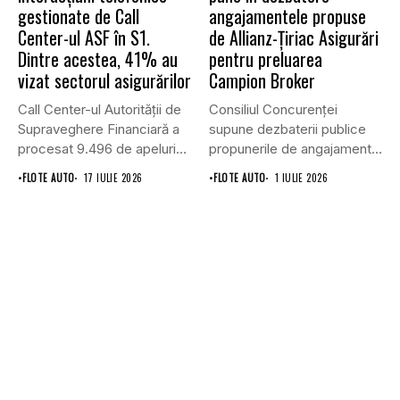
gestionate de Call
angajamentele propuse
Center-ul ASF în S1.
de Allianz-Ţiriac Asigurări
Dintre acestea, 41% au
pentru preluarea
vizat sectorul asigurărilor
Campion Broker
Call Center-ul Autorității de
Consiliul Concurenţei
Supraveghere Financiară a
supune dezbaterii publice
procesat 9.496 de apeluri
propunerile de angajamente
primite...
formulate de Allianz-Ţiriac
•
FLOTE AUTO
17 IULIE 2026
•
FLOTE AUTO
1 IULIE 2026
Asigurări...