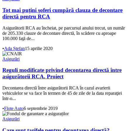
Tot mai puţini şoferi cumpără clauza de decontare
directă pentru RCA
Asigurătorii RCA au încheiat, pe parcursul anului trecut, un număr
de 205.330 clauze de decontare directă, în scădere cu aproape
100.000 faţă de...
•
Ada Ștefan
15 aprilie 2020
Asigurări
Reguli modificate privind decontarea directă între
asigurătorii RCA. Proiect
Decontarea directă între asigurătorii RCA în cazul avarierii
vehiculelor se va face în termen de 45 de zile de la data reparaţiei
într-o...
•
Flote Auto
6 septembrie 2019
Asigurări
Care sunt tarifele pentru decontarea directă?