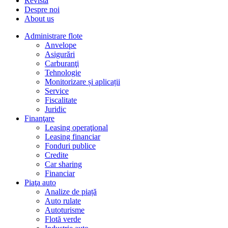
Revista
Despre noi
About us
Administrare flote
Anvelope
Asigurări
Carburanţi
Tehnologie
Monitorizare și aplicații
Service
Fiscalitate
Juridic
Finanţare
Leasing operaţional
Leasing financiar
Fonduri publice
Credite
Car sharing
Financiar
Piaţa auto
Analize de piață
Auto rulate
Autoturisme
Flotă verde