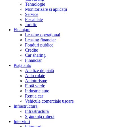
Tehnologie
Monitorizare și aplicații
Service
Fiscalitate
Juridic
Finanţare
Leasing operaţional
Leasing financiar
Fonduri publice
Credite
Car sharing
Financiar
Piaţa auto
Analize de piață
Auto rulate
Autoturisme
Flotă verde
Industrie auto
Rent a car
Vehicule comerciale uşoare
Infrastructură
Infrastructură
Siguranţă rutieră
Interviuri
Interviuri