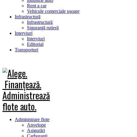
Industrie auto
Rent a car
Vehicule comerciale uşoare
Infrastructură
Infrastructură
Siguranţă rutieră
Interviuri
Interviuri
Editorial
Transporturi
Administrare flote
Anvelope
Asigurări
Carburanţi